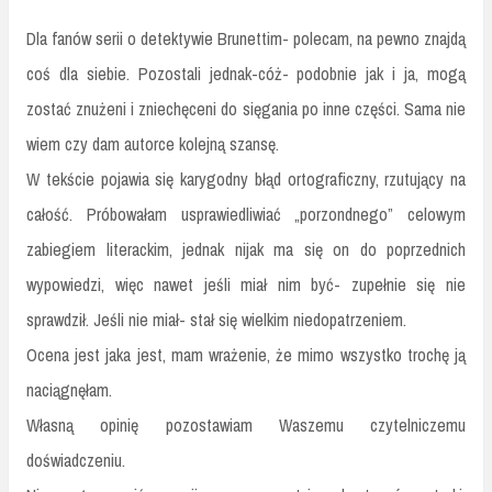
Dla fanów serii o detektywie Brunettim- polecam, na pewno znajdą
coś dla siebie. Pozostali jednak-cóż- podobnie jak i ja, mogą
zostać znużeni i zniechęceni do sięgania po inne części. Sama nie
wiem czy dam autorce kolejną szansę.
W tekście pojawia się karygodny błąd ortograficzny, rzutujący na
całość. Próbowałam usprawiedliwiać „porzondnego” celowym
zabiegiem literackim, jednak nijak ma się on do poprzednich
wypowiedzi, więc nawet jeśli miał nim być- zupełnie się nie
sprawdził. Jeśli nie miał- stał się wielkim niedopatrzeniem.
Ocena jest jaka jest, mam wrażenie, że mimo wszystko trochę ją
naciągnęłam.
Własną opinię pozostawiam Waszemu czytelniczemu
doświadczeniu.