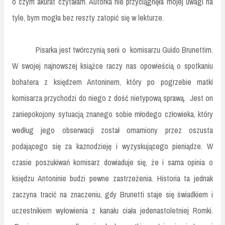
o czym akurat czytałam. Autorka nie przyciągnęła mojej uwagi na
tyle, bym mogła bez reszty zatopić się w lekturze.
Pisarka jest twórczynią serii o komisarzu Guido Brunettim.
W swojej najnowszej książce raczy nas opowieścią o spotkaniu
bohatera z księdzem Antoninem, który po pogrzebie matki
komisarza przychodzi do niego z dość nietypową sprawą. Jest on
zaniepokojony sytuacją znanego sobie młodego człowieka, który
według jego obserwacji został omamiony przez oszusta
podającego się za kaznodzieję i wyzyskującego pieniądze. W
czasie poszukiwań komisarz dowiaduje się, że i sama opinia o
księdzu Antoninie budzi pewne zastrzeżenia. Historia ta jednak
zaczyna tracić na znaczeniu, gdy Brunetti staje się świadkiem i
uczestnikiem wyłowienia z kanału ciała jedenastoletniej Romki.