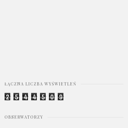
ŁĄCZNA LICZBA WYŚWIETLEŃ
2
5
4
4
5
0
9
OBSERWATORZY