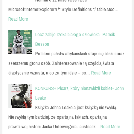
MicrosoftInternetExplorer4 /* Style Definitions */ table.Mso…
Read More
Lecz zabije rzeka białego człowieka- Patrcik
Besson
Problem państw afrykańskich staje się bliski coraz
szerszemu gronu osób. Zainteresowanie tą częścią świata
drastycznie wzrasta, a co za tym idzie – po…
Read More
KONKURS+ Pisarz, który nienawidził kobiet- John
Leake
Książka Johna Leake’a jest książką niezwykłą.
Niezwykłą tym bardziej, że opartą na faktach, opartą na
prawdziwej historii Jacka Unterwegera- austriack…
Read More