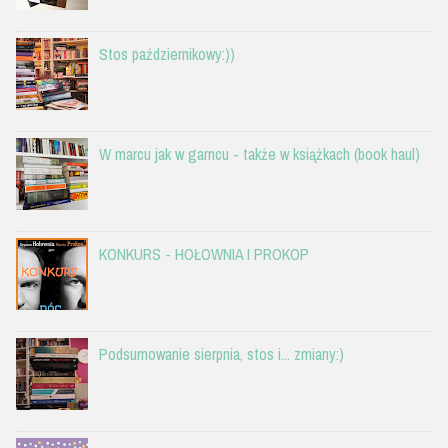
Stos październikowy:))
W marcu jak w garncu - także w książkach (book haul)
KONKURS - HOŁOWNIA I PROKOP
Podsumowanie sierpnia, stos i... zmiany:)