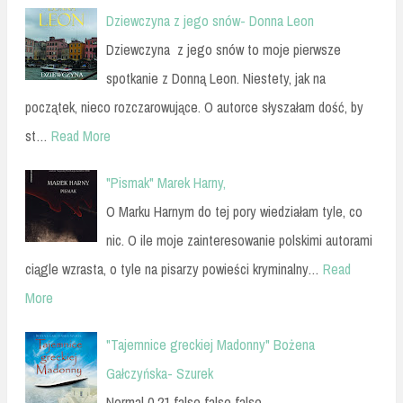
Dziewczyna z jego snów- Donna Leon
Dziewczyna z jego snów to moje pierwsze
spotkanie z Donną Leon. Niestety, jak na
początek, nieco rozczarowujące. O autorce słyszałam dość, by
st…
Read More
"Pismak" Marek Harny,
O Marku Harnym do tej pory wiedziałam tyle, co
nic. O ile moje zainteresowanie polskimi autorami
ciągle wzrasta, o tyle na pisarzy powieści kryminalny…
Read
More
"Tajemnice greckiej Madonny" Bożena
Gałczyńska- Szurek
Normal 0 21 false false false