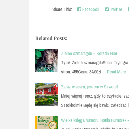
Share This:
Facebook
Twitter
Related Posts:
Zieleń szmaragdu – Kerstin Gier
Tytuł: Zieleń szmaragduSeria: Trylog
stron: 455Cena: 34,99zł …
Read More
Zaraz wracam, jestem w Szwecji!
Mniej więcej teraz, gdy to czytacie, za
Sztokholmie.Będę się bawić, zwiedzać 
Wielka księga humoru. Hania Humorek 