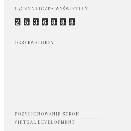
ŁĄCZNA LICZBA WYŚWIETLEŃ
2
5
3
6
8
8
8
OBSERWATORZY
POZYCJONOWANIE STRON -
VIRTUAL DEVELOPMENT