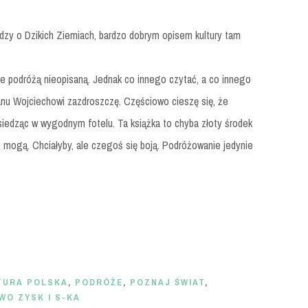
y o Dzikich Ziemiach, bardzo dobrym opisem kultury tam
ie podróżą nieopisaną. Jednak co innego czytać, a co innego
anu Wojciechowi zazdroszczę. Częściowo cieszę się, że
iedząc w wygodnym fotelu. Ta książka to chyba złoty środek
 nie mogą. Chciałyby, ale czegoś się boją. Podróżowanie jedynie
TURA POLSKA
,
PODRÓŻE
,
POZNAJ ŚWIAT
,
WO ZYSK I S-KA