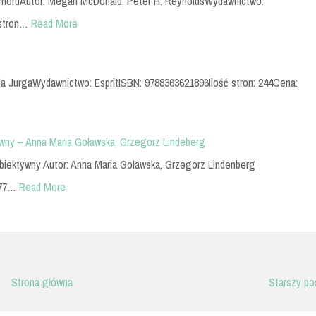
humoruAutor: Megan McDonald, Peter H. ReynoldsWydawnictwo:
stron…
Read More
ela JurgaWydawnictwo: EspritISBN: 9788363621896Ilość stron: 244Cena:
ywny – Anna Maria Goławska, Grzegorz Lindeberg
subiektywny Autor: Anna Maria Goławska, Grzegorz Lindenberg
377…
Read More
Strona główna
Starszy po