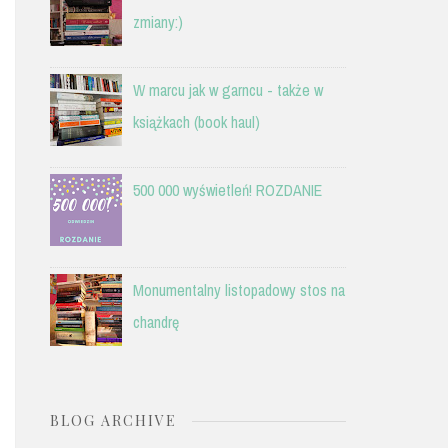
zmiany:)
W marcu jak w garncu - także w
książkach (book haul)
500 000 wyświetleń! ROZDANIE
Monumentalny listopadowy stos na
chandrę
BLOG ARCHIVE