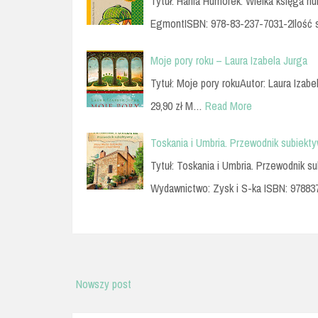
Tytuł: Hania Humorek. Wielka księga 
EgmontISBN: 978-83-237-7031-2Ilość 
Moje pory roku – Laura Izabela Jurga
Tytuł: Moje pory rokuAutor: Laura Izab
29,90 zł M…
Read More
Toskania i Umbria. Przewodnik subiekt
Tytuł: Toskania i Umbria. Przewodnik 
Wydawnictwo: Zysk i S-ka ISBN: 9788
Nowszy post