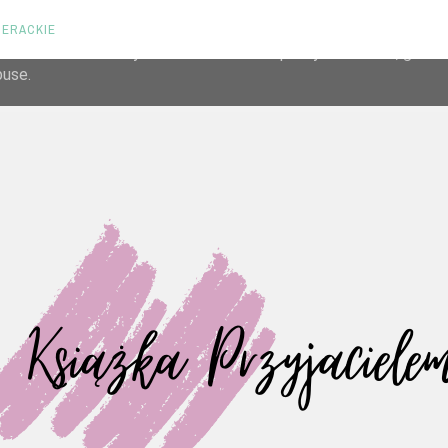
TERACKIE
liver its services and to analyze traffic. Your IP address and us
rmance and security metrics to ensure quality of service, gene
buse.