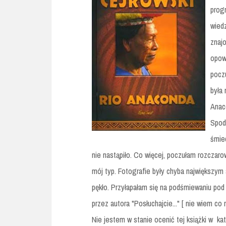
progr
wiedz
znaj
opow
pocz
była 
Anac
Spod
śmie
nie nastąpiło. Co więcej, poczułam rozczaro
mój typ. Fotografie były chyba największym 
pękło. Przyłapałam się na podśmiewaniu po
przez autora "Posłuchajcie..." [ nie wiem co 
Nie jestem w stanie ocenić tej książki w ka