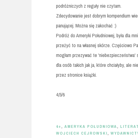
podróżniczych z reguły nie czytam.
Zdecydowanie jest dobrym kompendium wiedz
panującej. Można się zakochać :)
Podróż do Ameryki Południowej, była dla mn
przeżyć to na własnej skórze. Częściowo P
mogłam przezywać te 'niebezpieczeństwa' s
dla osób takich jak ja, które chciałyby, ale
przez stronice książki.
4,5/6
4+
,
AMERYKA POŁUDNIOWA
,
LITERA
WOJCIECH CEJROWSKI
,
WYDAWNICT