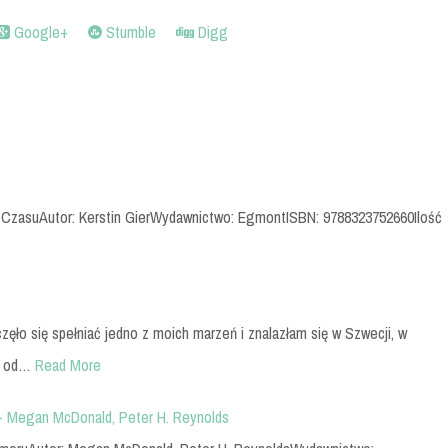
Google+
Stumble
Digg
ia CzasuAutor: Kerstin GierWydawnictwo: EgmontISBN: 9788323752660Ilość
częło się spełniać jedno z moich marzeń i znalazłam się w Szwecji, w
i od…
Read More
– Megan McDonald, Peter H. Reynolds