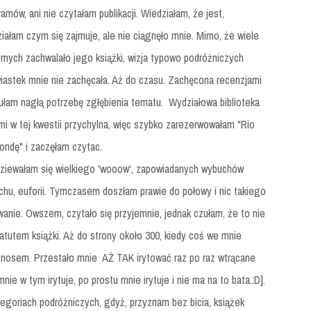
amów, ani nie czytałam publikacji. Wiedziałam, że jest,
iałam czym się zajmuje, ale nie ciągnęło mnie. Mimo, że wiele
omych zachwalało jego książki, wizja typowo podróżniczych
iastek mnie nie zachęcała. Aż do czasu. Zachęcona recenzjami
ułam nagłą potrzebę zgłębienia tematu. Wydziałowa biblioteka
mi w tej kwestii przychylna, więc szybko zarezerwowałam "Rio
ondę" i zaczęłam czytac.
ziewałam się wielkiego 'wooow', zapowiadanych wybuchów
chu, euforii. Tymczasem doszłam prawie do połowy i nic takiego
wanie. Owszem, czytało się przyjemnie, jednak czułam, że to nie
atutem książki. Aż do strony około 300, kiedy coś we mnie
d nosem. Przestało mnie AŻ TAK irytować raz po raz wtrącane
mnie w tym irytuje, po prostu mnie irytuje i nie ma na to bata.:D].
tegoriach podróżniczych, gdyż, przyznam bez bicia, książek