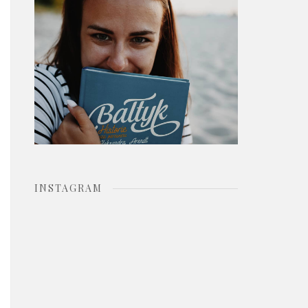
o
r
:
INSTAGRAM