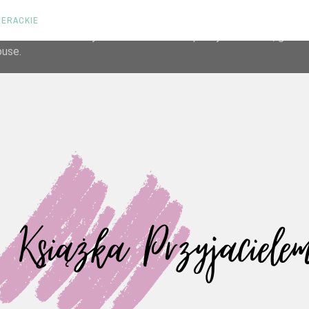
TERACKIE
liver its services and to analyze traffic. Your IP address and us
rmance and security metrics to ensure quality of service, gene
buse.