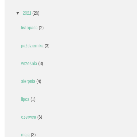
2021
(26)
▼
listopada
(2)
października
(3)
września
(3)
sierpnia
(4)
lipca
(1)
czerwca
(6)
maja
(3)