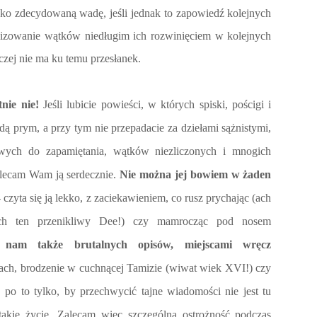
jako zdecydowaną wadę, jeśli jednak to zapowiedź kolejnych
izowanie wątków niedługim ich rozwinięciem w kolejnyc
h
czej nie ma ku temu przesłanek.
tnie nie!
Jeśli lubicie powieści, w których spiski, pościgi i
dą prym, a przy tym nie przepadacie za dziełami sążnistymi,
iwych do zapamiętania, wątków niezliczonych i mnogich
polecam Wam ją serdecznie.
Nie można jej bowiem w żaden
- czyta się ją lekko, z zaciekawieniem, co rusz prychając (ach
(ach ten przenikliwy Dee!) czy mamrocząc pod nosem
 nam także brutalnych opisów, miejscami wręcz
ach, brodzenie w cuchnącej Tamizie (wiwat wiek XVI!) czy
 po to tylko, by przechwycić tajne wiadomości nie jest tu
takie życie. Zalecam więc szczególną ostrożność podczas