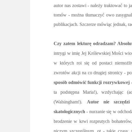
autor nas zostawi - należy traktować to 
tomów - można tłumaczyć owo zasygnal
publikacjach. Szczerze mówiąc jednak, ra
Czy zatem lekturę odradzam? Absolu
intrygi w imię Jej Królewskiej Mości wio
w których roi się od postaci niemożl
zwrotów akcji na co drugiej stronicy - 
sposób odmówić funkcji rozrywkowej
ta podstępna Maria!), wzdychając 
(
Walsingham!).
Autor nie szczędzi
skatologicznych
- nurzanie się w odchod
brodzenie w krwi rozprutych bohaterów,
niczym szczególnym, ot - takie czasy, 