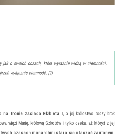
ę jak o swoich oczach, które wyraźnie widzą w ciemności,
ujrzeć wyłącznie ciemność. [1]
o na tronie zasiada Elżbieta I,
a jej królestwo toczy brak
owa więzi Marię, królową Szkotów i tylko czeka, aż któryś z jej
atwych czasach monarchini stara się otaczać zaufanymi