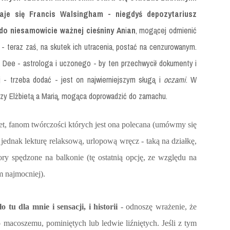
daje się Francis Walsingham - niegdyś depozytariusz
o niesamowicie ważnej cieśniny An
i
an
, mogącej odmienić
 - teraz zaś, na skutek ich utracenia, postać na cenzurowanym.
a Dee - astrologa i uczonego - by ten przechwycił dokumenty i
ej - trzeba dodać - jest on najwierniejszym sługą i
oczami
. W
dzy Elżbietą a Marią, mogąca doprowadzić do zamachu.
et, fanom twórczości których jest ona polecana (umówmy się
 jednak lekturę relaksową, urlopową wręcz - taką na działkę,
ry spędzone na balkonie (tę ostatnią opcję, ze względu na
m najmocniej).
o tu dla mnie i sensacji, i historii
- odnoszę wrażenie, że
macoszemu, pominiętych lub ledwie liźniętych. Jeśli z tym