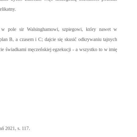
elikatny.
ć w pole sir Walsinghamowi, szpiegowi, który nawet w
ć plan B, a czasem i C; dajcie się skusić odkrywaniu tajnych
ie świadkami męczeńskiej egzekucji - a wszystko to w imię
ań 2021, s. 117.