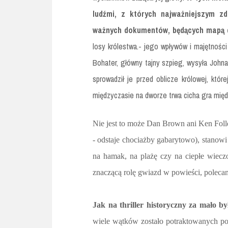
ludźmi, z których najważniejszym z
ważnych dokumentów, będących mapą d
losy królestwa.- jego wpływów i majętności
Bohater, główny tajny szpieg, wysyła John
sprowadził je przed oblicze królowej, któr
międzyczasie na dworze trwa cicha gra mię
Nie jest to może Dan Brown ani Ken Foll
- odstaje chociażby gabarytowo), stanowi
na hamak, na plażę czy na ciepłe wieczo
znaczącą rolę gwiazd w powieści, poleca
Jak na thriller historyczny za mało był
wiele wątków zostało potraktowanych po 