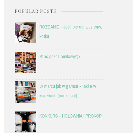
POPULAR POSTS
ROZDANIE - Jeśli się odnajdziemy,
kotku
Stos październikowy:))
W marcu jak w garncu - także w
książkach (book haul)
KONKURS - HOŁOWNIA I PROKOP