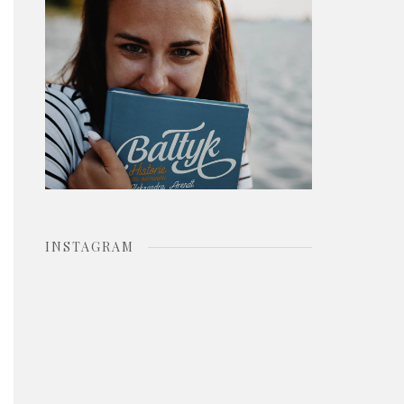
o
r
:
INSTAGRAM