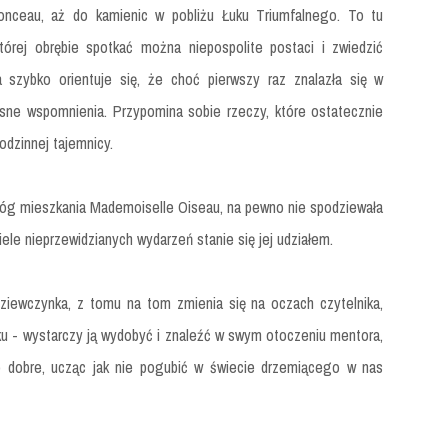
onceau, aż do kamienic w pobliżu Łuku Triumfalnego. To tu
tórej obrębie spotkać można niepospolite postaci i zwiedzić
a szybko orientuje się, że choć pierwszy raz znalazła się w
asne wspomnienia. Przypomina sobie rzeczy, które ostatecznie
odzinnej tajemnicy.
próg mieszkania Mademoiselle Oiseau, na pewno nie spodziewała
iele nieprzewidzianych wydarzeń stanie się jej udziałem.
dziewczynka, z tomu na tom zmienia się na oczach czytelnika,
eku - wystarczy ją wydobyć i znaleźć w swym otoczeniu mentora,
o dobre, ucząc jak nie pogubić w świecie drzemiącego w nas