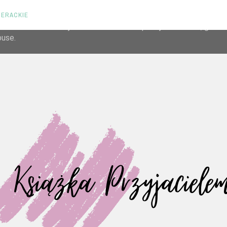
TERACKIE
liver its services and to analyze traffic. Your IP address and us
rmance and security metrics to ensure quality of service, gene
buse.