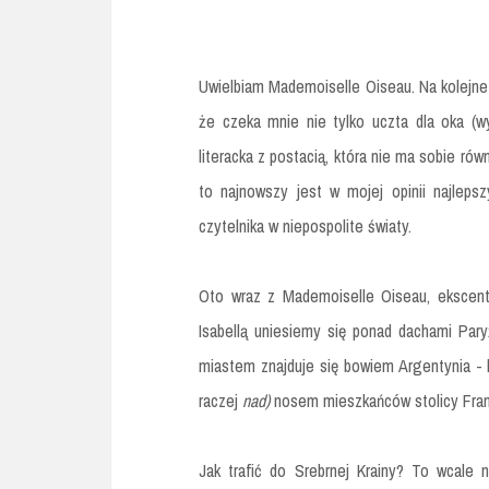
Uwielbiam Mademoiselle Oiseau. Na kolejne k
że czeka mnie nie tylko uczta dla oka (w
literacka z postacią, która nie ma sobie r
to najnowszy jest w mojej opinii najlepsz
czytelnika w niepospolite światy.
Oto wraz z Mademoiselle Oiseau, ekscentry
Isabellą uniesiemy się ponad dachami Pary
miastem znajduje się bowiem Argentynia - k
raczej
nad)
nosem mieszkańców stolicy Fran
Jak trafić do Srebrnej Krainy? To wcale n