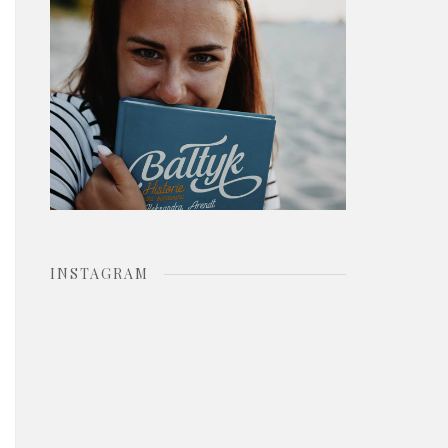
o
r
:
INSTAGRAM