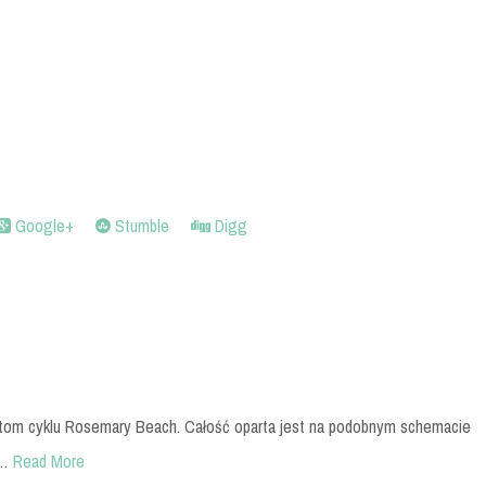
Google+
Stumble
Digg
ż tom cyklu Rosemary Beach. Całość oparta jest na podobnym schemacie
s…
Read More