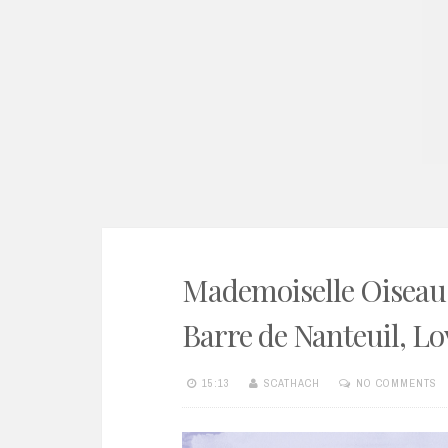
e
n
t
Mademoiselle Oiseau 
Barre de Nanteuil, Lo
15:13
SCATHACH
NO COMMENTS