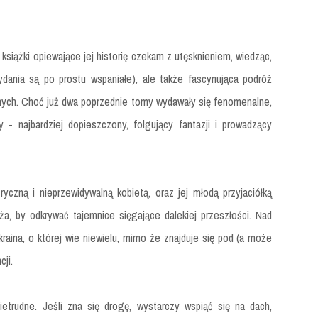
siążki opiewające jej historię czekam z utęsknieniem, wiedząc,
ydania są po prostu wspaniałe), ale także fascynująca podróż
ównych. Choć już dwa poprzednie tomy wydawały się fenomenalne,
y - najbardziej dopieszczony, folgujący fantazji i prowadzący
czną i nieprzewidywalną kobietą, oraz jej młodą przyjaciółką
ża, by odkrywać tajemnice sięgające dalekiej przeszłości. Nad
raina, o której wie niewielu, mimo że znajduje się pod (a może
cji.
ietrudne. Jeśli zna się drogę, wystarczy wspiąć się na dach,