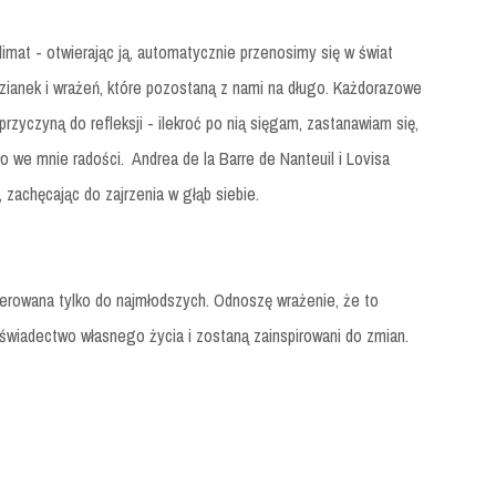
 klimat - otwierając ją, automatycznie przenosimy się w świat
zianek i wrażeń, które pozostaną z nami na długo. Każdorazowe
rzyczyną do refleksji - ilekroć po nią sięgam, zastanawiam się,
ło we mnie radości. Andrea de la Barre de Nanteuil i Lovisa
, zachęcając do zajrzenia w głąb siebie.
erowana tylko do najmłodszych. Odnoszę wrażenie, że to
ą świadectwo własnego życia i zostaną zainspirowani do zmian.