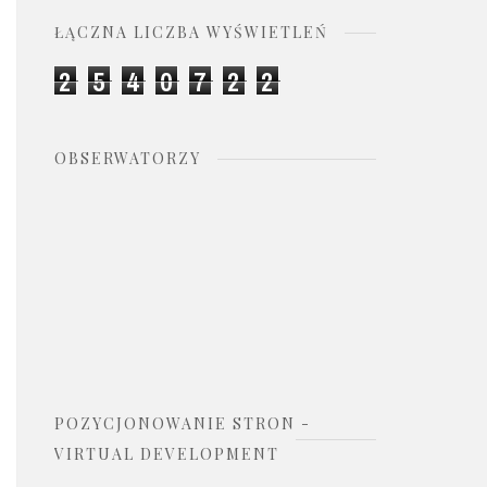
ŁĄCZNA LICZBA WYŚWIETLEŃ
2
5
4
0
7
2
2
OBSERWATORZY
POZYCJONOWANIE STRON -
VIRTUAL DEVELOPMENT