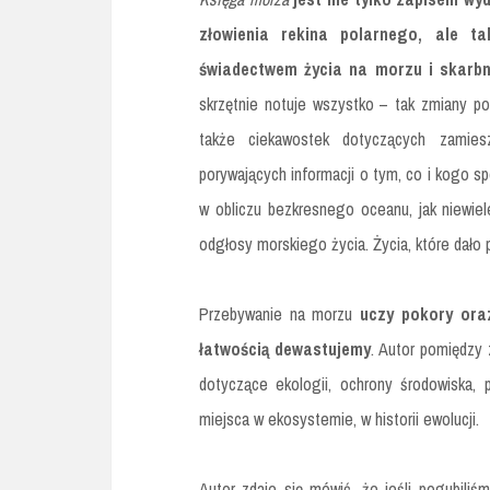
złowienia rekina polarnego, ale t
świadectwem życia na morzu i skarbn
skrzętnie notuje wszystko – tak zmiany po
także ciekawostek dotyczących zamieszk
porywających informacji o tym, co i kogo sp
w obliczu bezkresnego oceanu, jak niewiel
odgłosy morskiego życia. Życia, które dało 
Przebywanie na morzu
uczy pokory ora
łatwością dewastujemy
. Autor pomiędzy 
dotyczące ekologii, ochrony środowiska, 
miejsca w ekosystemie, w historii ewolucji.
Autor zdaje się mówić, że jeśli pogubili