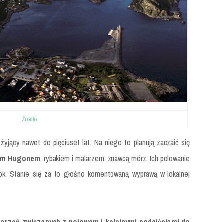
Źródło
jący nawet do pięciuset lat. Na niego to planują zaczaić się
lem Hugonem
, rybakiem i malarzem, znawcą mórz. Ich polowanie
ok. Stanie się za to głośno komentowaną wyprawą w lokalnej
darzeń związanych z połowem i kolejnymi podejściami do