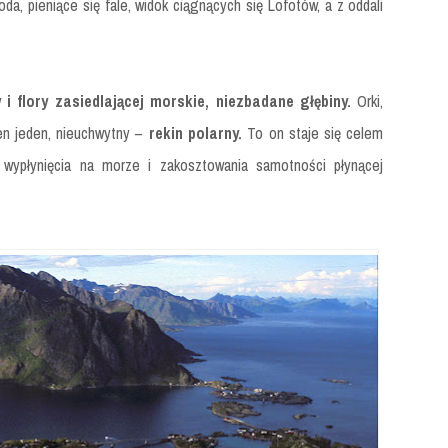
, pieniące się fale, widok ciągnących się Lofotów, a z oddali
i flory zasiedlającej morskie, niezbadane głębiny.
Orki,
ten jeden, nieuchwytny –
rekin polarny.
To on staje się celem
 wypłynięcia na morze i zakosztowania samotności płynącej