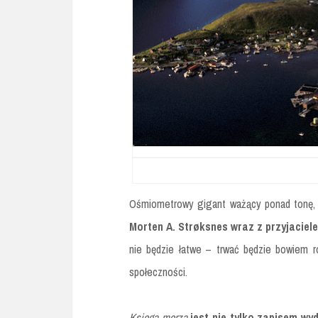
Ośmiometrowy gigant ważący ponad tonę, ży
Morten A. Strøksnes wraz z przyjacie
nie będzie łatwe – trwać będzie bowiem r
społeczności.
Księga morza
jest nie tylko zapisem wy