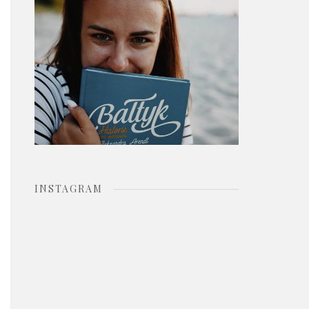
o
r
:
INSTAGRAM