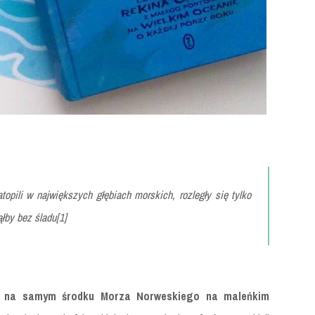
opili w największych głębiach morskich, rozległy się tylko
ąłby bez śladu[
1]
się na samym środku Morza Norweskiego na maleńkim