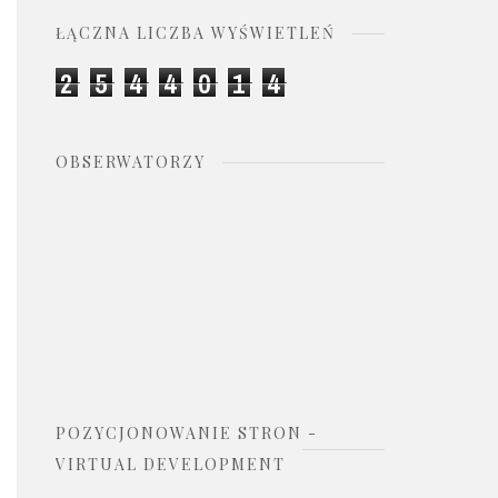
ŁĄCZNA LICZBA WYŚWIETLEŃ
2
5
4
4
0
1
4
OBSERWATORZY
POZYCJONOWANIE STRON -
VIRTUAL DEVELOPMENT