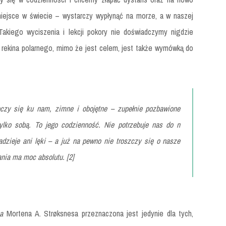
 miejsce w świecie – wystarczy wypłynąć na morze, a w naszej
Takiego wyciszenia i lekcji pokory nie doświadczymy nigdzie
a rekina polarnego, mimo że jest celem, jest także wymówką do
oczy się ku nam, zimne i obojętne – zupełnie pozbawione
tylko sobą. To jego codzienność. Nie potrzebuje nas do n
dzieje ani lęki – a już na pewno nie troszczy się o nasze
ania ma moc absolutu. [2]
za
Mortena A. Strøksnesa przeznaczona jest jedynie dla tych,