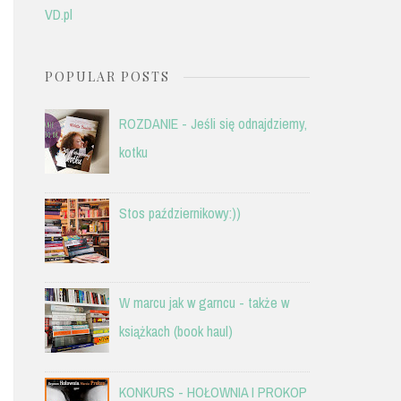
VD.pl
POPULAR POSTS
ROZDANIE - Jeśli się odnajdziemy,
kotku
Stos październikowy:))
W marcu jak w garncu - także w
książkach (book haul)
KONKURS - HOŁOWNIA I PROKOP