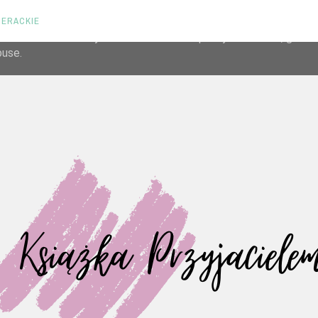
TERACKIE
liver its services and to analyze traffic. Your IP address and us
rmance and security metrics to ensure quality of service, gene
buse.