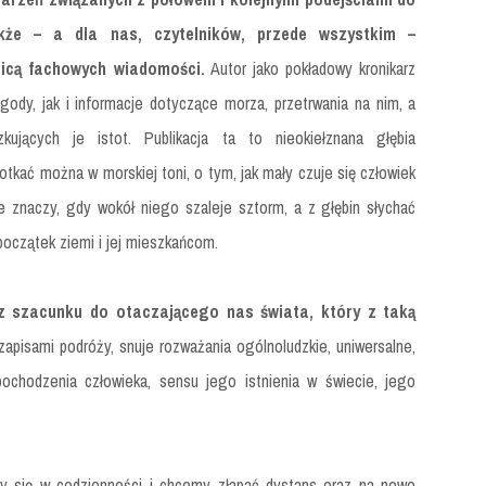
akże – a dla nas, czytelników, przede wszystkim –
icą fachowych wiadomości.
Autor jako pokładowy kronikarz
gody, jak i informacje dotyczące morza, przetrwania na nim, a
ujących je istot. Publikacja ta to nieokiełznana głębia
otkać można w morskiej toni, o tym, jak mały czuje się człowiek
e znaczy, gdy wokół niego szaleje sztorm, a z głębin słychać
początek ziemi i jej mieszkańcom.
z szacunku do otaczającego nas świata, który z taką
zapisami podróży, snuje rozważania ogólnoludzkie, uniwersalne,
pochodzenia człowieka, sensu jego istnienia w świecie, jego
śmy się w codzienności i chcemy złapać dystans oraz na nowo