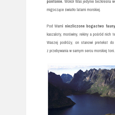
pontonie.
Wokół Was jedynie bezkresna woda
migoczące światło latarni morskiej.
Pod Wam
i niezliczone bogactwo fauny 
kaszaloty, morświny, rekiny a pośród nich 
Waszej podróży, on stanowi pretekst do
z przebywania w samym sercu morskiej toni.