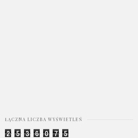
ŁĄCZNA LICZBA WYŚWIETLEŃ
2
5
3
6
0
7
5