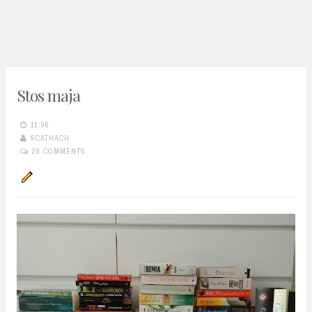
n
t
Stos maja
11:56
SCATHACH
28 COMMENTS