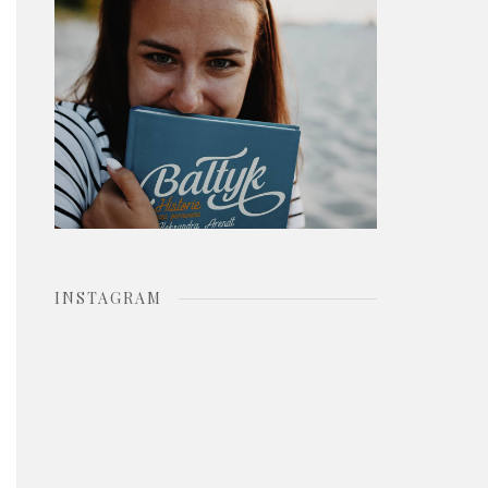
o
r
:
INSTAGRAM