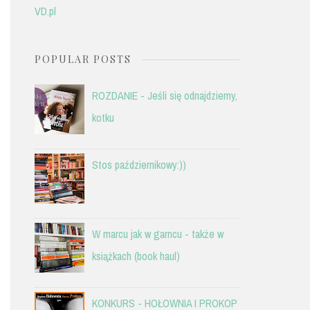
VD.pl
POPULAR POSTS
ROZDANIE - Jeśli się odnajdziemy,
kotku
Stos październikowy:))
W marcu jak w garncu - także w
książkach (book haul)
KONKURS - HOŁOWNIA I PROKOP