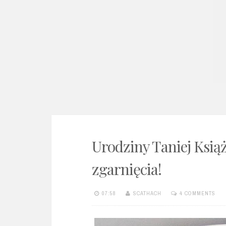
e
n
t
Urodziny Taniej Ksią
zgarnięcia!
07:58
SCATHACH
4 COMMENTS