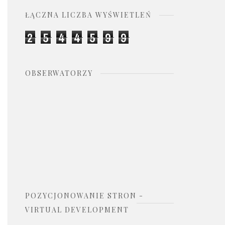
ŁĄCZNA LICZBA WYŚWIETLEŃ
2
5
4
4
5
9
9
OBSERWATORZY
POZYCJONOWANIE STRON -
VIRTUAL DEVELOPMENT