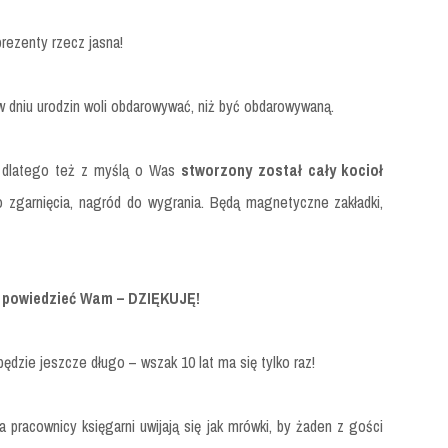
prezenty rzecz jasna!
 dniu urodzin woli obdarowywać, niż być obdarowywaną.
w, dlatego też z myślą o Was
stworzony został cały kocioł
 zgarnięcia, nagród do wygrania. Będą magnetyczne zakładki,
y powiedzieć Wam – DZIĘKUJĘ!
będzie jeszcze długo – wszak 10 lat ma się tylko raz!
a pracownicy księgarni uwijają się jak mrówki, by żaden z gości