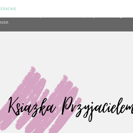
TERACKIE
liver its services and to analyze traffic. Your IP address and us
rmance and security metrics to ensure quality of service, gene
buse.