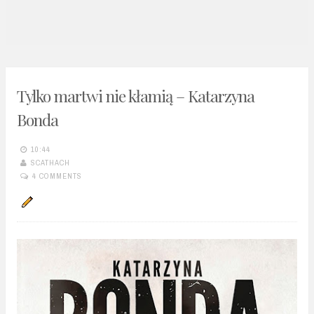
n
t
Tylko martwi nie kłamią – Katarzyna
Bonda
10:44
SCATHACH
4 COMMENTS