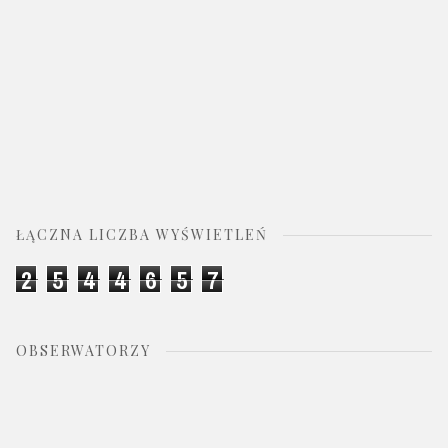
ŁĄCZNA LICZBA WYŚWIETLEŃ
2
5
4
4
6
5
7
OBSERWATORZY