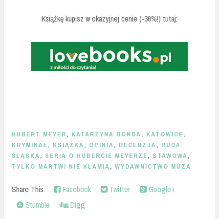
Książkę kupisz w okazyjnej cenie (-36%!) tutaj:
HUBERT MEYER
,
KATARZYNA BONDA
,
KATOWICE
,
KRYMINAŁ
,
KSIĄŻKA
,
OPINIA
,
RECENZJA
,
RUDA
ŚLĄSKA
,
SERIA O HUBERCIE MEYERZE
,
STAWOWA
,
TYLKO MARTWI NIE KŁAMIĄ
,
WYDAWNICTWO MUZA
Share This:
Facebook
Twitter
Google+
Stumble
Digg