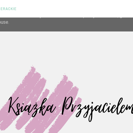
TERACKIE
liver its services and to analyze traffic. Your IP address and us
rmance and security metrics to ensure quality of service, gene
buse.