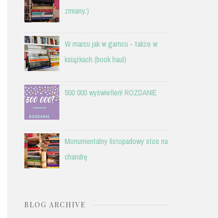
zmiany:)
W marcu jak w garncu - także w
książkach (book haul)
500 000 wyświetleń! ROZDANIE
Monumentalny listopadowy stos na
chandrę
BLOG ARCHIVE