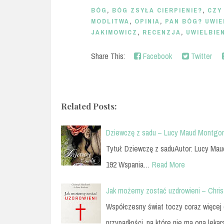
BÓG
,
BÓG ZSYŁA CIERPIENIE?
,
CZY
MODLITWA
,
OPINIA
,
PAN BÓG? UWIE
JAKIMOWICZ
,
RECENZJA
,
UWIELBIE
Share This:
Facebook
Twitter
Related Posts:
Dziewczę z sadu – Lucy Maud Montgo
Tytuł: Dziewczę z saduAutor: Lucy M
192 Wspania…
Read More
Jak możemy zostać uzdrowieni – Christ
Współczesny świat toczy coraz więcej 
przypadłości, na które nie ma ona leka