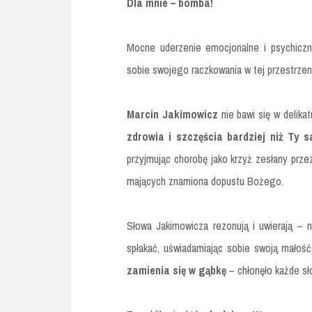
Dla mnie – bomba!
Mocne uderzenie emocjonalne i psychicz
sobie swojego raczkowania w tej przestrzeni,
Marcin Jakimowicz
nie bawi się w delika
zdrowia i szczęścia bardziej niż Ty 
przyjmując chorobę jako krzyż zesłany prze
mających znamiona dopustu Bożego.
Słowa Jakimowicza rezonują i uwierają – n
spłakać, uświadamiając sobie swoją małość
zamienia się w gąbkę
– chłonęło każde s