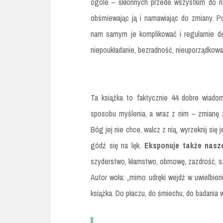
ogóle – skłonnych przede wszystkim do n
obśmiewając ją i namawiając do zmiany. P
nam samym je komplikować i regularnie d
niepoukładanie, bezradność, nieuporządkowa
Ta książka to faktycznie 44 dobre wiadom
sposobu myślenia, a wraz z nim – zmianę 
Bóg jej nie chce, walcz z nią, wyrzeknij się
gódź się na lęk.
Eksponuje także nasze
szyderstwo, kłamstwo, obmowę, zazdrość, s
Autor woła: „mimo udręki wejdź w uwielbieni
książka. Do płaczu, do śmiechu, do badania 