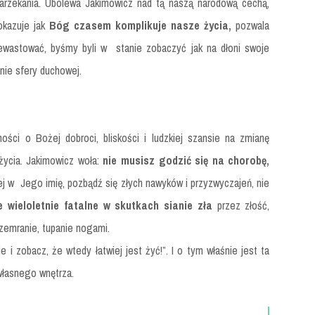
arzekania. Ubolewa Jakimowicz nad tą naszą narodową cechą,
okazuje jak
Bóg czasem komplikuje nasze życia,
pozwala
ewastować, byśmy byli w stanie zobaczyć jak na dłoni swoje
nie sfery duchowej.
ości o Bożej dobroci, bliskości i ludzkiej szansie na zmianę
życia. Jakimowicz woła:
nie musisz godzić się na chorobę,
 jej w Jego imię, pozbądź się złych nawyków i przyzwyczajeń, nie
 wieloletnie fatalne w skutkach sianie zła
przez złość,
zemranie, tupanie nogami.
e i zobacz, że wtedy łatwiej jest żyć!”. I o tym właśnie jest ta
własnego wnętrza.