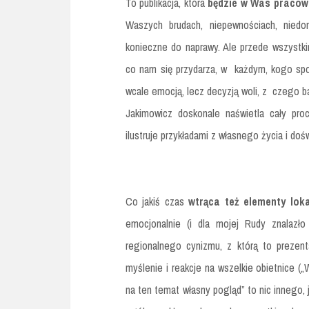
To publikacja, która
będzie w Was pracowa
Waszych brudach, niepewnościach, nied
konieczne do naprawy. Ale przede wszystk
co nam się przydarza, w każdym, kogo spot
wcale emocją, lecz decyzją woli, z czego b
Jakimowicz doskonale naświetla cały pro
ilustruje przykładami z własnego życia i doś
Co jakiś czas
wtrąca też elementy lok
emocjonalnie (i dla mojej Rudy znalazł
regionalnego cynizmu, z którą to preze
myślenie i reakcje na wszelkie obietnice 
na ten temat własny pogląd” to nic innego, 