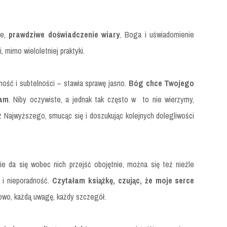
ne,
prawdziwe doświadczenie wiary
, Boga i uświadomienie
 mimo wieloletniej praktyki.
tność i subtelności – stawia sprawę jasno.
Bóg chce Twojego
sam
. Niby oczywiste, a jednak tak często w to nie wierzymy,
z Najwyższego, smucąc się i doszukując kolejnych dolegliwości
ie da się wobec nich przejść obojętnie, można się też nieźle
 i nieporadność.
Czytałam książkę, czując, że moje serce
łowo, każdą uwagę, każdy szczegół.