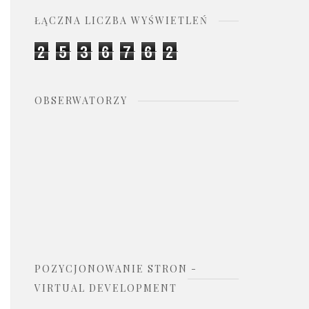
ŁĄCZNA LICZBA WYŚWIETLEŃ
2
5
3
6
7
6
2
OBSERWATORZY
POZYCJONOWANIE STRON -
VIRTUAL DEVELOPMENT