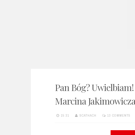
e
n
t
Pan Bóg? Uwielbiam!
Marcina Jakimowicz
15:31
SCATHACH
13 COMMENTS