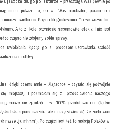
ła jeszcze długo po lekturze
– przeczołga Was pewnie po
omaganiach, pokaże to, co w Was nieidealne, poranione i
im nauczy uwielbienia Boga i błogosławienia Go we wszystkim,
ykamy. A to z kolei przyniesie niesamowite efekty. I nie jest
ardzo często nie zdajemy sobie sprawy.
ces uwielbiania, łącząc go z procesem uzdrawiania. Całość
wiadczenia modlitwy.
alne
, dzięki czemu mnie – ślązaczce – czytało się podwójnie
o się miejsce!). I pośmiałam się z przedstawienia naszego
ntacją muszę się zgodzić – w 100% przedstawia ona śląskie
(„Wysłuchałem pana uważnie, ale muszę stwierdzić, że zachowam
jak nasze „ja, mhmm”). Po części jest też to reakcją Polaków w