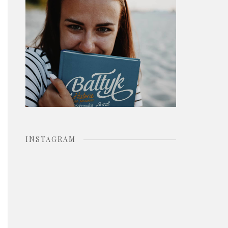
o
r
:
INSTAGRAM