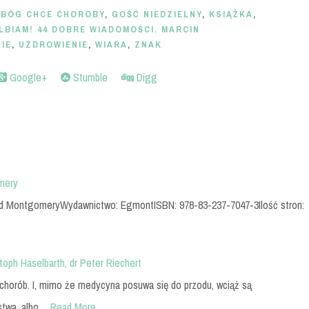
 BÓG CHCE CHOROBY
,
GOŚĆ NIEDZIELNY
,
KSIĄŻKA
,
LBIAM! 44 DOBRE WIADOMOŚCI. MARCIN
NIE
,
UZDROWIENIE
,
WIARA
,
ZNAK
Google+
Stumble
Digg
mery
aud MontgomeryWydawnictwo: EgmontISBN: 978-83-237-7047-3Ilość stron:
oph Haselbarth, dr Peter Riechert
chorób. I, mimo że medycyna posuwa się do przodu, wciąż są
rstwa, albo…
Read More