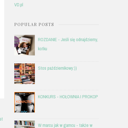
VD.pl
POPULAR POSTS
ROZDANIE - Jeśli się odnajdziemy,
kotku
Stos październikowy:))
KONKURS - HOŁOWNIA I PROKOP
st
W marcu jak w garncu - także w