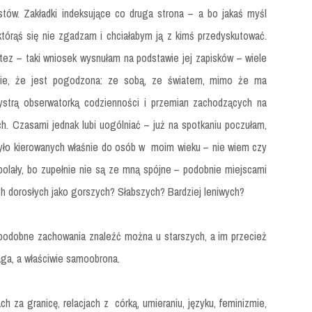
stów. Zakładki indeksujące co druga strona – a bo jakaś myśl
którąś się nie zgadzam i chciałabym ją z kimś przedyskutować.
tez – taki wniosek wysnułam na podstawie jej zapisków – wiele
nie, że jest pogodzona: ze sobą, ze światem, mimo że ma
ystrą obserwatorką codzienności i przemian zachodzących na
. Czasami jednak lubi uogólniać – już na spotkaniu poczułam,
 było kierowanych właśnie do osób w moim wieku – nie wiem czy
abolały, bo zupełnie nie są ze mną spójne – podobnie miejscami
h dorosłych jako gorszych? Słabszych? Bardziej leniwych?
a podobne zachowania znaleźć można u starszych, a im przecież
aga, a właściwie samoobrona.
ach za granicę, relacjach z córką, umieraniu, języku, feminizmie,