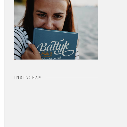
o
r
:
INSTAGRAM