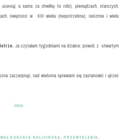
 oceniaj
, a sama za chwilkę to robi), pieniądzach, starszych,
pkach, świętości w XXI wieku (niepotrzebna), rasizmie i wielu
ietrze.
Ja czytałam tygodniami na działce: powoli, z otwartym
ożna zaczerpnąć, nad wieloma sprawami się zastanowić i ujrzeć
Irena
,
MAŁGORZATA KALICIŃSKA
,
PRZEMYŚLENIA
,