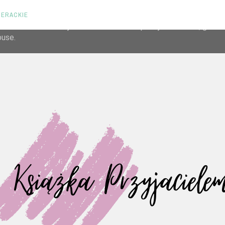
TERACKIE
liver its services and to analyze traffic. Your IP address and us
rmance and security metrics to ensure quality of service, gene
buse.