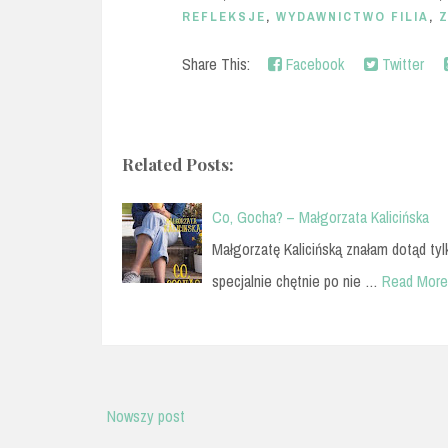
REFLEKSJE
,
WYDAWNICTWO FILIA
,
Z
Share This:
Facebook
Twitter
Related Posts:
Co, Gocha? – Małgorzata Kalicińska
Małgorzatę Kalicińską znałam dotąd tylk
specjalnie chętnie po nie …
Read More
Nowszy post