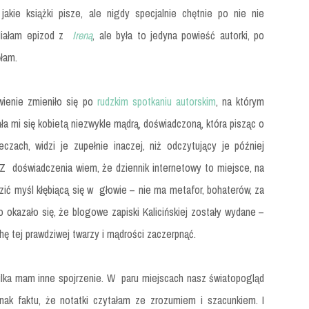
jakie książki pisze, ale nigdy specjalnie chętnie po nie nie
Miałam epizod z
Ireną
, ale była to jedyna powieść autorki, po
ęłam.
wienie zmieniło się po
rudzkim spotkaniu autorskim
, na którym
ała mi się kobietą niezwykle mądrą, doświadczoną, która pisząc o
czach, widzi je zupełnie inaczej, niż odczytujący je później
Z doświadczenia wiem, że dziennik internetowy to miejsce, na
zić myśl kłębiącą się w głowie – nie ma metafor, bohaterów, za
 okazało się, że blogowe zapiski Kalicińskiej zostały wydane –
hę tej prawdziwej twarzy i mądrości zaczerpnąć.
ilka mam inne spojrzenie. W paru miejscach nasz światopogląd
dnak faktu, że notatki czytałam ze zrozumiem i szacunkiem. I