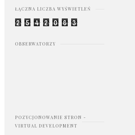
ŁĄCZNA LICZBA WYŚWIETLEŃ
2
5
4
2
0
6
3
OBSERWATORZY
POZYCJONOWANIE STRON -
VIRTUAL DEVELOPMENT