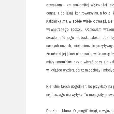
czerpałam – ze znakomitej większości tek
cenna, a bo jakaś kontrowersyjna, a bo z 
Kalicińska
ma w sobie wiele odwagi,
ale 
wewnętrznego spokoju. Odniosłam wraże
świadomość jego niedoskonałości. Jest b
naszych oczach, niekoniecznie pozytywnych
że młodzi jej jakoś nie pasują, wiele uwag
miały umoralniać, czy otwierać oczy, ale z
w książce wyziera obraz młodzieży i młodyc
Nie lubię takich uogólnień, bo przykłady n
nikt niczego nie wytyka. To moja jedyna uw
Reszta –
klasa
. O „magii” świąt, o wyjazd