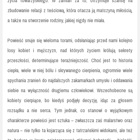
życia towarzyskiego. W zamian za to, otrzymuje szansę na
zbudowanie relacji z teściową, która otacza ją matczyną miłością,
a także na stworzenie rodziny, jakiej nigdy nie miała.
Powieść snuje się wieloma torami, odsłaniając przed nami kolejno
losy kobiet i mężczyzn, nad których życiem królują sekrety
przeszłości, determinujące teraźniejszość. Choć jest to historia
ciepła, wiele w niej bólu i skrywanego cierpienia, ogromnie wiele
spychania zranień do najdalszych zakamarkach umysłu i oddawania
siebie na wyłączność drugiemu człowiekowi. Wszechobecne są
kobiety cierpiące, bo kiedyś podjęły decyzję, idąc za głosem
rozsądku a nie serca. Tym jednak, co stanowi o wyjątkowym
charakterze powieści jest sztuka – zwłaszcza zaś malarstwo oraz
natura – nie tylko ta kojarząca się z tatrzańskimi widokami, ale też