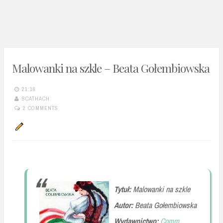
n
t
Malowanki na szkle – Beata Gołembiowska
21:16
SCATHACH
2 COMMENTS
Tytuł:
Malowanki na szkle
Autor:
Beata Gołembiowska
Wydawnictwo:
Comm