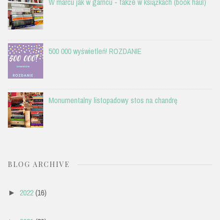
W marcu jak w garncu - także w książkach (book haul)
500 000 wyświetleń! ROZDANIE
Monumentalny listopadowy stos na chandrę
BLOG ARCHIVE
2022
(16)
►