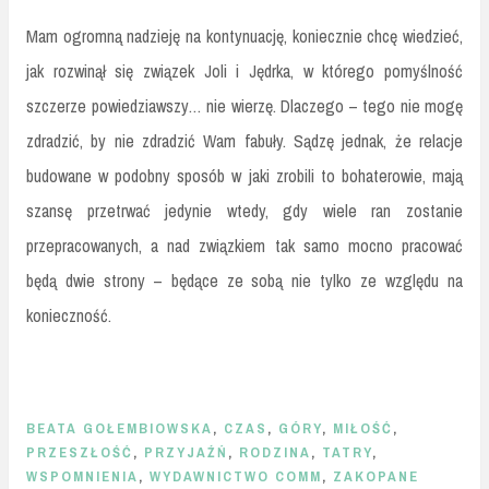
Mam ogromną nadzieję na kontynuację, koniecznie chcę wiedzieć,
jak rozwinął się związek Joli i Jędrka, w którego pomyślność
szczerze powiedziawszy… nie wierzę. Dlaczego – tego nie mogę
zdradzić, by nie zdradzić Wam fabuły. Sądzę jednak, że relacje
budowane w podobny sposób w jaki zrobili to bohaterowie, mają
szansę przetrwać jedynie wtedy, gdy wiele ran zostanie
przepracowanych, a nad związkiem tak samo mocno pracować
będą dwie strony – będące ze sobą nie tylko ze względu na
konieczność.
BEATA GOŁEMBIOWSKA
,
CZAS
,
GÓRY
,
MIŁOŚĆ
,
PRZESZŁOŚĆ
,
PRZYJAŹŃ
,
RODZINA
,
TATRY
,
WSPOMNIENIA
,
WYDAWNICTWO COMM
,
ZAKOPANE