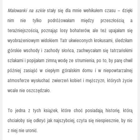
Malowanki na szkle
stały się dla mnie wehikułem czasu – dzięki
nim nie tylko podróżowałam między przeszłością a
teraźniejszością, poznając losy bohaterów, ale też upajałam się
wyobrażeniowym widokiem Tatr ukwieconych krokusami, śledziłam
górskie wschody i zachody słońca, zachwycałam się tatrzańskimi
szlakami i popijałam zimną wodę ze strumienia, po to, by parę chwil
później zasiąść w ciepłym góralskim domu i w niepowtarzalnej
atmosferze wysłuchać zwierzeń kobiet i mężczyzn, których życie
wcale nie oszczędzało.
To jedna z tych książek, które choć posiadają historię, którą
chciałoby się odkryć jak najszybciej, czyta się niespiesznie, by nic
z niej nie uronić.