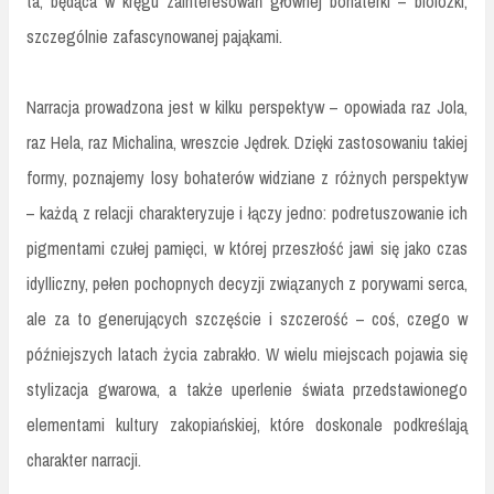
ta, będąca w kręgu zainteresowań głównej bohaterki – biolożki,
szczególnie zafascynowanej pająkami.
Narracja prowadzona jest w kilku perspektyw – opowiada raz Jola,
raz Hela, raz Michalina, wreszcie Jędrek. Dzięki zastosowaniu takiej
formy, poznajemy losy bohaterów widziane z różnych perspektyw
– każdą z relacji charakteryzuje i łączy jedno: podretuszowanie ich
pigmentami czułej pamięci, w której przeszłość jawi się jako czas
idylliczny, pełen pochopnych decyzji związanych z porywami serca,
ale za to generujących szczęście i szczerość – coś, czego w
późniejszych latach życia zabrakło. W wielu miejscach pojawia się
stylizacja gwarowa, a także uperlenie świata przedstawionego
elementami kultury zakopiańskiej, które doskonale podkreślają
charakter narracji.