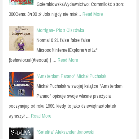
GołembiowskaWydawnictwo: CommIlość stron:
300Cena: 34,90 zł Jola nigdy nie miał…
Read More
Morrigan- Piotr Olszówka
Normal 0 21 false false false
MicrosoftInternetExplorer4 st1\:*
{behavior:url(#ieooui) } …
Read More
"Amsterdam Parano" Michał Puchalak
Michał Puchalak w swojej książce "Amsterdam
Parano" opisuje swoje własne przeżycia
poczynając od roku 1999, kiedy to jako dziewiętnastolatek
wyruszył …
Read More
"Satelita" Aleksander Janowski