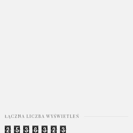
ŁĄCZNA LICZBA WYŚWIETLEŃ
2
5
3
6
3
2
3