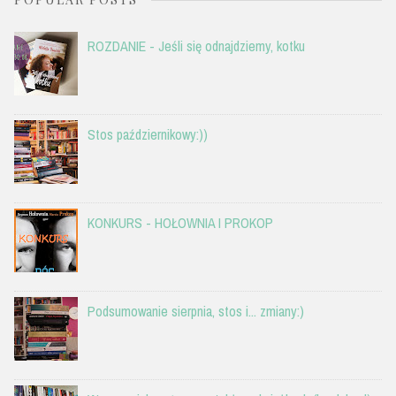
ROZDANIE - Jeśli się odnajdziemy, kotku
Stos październikowy:))
KONKURS - HOŁOWNIA I PROKOP
Podsumowanie sierpnia, stos i... zmiany:)