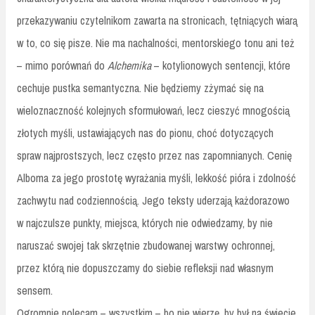
przekazywaniu czytelnikom zawarta na stronicach, tętniących wiarą
w to, co się pisze. Nie ma nachalności, mentorskiego tonu ani też
– mimo porównań do
Alchemika
– kotylionowych sentencji, które
cechuje pustka semantyczna. Nie będziemy zżymać się na
wieloznaczność kolejnych sformułowań, lecz cieszyć mnogością
złotych myśli, ustawiających nas do pionu, choć dotyczących
spraw najprostszych, lecz często przez nas zapomnianych. Cenię
Alboma za jego prostotę wyrażania myśli, lekkość pióra i zdolność
zachwytu nad codziennością. Jego teksty uderzają każdorazowo
w najczulsze punkty, miejsca, których nie odwiedzamy, by nie
naruszać swojej tak skrzętnie zbudowanej warstwy ochronnej,
przez którą nie dopuszczamy do siebie refleksji nad własnym
sensem.
Ogromnie polecam – wszystkim – bo nie wierzę, by był na świecie