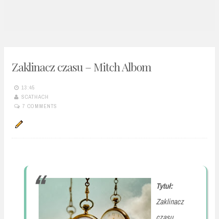
n
t
Zaklinacz czasu – Mitch Albom
13:45
SCATHACH
7 COMMENTS
Tytuł:
Zaklinacz
czasu