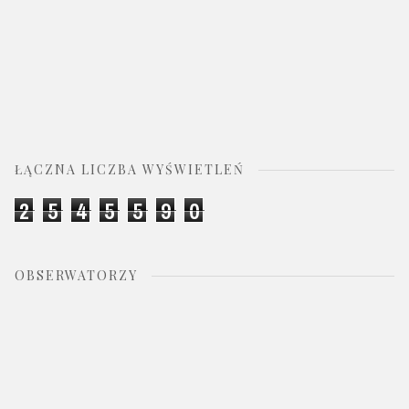
ŁĄCZNA LICZBA WYŚWIETLEŃ
2
5
4
5
5
9
0
OBSERWATORZY