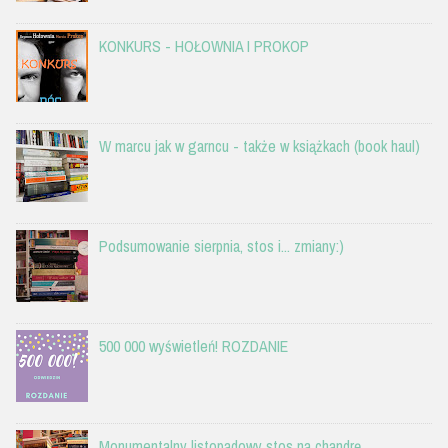
KONKURS - HOŁOWNIA I PROKOP
W marcu jak w garncu - także w książkach (book haul)
Podsumowanie sierpnia, stos i... zmiany:)
500 000 wyświetleń! ROZDANIE
Monumentalny listopadowy stos na chandrę