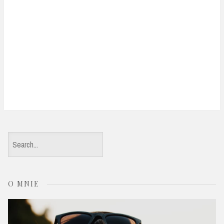
S
e
a
O MNIE
r
c
h