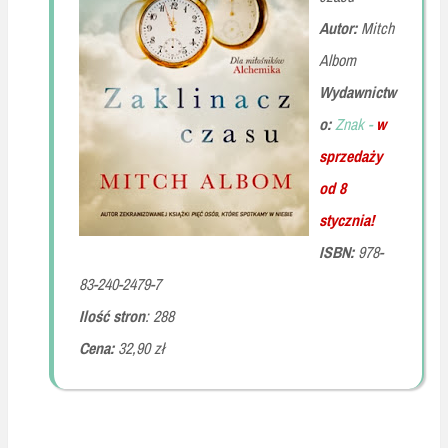
Autor:
Mitch
Albom
Wydawnictw
o:
Znak -
w
sprzedaży
od 8
stycznia!
ISBN:
978-
83-240-2479-7
Ilość stron
: 288
Cena:
32,90 zł