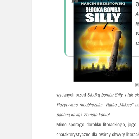
Ty
A
I
W
U
M
wydanych przed
Słodką bombą Silly
:
I tak s
Pozytywnie nieobliczalni, Radio „Miłość” na
pachną kawą
i
Zemsta kobiet.
Mimo sporego dorobku literackiego, jego 
charakterystyczne dla twórcy chwyty literack