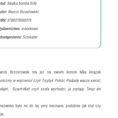
tuł:
Słodka bomba Silly
utor:
Marcin Brzostowski
SBN:
9788378592075
ydawnictwo
: e-bookowo
dostępnienie:
Sztukater
arcin Brzostowski ma już na swoim koncie kilka książek
kończmy w więzieniu! czyli Tryptyk Polski
,
Podpalę wasze serca!,
daje!,
Szach-Mat! czyli szafa wychodzi, ja zostaję, Teraz dni
nazwisko było mi do tej pory nieznane, podobnie jak styl czy
ie.