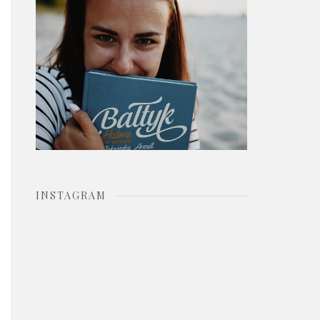
o
r
:
INSTAGRAM