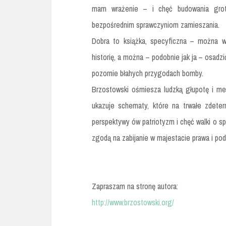
mam wrażenie – i chęć budowania grot
bezpośrednim sprawczyniom zamieszania.
Dobra to książka, specyficzna – można wo
historię, a można – podobnie jak ja – osadz
pozornie błahych przygodach bomby.
Brzostowski ośmiesza ludzką głupotę i m
ukazuje schematy, które na trwałe zdeter
perspektywy ów patriotyzm i chęć walki o sp
zgodą na zabijanie w majestacie prawa i pod
Zapraszam na stronę autora:
http://www.brzostowski.org/