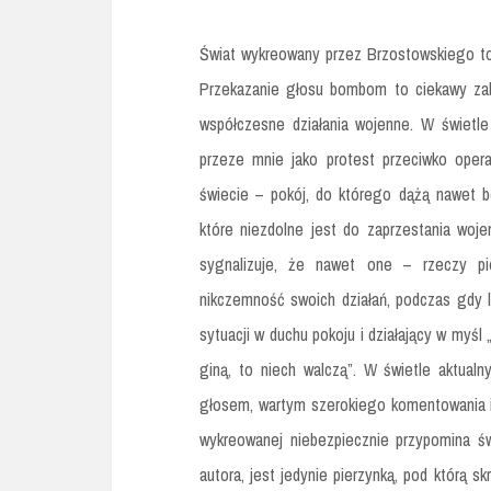
Świat wykreowany przez Brzostowskiego to p
Przekazanie głosu bombom to ciekawy zab
współczesne działania wojenne. W świetle
przeze mnie jako protest przeciwko opera
świecie – pokój, do którego dążą nawet b
które niezdolne jest do zaprzestania woj
sygnalizuje, że nawet one – rzeczy pi
nikczemność swoich działań, podczas gdy lud
sytuacji w duchu pokoju i działający w myśl
giną, to niech walczą”. W świetle aktual
głosem, wartym szerokiego komentowania i
wykreowanej niebezpiecznie przypomina ś
autora, jest jedynie pierzynką, pod którą s