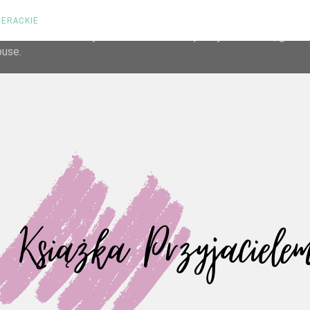
TERACKIE
liver its services and to analyze traffic. Your IP address and us
rmance and security metrics to ensure quality of service, gene
buse.