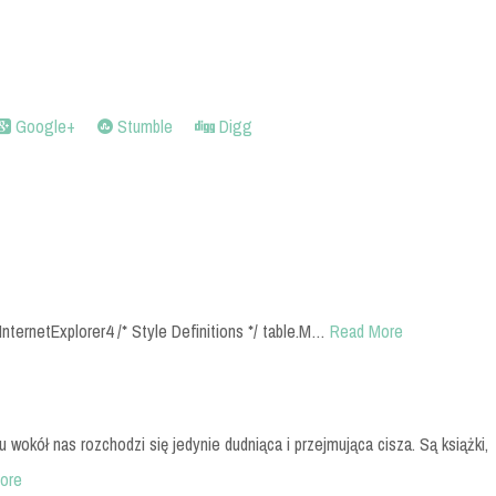
Google+
Stumble
Digg
InternetExplorer4 /* Style Definitions */ table.M…
Read More
u wokół nas rozchodzi się jedynie dudniąca i przejmująca cisza. Są książki,
ore