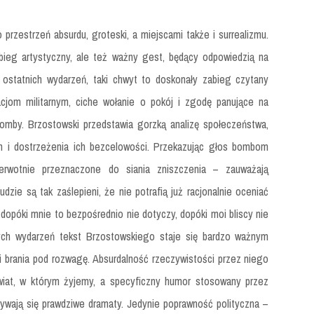
rzestrzeń absurdu, groteski, a miejscami także i surrealizmu.
ieg artystyczny, ale też ważny gest, będący odpowiedzią na
 ostatnich wydarzeń, taki chwyt to doskonały zabieg czytany
cjom militarnym, ciche wołanie o pokój i zgodę panujące na
omby. Brzostowski przedstawia gorzką analizę społeczeństwa,
en i dostrzeżenia ich bezcelowości. Przekazując głos bombom
erwotnie przeznaczone do siania zniszczenia – zauważają
zie są tak zaślepieni, że nie potrafią już racjonalnie oceniać
 „dopóki mnie to bezpośrednio nie dotyczy, dopóki moi bliscy nie
nych wydarzeń tekst Brzostowskiego staje się bardzo ważnym
 brania pod rozwagę. Absurdalność rzeczywistości przez niego
wiat, w którym żyjemy, a specyficzny humor stosowany przez
krywają się prawdziwe dramaty. Jedynie poprawność polityczna –