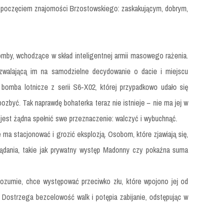
zpoczęciem znajomości Brzostowskiego: zaskakującym, dobrym,
omby, wchodzące w skład inteligentnej armii masowego rażenia.
ozwalającą im na samodzielne decydowanie o dacie i miejscu
 to bomba lotnicze z serii S6-X02, której przypadkowo udało się
 pozbyć. Tak naprawdę bohaterka teraz nie istnieje – nie ma jej w
e jest żądna spełnić swe przeznaczenie: walczyć i wybuchnąć.
 ma stacjonować i grozić eksplozją. Osobom, które zjawiają się,
żądania, takie jak prywatny występ Madonny czy pokaźna suma
 rozumie, chce występować przeciwko złu, które wpojono jej od
. Dostrzega bezcelowość walk i potępia zabijanie, odstępując w