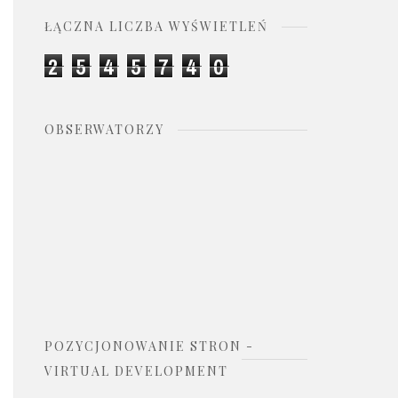
ŁĄCZNA LICZBA WYŚWIETLEŃ
2
5
4
5
7
4
0
OBSERWATORZY
POZYCJONOWANIE STRON -
VIRTUAL DEVELOPMENT