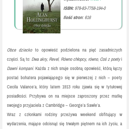
ISBN:
978-83-7758-194-0
Ilość stron
:
616
Obce dziecko
to opowieść podzielona na pięć zasadniczych
części. Są to:
Dwa akry, Revel
,
Równo chłopcy, równo
,
Coś z poety
i
Dawni kompani
. Każda z nich snuje osobną opowieść, którą łączy
postać bohatera pojawiającego się w pierwszej z nich – poety
Cecila Valance’a, który latem 1913 roku zjawia się w tytułowej
posiadłości. Przybywa on na miejsce zaproszony przez matkę
swojego przyjaciela z Cambridge – George’a Sawle’a.
Wraz z członkami rodziny przeżywa weekend obfitujący w
wydarzenia, mające odcisnąć się trwałym piętnem na ich życiu, a