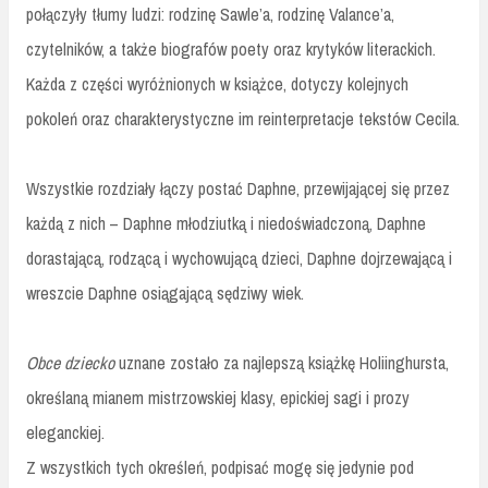
połączyły tłumy ludzi: rodzinę Sawle’a, rodzinę Valance’a,
czytelników, a także biografów poety oraz krytyków literackich.
Każda z części wyróżnionych w książce, dotyczy kolejnych
pokoleń oraz charakterystyczne im reinterpretacje tekstów Cecila.
Wszystkie rozdziały łączy postać Daphne, przewijającej się przez
każdą z nich – Daphne młodziutką i niedoświadczoną, Daphne
dorastającą, rodzącą i wychowującą dzieci, Daphne dojrzewającą i
wreszcie Daphne osiągającą sędziwy wiek.
Obce dziecko
uznane zostało za najlepszą książkę Holiinghursta,
określaną mianem mistrzowskiej klasy, epickiej sagi i prozy
eleganckiej.
Z wszystkich tych określeń, podpisać mogę się jedynie pod