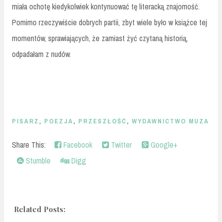
miała ochotę kiedykolwiek kontynuować tę literacką znajomość.
Pomimo rzeczywiście dobrych partii, zbyt wiele było w książce tej
momentów, sprawiających, że zamiast żyć czytaną historią,
odpadałam z nudów.
PISARZ
,
POEZJA
,
PRZESZŁOŚĆ
,
WYDAWNICTWO MUZA
Share This:
Facebook
Twitter
Google+
Stumble
Digg
Related Posts: