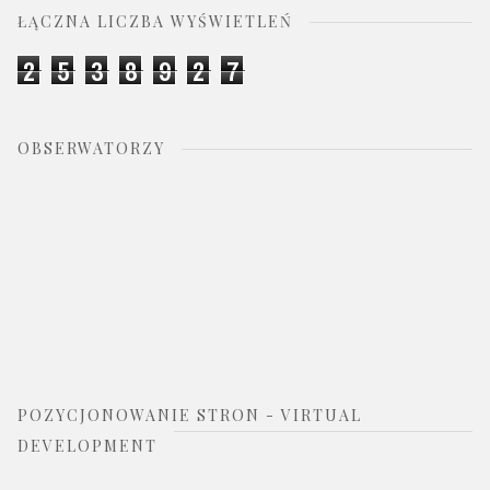
ŁĄCZNA LICZBA WYŚWIETLEŃ
2
5
3
8
9
2
7
OBSERWATORZY
POZYCJONOWANIE STRON - VIRTUAL
DEVELOPMENT