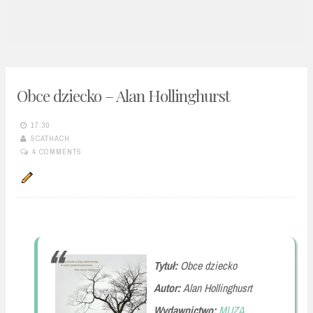
n
t
Obce dziecko – Alan Hollinghurst
17:30
SCATHACH
4 COMMENTS
Tytuł:
Obce dziecko
Autor:
Alan Hollinghusrt
Wydawnictwo:
MUZA