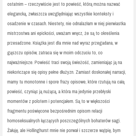
ostatnim – rzeczywiście jest to powieść, którą można nazwać
elegancką, zwłaszcza uwzględniając wszystkie konteksty i
osadzenie w czasach. Niestety, nie odnalazłam w niej pierwiastka
mistrzostwa ani epickości, uważam wręcz, że są to określenia
przesadzone. Książka jest dla mnie nad wyraz przegadana, w
gąszczu opisów, zatraca się w moim odczuciu to, co
najważniejsze. Powieść traci swoją świeżość, zamieniając ją na
niekończące się opisy pełne dłużyzn. Zamiast doskonałej narracji,
mamy tu monotonne i spore frazy opisowe, które rzutują na całą
powieść, czyniąc ją nużącą, a która ma jedynie przebłyski
momentów z polotem i potencjałem. Są to w większości
fragmentu poświęcone bezpośrednim opisom relacji
homoseksualnych łączących poszczególnych bohaterów sagi.
Żałuję, ale Hollinghurst mnie nie porwał i szczerze wątpię, bym