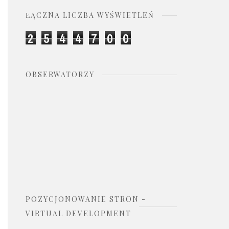
ŁĄCZNA LICZBA WYŚWIETLEŃ
2
5
4
4
7
0
0
OBSERWATORZY
POZYCJONOWANIE STRON -
VIRTUAL DEVELOPMENT