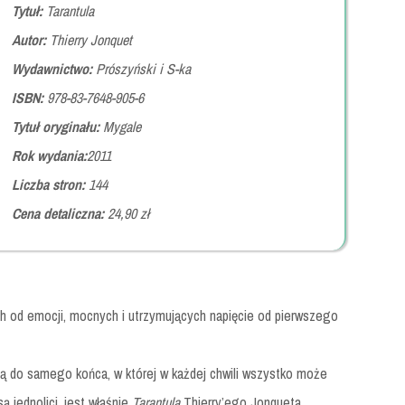
Tytuł:
Tarantula
Autor:
Thierry Jonquet
Wydawnictwo:
Prószyński i S-ka
ISBN:
978-83-7648-905-6
Tytuł oryginału:
Mygale
Rok wydania:
2011
Liczba stron:
144
Cena detaliczna:
24,90 zł
cych od emocji, mocnych i utrzymujących napięcie od pierwszego
oną do samego końca, w której w każdej chwili wszystko może
ą jednolici, jest właśnie
Tarantula
Thierry’ego Jonqueta.