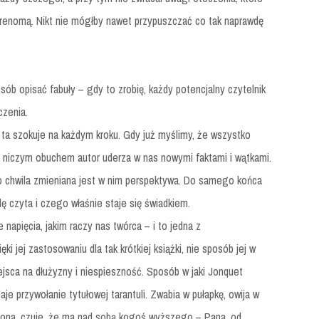
ą renomą. Nikt nie mógłby nawet przypuszczać co tak naprawdę
posób opisać fabuły – gdy to zrobię, każdy potencjalny czytelnik
czenia.
 ta szokuje na każdym kroku. Gdy już myślimy, że wszystko
 – niczym obuchem autor uderza w nas nowymi faktami i wątkami.
 co chwila zmieniana jest w nim perspektywa. Do samego końca
ę czyta i czego właśnie staje się świadkiem.
apięcia, jakim raczy nas twórca – i to jedna z
ki jej zastosowaniu dla tak krótkiej książki, nie sposób jej w
ejsca na dłużyzny i niespieszność. Sposób w jaki Jonquet
aje przywołanie tytułowej tarantuli. Zwabia w pułapkę, owija w
ęcona, czuje, że ma nad sobą kogoś wyższego – Pana, od