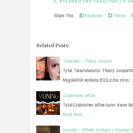
5
,
WYDAWNICTWO PRÓSZYŃKI I S-K
Share This:
Facebook
Twitter
Related Posts:
Tarantula – Thierry Jonquet
Tytuł: TarantulaAutor: Thierry Jonquet
MygaleRok wydania:2011Liczba stron: 
Szaleństwo elfów
Tytuł:Szaleństwo elfów Autor: Karen 
Read More
Koriolan – William Szekspir + Koriolan