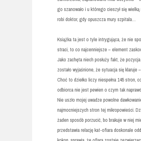
go szanowało i u którego cieszył się wielk
robi doktor, gdy opuszcza mury szpitala…
Książka ta jest o tyle intrygująca, że nie s
straci, to co najcenniejsze – element zasko
Jako zachęta niech posłuży fakt, że pozycja
zostało wyjaśnione, że sytuacja się klaruje
Choć to dziełko liczy niespełna 145 stron,
odbiorca nie jest pewien o czym tak naprawd
Nie uszło mojej uwadze powolne dawkowanie n
najmocniejszych stron tej mikropowieści. Dzię
żaden sposób porzucić, bo brakuje w niej mi
przedstawia relację kat-ofiara doskonale odd
kokon, sprawia, że ofiara zostaje zezwierz