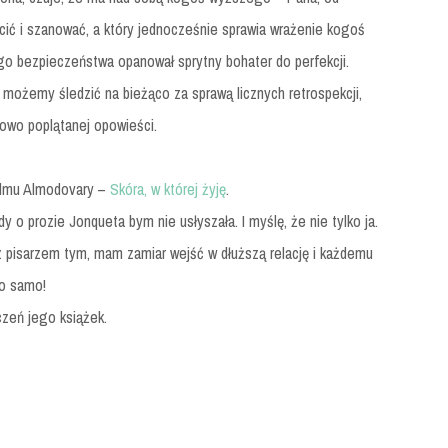
zcić i szanować, a który jednocześnie sprawia wrażenie kogoś
o bezpieczeństwa opanował sprytny bohater do perfekcji.
 możemy śledzić na bieżąco za sprawą licznych retrospekcji,
kowo poplątanej opowieści.
filmu Almodovary –
Skóra, w której żyję
.
 o prozie Jonqueta bym nie usłyszała. I myślę, że nie tylko ja.
 pisarzem tym, mam zamiar wejść w dłuższą relację i każdemu
o samo!
czeń jego książek.