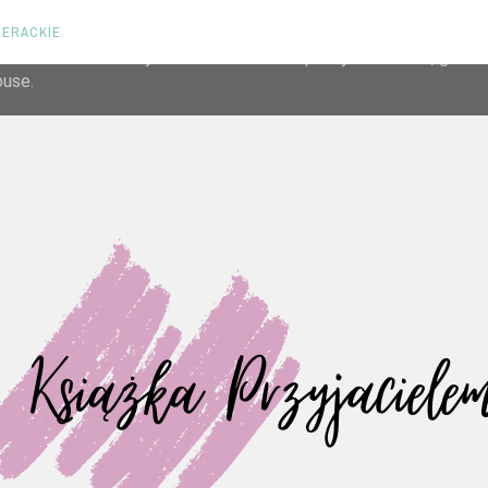
TERACKIE
liver its services and to analyze traffic. Your IP address and us
rmance and security metrics to ensure quality of service, gene
buse.