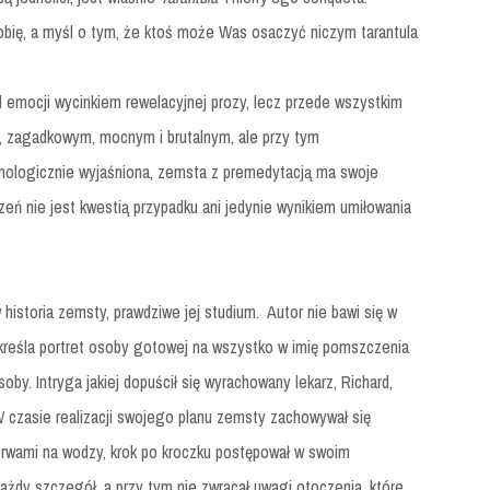
ofobię, a myśl o tym, że ktoś może Was osaczyć niczym tarantula
d emocji wycinkiem rewelacyjnej prozy, lecz przede wszystkim
, zagadkowym, mocnym i brutalnym, ale przy tym
chologicznie wyjaśniona, zemsta z premedytacją ma swoje
rzeń nie jest kwestią przypadku ani jedynie wynikiem umiłowania
 historia zemsty, prawdziwe jej studium. Autor nie bawi się w
kreśla portret osoby gotowej na wszystko w imię pomszczenia
soby. Intryga jakiej dopuścił się wyrachowany lekarz, Richard,
 czasie realizacji swojego planu zemsty zachowywał się
erwami na wodzy, krok po kroczku postępował w swoim
ażdy szczegół, a przy tym nie zwracał uwagi otoczenia, które