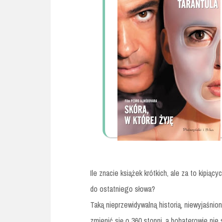
Ile znacie książek krótkich, ale za to kipią
do ostatniego słowa?
Taką nieprzewidywalną historią, niewyjaśni
zmienić się o 360 stopni, a bohaterowie nie s