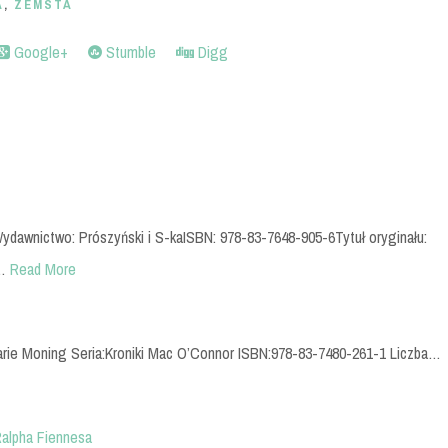
A
,
ZEMSTA
Google+
Stumble
Digg
Wydawnictwo: Prószyński i S-kaISBN: 978-83-7648-905-6Tytuł oryginału:
…
Read More
Marie Moning Seria:Kroniki Mac O’Connor ISBN:978-83-7480-261-1 Liczba…
 Ralpha Fiennesa