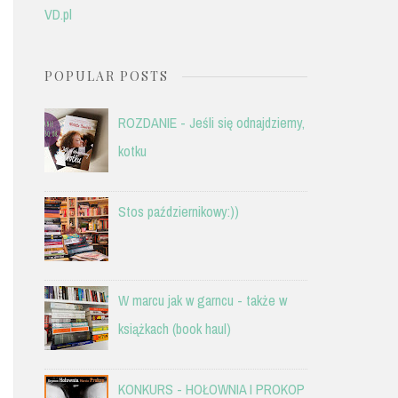
VD.pl
POPULAR POSTS
ROZDANIE - Jeśli się odnajdziemy,
kotku
Stos październikowy:))
W marcu jak w garncu - także w
książkach (book haul)
KONKURS - HOŁOWNIA I PROKOP