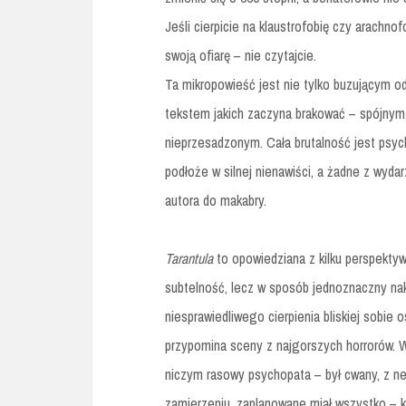
Jeśli cierpicie na klaustrofobię czy arachn
swoją ofiarę – nie czytajcie.
Ta mikropowieść jest nie tylko buzującym o
tekstem jakich zaczyna brakować – spójnym
nieprzesadzonym. Cała brutalność jest psy
podłoże w silnej nienawiści, a żadne z wyda
autora do makabry.
Tarantula
to opowiedziana z kilku perspektyw
subtelność, lecz w sposób jednoznaczny na
niesprawiedliwego cierpienia bliskiej sobie o
przypomina sceny z najgorszych horrorów. W
niczym rasowy psychopata – był cwany, z n
zamierzeniu, zaplanowane miał wszystko – k