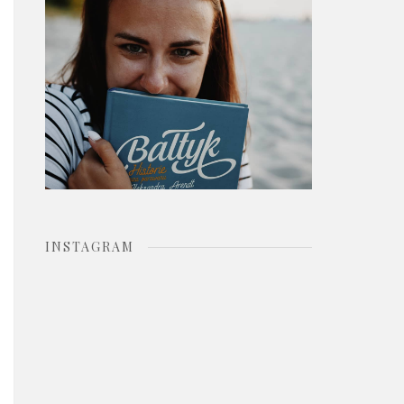
o
r
:
INSTAGRAM