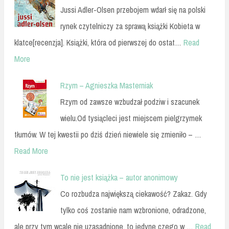
Jussi Adler-Olsen przebojem wdarł się na polski
rynek czytelniczy za sprawą książki Kobieta w
klatce[recenzja]. Książki, która od pierwszej do ostat…
Read
More
Rzym – Agnieszka Masterniak
Rzym od zawsze wzbudzał podziw i szacunek
wielu.Od tysiącleci jest miejscem pielgrzymek
tłumów. W tej kwestii po dziś dzień niewiele się zmieniło – …
Read More
To nie jest książka – autor anonimowy
Co rozbudza największą ciekawość? Zakaz. Gdy
tylko coś zostanie nam wzbronione, odradzone,
ale przy tym wcale nie uzasadnione, to jedyne czego w …
Read