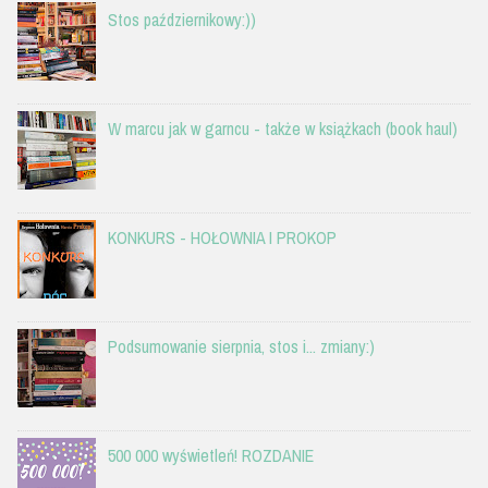
Stos październikowy:))
W marcu jak w garncu - także w książkach (book haul)
KONKURS - HOŁOWNIA I PROKOP
Podsumowanie sierpnia, stos i... zmiany:)
500 000 wyświetleń! ROZDANIE