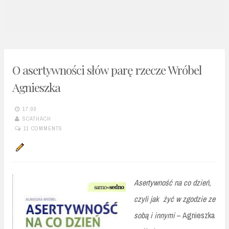
n
t
O asertywności słów parę rzecze Wróbel
Agnieszka
17:00
SCATHACH
11 COMMENTS
Asertywność na co dzień,
czyli jak żyć w zgodzie ze
sobą i innymi
– Agnieszka