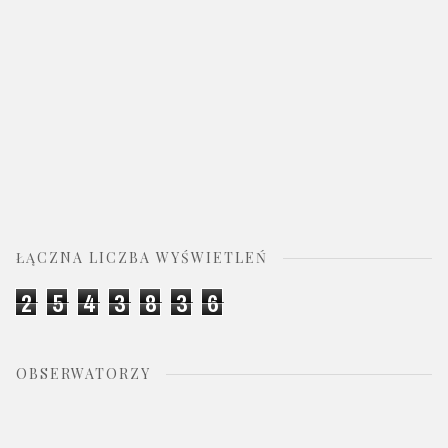
ŁĄCZNA LICZBA WYŚWIETLEŃ
2
5
4
3
8
3
6
OBSERWATORZY