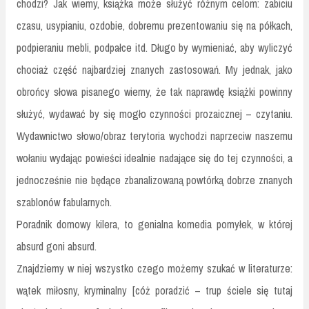
chodzi? Jak wiemy, książka może służyć różnym celom: zabiciu
czasu, usypianiu, ozdobie, dobremu prezentowaniu się na półkach,
podpieraniu mebli, podpałce itd. Długo by wymieniać, aby wyliczyć
chociaż część najbardziej znanych zastosowań. My jednak, jako
obrońcy słowa pisanego wiemy, że tak naprawdę książki powinny
służyć, wydawać by się mogło czynności prozaicznej – czytaniu.
Wydawnictwo słowo/obraz terytoria wychodzi naprzeciw naszemu
wołaniu wydając powieści idealnie nadające się do tej czynności, a
jednocześnie nie będące zbanalizowaną powtórką dobrze znanych
szablonów fabularnych.
Poradnik domowy kilera, to genialna komedia pomyłek, w której
absurd goni absurd.
Znajdziemy w niej wszystko czego możemy szukać w literaturze:
wątek miłosny, kryminalny [cóż poradzić – trup ściele się tutaj