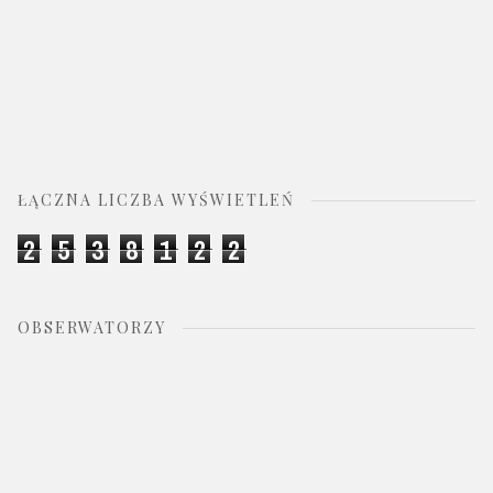
ŁĄCZNA LICZBA WYŚWIETLEŃ
2
5
3
8
1
2
2
OBSERWATORZY