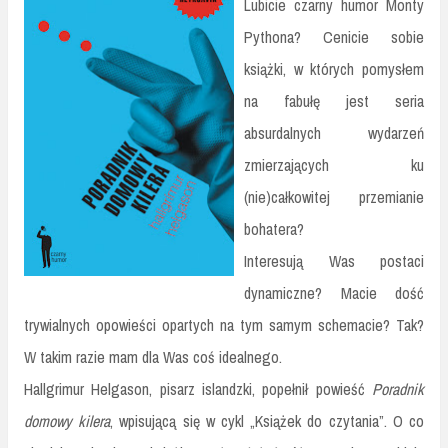
Lubicie czarny humor Monty
Pythona? Cenicie sobie
książki, w których pomysłem
na fabułę jest seria
absurdalnych wydarzeń
zmierzających ku
(nie)całkowitej przemianie
bohatera?
Interesują Was postaci
dynamiczne? Macie dość
trywialnych opowieści opartych na tym samym schemacie? Tak?
W takim razie mam dla Was coś idealnego.
Hallgrimur Helgason, pisarz islandzki, popełnił powieść
Poradnik
domowy kilera
, wpisującą się w cykl „Książek do czytania”. O co