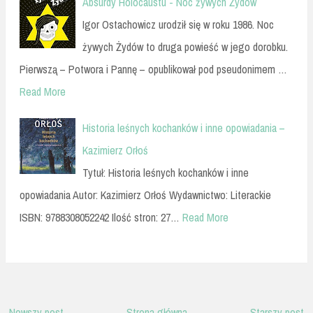
Absurdy Holocaustu - Noc żywych Żydów
Igor Ostachowicz urodził się w roku 1986. Noc
żywych Żydów to druga powieść w jego dorobku.
Pierwszą – Potwora i Pannę – opublikował pod pseudonimem …
Read More
Historia leśnych kochanków i inne opowiadania –
Kazimierz Orłoś
Tytuł: Historia leśnych kochanków i inne
opowiadania Autor: Kazimierz Orłoś Wydawnictwo: Literackie
ISBN: 9788308052242 Ilość stron: 27…
Read More
Nowszy post
Strona główna
Starszy post