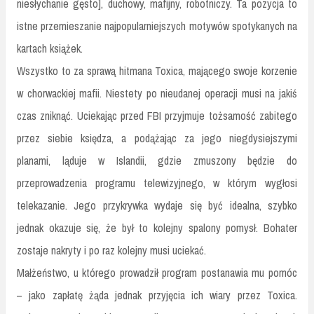
niesłychanie gęsto], duchowy, mafijny, robotniczy. Ta pozycja to
istne przemieszanie najpopularniejszych motywów spotykanych na
kartach książek.
Wszystko to za sprawą hitmana Toxica, mającego swoje korzenie
w chorwackiej mafii. Niestety po nieudanej operacji musi na jakiś
czas zniknąć. Uciekając przed FBI przyjmuje tożsamość zabitego
przez siebie księdza, a podążając za jego niegdysiejszymi
planami, ląduje w Islandii, gdzie zmuszony będzie do
przeprowadzenia programu telewizyjnego, w którym wygłosi
telekazanie. Jego przykrywka wydaje się być idealna, szybko
jednak okazuje się, że był to kolejny spalony pomysł. Bohater
zostaje nakryty i po raz kolejny musi uciekać.
Małżeństwo, u którego prowadził program postanawia mu pomóc
– jako zapłatę żąda jednak przyjęcia ich wiary przez Toxica.