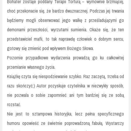
Bohater zostaje poddany Terapii Torturą – wymownie brzmiącej,
choć przekonacie się, że bardzo dwuznacznej. Podczas jej trwania
będziemy mogli obserwować jego walkę z prześladującymi go
demonami przeszłości, wyrzutami sumienia. Okaże się, że ten
przedstawiciel mafii, to tak naprawdę człowiek o dobrym sercu,
gotowy się zmienić pod wpływem Bożego Słowa.
Pozornie przypadkowe wydarzenia prowadzą go ku całkowitej
przemianie własnego życia.
Książkę czyta się niespodziewanie szybko. Raz zaczętą, trzeba od
razu skończyć;) Autor pozyskuje czytelnika w niezwykły sposób,
nie pozwala o sobie zapomnieć ani tym bardziej się ze sobą
rozstać.
Nie jest to sztampowa historyjka, lecz pełna specyficznego
humoru opowieść ze świetnie poprowadzoną fabułą. Wystarczy