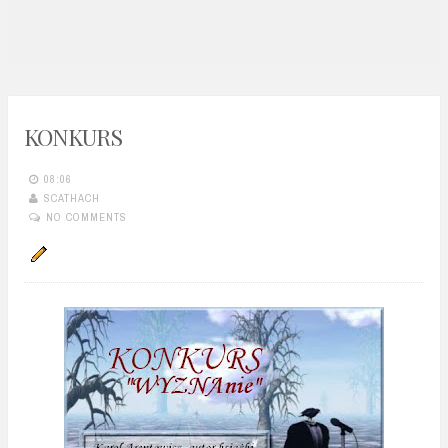
n
t
KONKURS
08:06
SCATHACH
NO COMMENTS