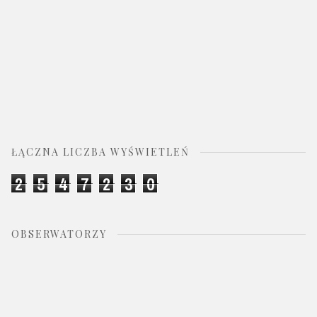
ŁĄCZNA LICZBA WYŚWIETLEŃ
2
5
4
7
2
3
0
OBSERWATORZY