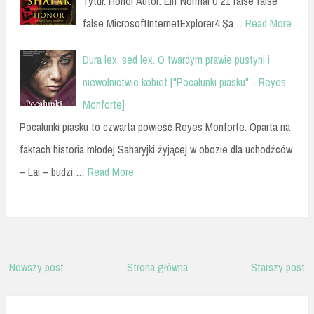
Tytuł: Honor Autor: Elif Normal 0 21 false false
false MicrosoftInternetExplorer4 Şa…
Read More
Dura lex, sed lex. O twardym prawie pustyni i
niewolnictwie kobiet ["Pocałunki piasku" - Reyes
Monforte]
Pocałunki piasku to czwarta powieść Reyes Monforte. Oparta na
faktach historia młodej Saharyjki żyjącej w obozie dla uchodźców
– Lai – budzi …
Read More
Nowszy post
Strona główna
Starszy post