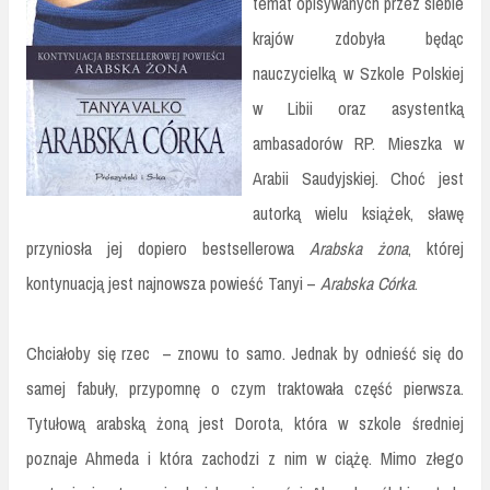
temat opisywanych przez siebie
krajów zdobyła będąc
nauczycielką w Szkole Polskiej
w Libii oraz asystentką
ambasadorów RP. Mieszka w
Arabii Saudyjskiej. Choć jest
autorką wielu książek, sławę
przyniosła jej dopiero bestsellerowa
Arabska żona
, której
kontynuacją jest najnowsza powieść Tanyi –
Arabska Córka
.
Chciałoby się rzec – znowu to samo. Jednak by odnieść się do
samej fabuły, przypomnę o czym traktowała część pierwsza.
Tytułową arabską żoną jest Dorota, która w szkole średniej
poznaje Ahmeda i która zachodzi z nim w ciążę. Mimo złego