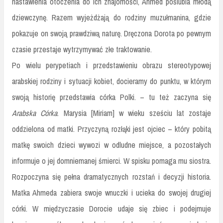
nastawienia otoczenia do ich znajomości, Ahmed poślubia młodą
dziewczynę. Razem wyjeżdżają do rodziny muzułmanina, gdzie
pokazuje on swoją prawdziwą naturę. Dręczona Dorota po pewnym
czasie przestaje wytrzymywać złe traktowanie.
Po wielu perypetiach i przedstawieniu obrazu stereotypowej
arabskiej rodziny i sytuacji kobiet, docieramy do punktu, w którym
swoją historię przedstawia córka Polki. – tu też zaczyna się
Arabska Córka
. Marysia [Miriam] w wieku sześciu lat zostaje
oddzielona od matki. Przyczyną rozłąki jest ojciec – który pobitą
matkę swoich dzieci wywozi w odludne miejsce, a pozostałych
informuje o jej domniemanej śmierci. W spisku pomaga mu siostra.
Rozpoczyna się pełna dramatycznych rozstań i decyzji historia.
Matka Ahmeda zabiera swoje wnuczki i ucieka do swojej drugiej
córki. W międzyczasie Dorocie udaje się zbiec i podejmuje