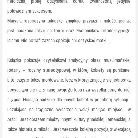
heroiczną próbę odzyskania córek, zwieńczoną jedynie
połowicznym sukcesem.
Marysia rozpoczyna tułaczkę, znajduje przyjaźń i miłość, jednak
jest narażona także na terror oraz zwolenników ortodoksyjnego
islamu. Nie potrafi zaznać spokoju ani odzyskać matki…
Ksiązka pokazuje czytelnikowi tradycyjny obraz muzułmańskiej
rodziny – rodziny stereotypowej, w której kobiety są poniżane,
bite, często także mordowane, lecz w której znajduje się jednostka
decydująca się na zmianę swojego losu i za wszelką cenę do niej
dążąca. Niosąca nadzieję dla innych kobiet w podobnej sytuacji i
uczulająca na tragiczne wydarzenia wciąż mające miejsce w
Arabii. Jest obrazem między innymi kultury ghańskiej, jemeńskiej, a
także historią o miłości. Jest wreszcie kolejną pozycją otwierającą