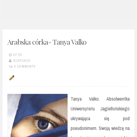
n
t
Arabska córka- Tanya Valko
07:20
SCATHACH
4 COMMENTS
Tanya Valko. Absolwentka
Uniwersytetu Jagiellońskiego
ukrywająca się pod
pseudonimem. Swoją wiedzę na