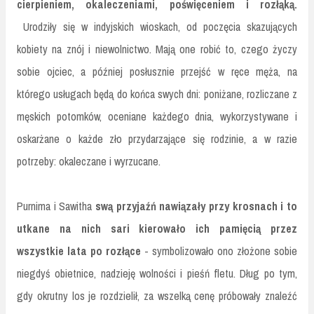
cierpieniem, okaleczeniami, poświęceniem i rozłąką.
Urodziły się w indyjskich wioskach, od poczęcia skazujących
kobiety na znój i niewolnictwo. Mają one robić to, czego życzy
sobie ojciec, a później posłusznie przejść w ręce męża, na
którego usługach będą do końca swych dni: poniżane, rozliczane z
męskich potomków, oceniane każdego dnia, wykorzystywane i
oskarżane o każde zło przydarzające się rodzinie, a w razie
potrzeby: okaleczane i wyrzucane.
Purnima i Sawitha
swą przyjaźń nawiązały przy krosnach i to
utkane na nich sari kierowało ich pamięcią przez
wszystkie lata po rozłące
- symbolizowało ono złożone sobie
niegdyś obietnice, nadzieję wolności i pieśń fletu. Dług po tym,
gdy okrutny los je rozdzielił, za wszelką cenę próbowały znaleźć