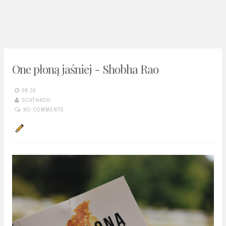
n
t
One płoną jaśniej - Shobha Rao
08:30
SCATHACH
NO COMMENTS