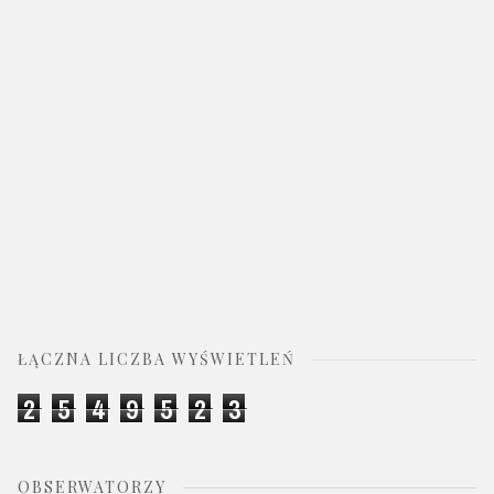
ŁĄCZNA LICZBA WYŚWIETLEŃ
2
5
4
9
5
2
3
OBSERWATORZY