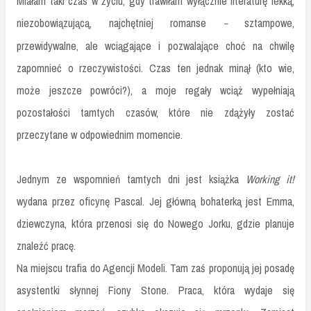
Miałam taki czas w życiu, gdy trawiłam wyłącznie literaturę lekką,
niezobowiązującą, najchętniej romanse
sztampowe,
–
przewidywalne, ale wciągające i pozwalające choć na chwilę
zapomnieć o rzeczywistości. Czas ten jednak minął (kto wie,
może jeszcze powróci?), a moje regały wciąż wypełniają
pozostałości tamtych czasów, które nie zdążyły zostać
przeczytane w odpowiednim momencie.
Jednym ze wspomnień tamtych dni jest książka
Working it!
wydana przez oficynę Pascal. Jej główną bohaterką jest Emma,
dziewczyna, która przenosi się do Nowego Jorku, gdzie planuje
znaleźć pracę.
Na miejscu trafia do Agencji Modeli. Tam zaś proponują jej posadę
asystentki słynnej Fiony Stone. Praca, która wydaje się