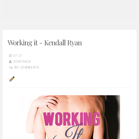
n
t
Working it - Kendall Ryan
07:17
SCATHACH
NO COMMENTS