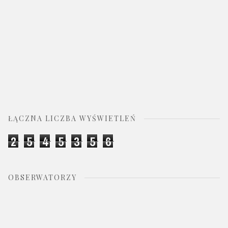
ŁĄCZNA LICZBA WYŚWIETLEŃ
2
5
4
5
3
5
6
OBSERWATORZY