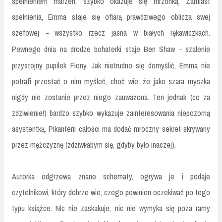
spełnieniem marzeń, szybko okazuje się mrzonką. Zamiast
spełnienia, Emma staje się ofiarą prawdziwego oblicza swej
szefowej
wszystko rzecz jasna w białych rękawiczkach.
–
Pewnego dnia na drodze bohaterki staje Ben Shaw
szalenie
–
przystojny pupilek Fiony. Jak nietrudno się domyślić, Emma nie
potrafi przestać o nim myśleć, choć wie, że jako szara myszka
nigdy nie zostanie przez niego zauważona. Ten jednak (co za
zdziwienie!) bardzo szybko wykazuje zainteresowania niepozorną
asystentką. Pikanterii całości ma dodać mroczny sekret skrywany
przez mężczyznę (zdziwiłabym się, gdyby było inaczej).
Autorka odgrzewa znane schematy, ogrywa je i podaje
czytelnikowi, który dobrze wie, czego powinien oczekiwać po tego
typu książce. Nic nie zaskakuje, nic nie wymyka się poza ramy