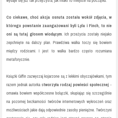
wydaje się już tak przejrzysta, jak miało to miejsce na początku.
Co ciekawe, choć akcja osnuta została wokół zdjęcia, w
którego powstanie zaangażowani byli Lyla i Finch, to nie
oni są tutaj głosem wiodącym
. Ich przeżycia zostały niejako
zepchnięte na dalszy plan. Prawdziwa walka toczy się bowiem
między rodzicami. I jest to walka bardzo często rozumiana
metaforycznie.
Ksiązki Giffin zazwyczaj kojarzone są z lekkimi obyczajówkami, tym
razem jednak autorka s
tworzyła rodzaj powieści społecznej
-
omawia bowiem współczesne bolączki, skupiając się szczególnie
na pozornej bezkarności twórców internetowych wykroczeń oraz
możliwościach jakie dają odpowiednie zasoby pieniężne. Twórczyni