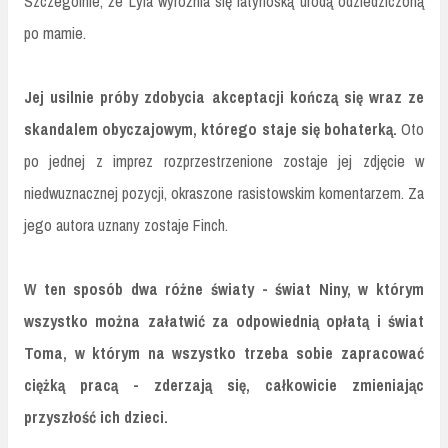
Szczególnie, że Lyla wyróżnia się latynoską urodą odziedziczoną
po mamie.
Jej usilnie próby zdobycia akceptacji kończą się wraz ze
skandalem obyczajowym, którego staje się bohaterką.
Oto
po jednej z imprez rozprzestrzenione zostaje jej zdjęcie w
niedwuznacznej pozycji, okraszone rasistowskim komentarzem. Za
jego autora uznany zostaje Finch.
W ten sposób dwa różne światy - świat Niny, w którym
wszystko można załatwić za odpowiednią opłatą i świat
Toma, w którym na wszystko trzeba sobie zapracować
ciężką pracą - zderzają się, całkowicie zmieniając
przyszłość ich dzieci.