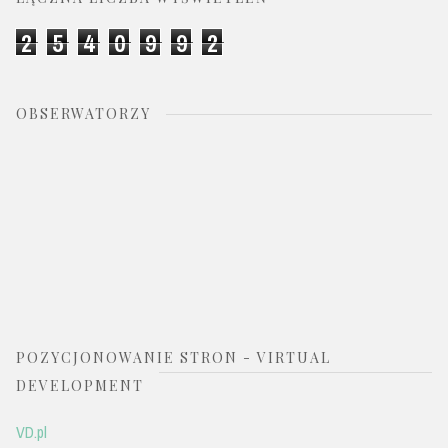
2
5
4
0
9
9
2
OBSERWATORZY
POZYCJONOWANIE STRON - VIRTUAL
DEVELOPMENT
VD.pl