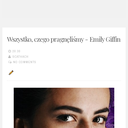
n
t
Wszystko, czego pragnęliśmy - Emily Giffin
20:30
SCATHACH
NO COMMENTS