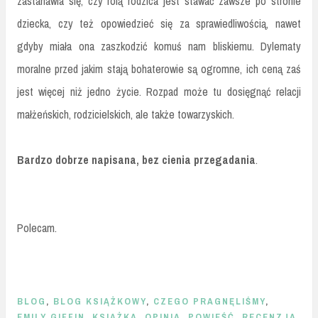
zastanawia się, czy rolą rodzica jest stawać zawsze po stronie
dziecka, czy też opowiedzieć się za sprawiedliwością, nawet
gdyby miała ona zaszkodzić komuś nam bliskiemu. Dylematy
moralne przed jakim stają bohaterowie są ogromne, ich ceną zaś
jest więcej niż jedno życie. Rozpad może tu dosięgnąć relacji
małżeńskich, rodzicielskich, ale także towarzyskich.
Bardzo dobrze napisana, bez cienia przegadania
.
Polecam.
BLOG
,
BLOG KSIĄŻKOWY
,
CZEGO PRAGNĘLIŚMY
,
EMILY GIFFIN
,
KSIĄŻKA
,
OPINIA
,
POWIEŚĆ
,
RECENZJA
,