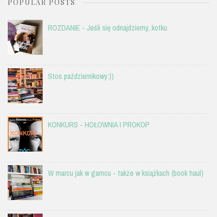
POPULAR POSTS
ROZDANIE - Jeśli się odnajdziemy, kotku
Stos październikowy:))
KONKURS - HOŁOWNIA I PROKOP
W marcu jak w garncu - także w książkach (book haul)