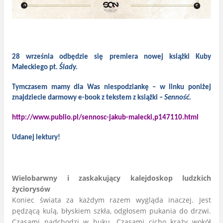
28 września odbędzie się premiera nowej książki Kuby
Małeckiego pt.
Ślady.
Tymczasem mamy dla Was niespodziankę – w linku poniżej
znajdziecie darmowy e-book z tekstem z książki –
Senność.
http://www.publio.pl/sennosc-jakub-malecki,p147110.html
Udanej lektury!
Wielobarwny i zaskakujący kalejdoskop ludzkich
życiorysów
Koniec świata za każdym razem wygląda inaczej. Jest
pędzącą kulą, błyskiem szkła, odgłosem pukania do drzwi.
Czasami nadchodzi w huku. Czasami cicho krąży wokół