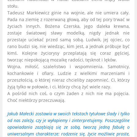
stołu.
Tadeusz Markiewicz ginie na wojnie, ale nie umiera cały.
Pada na ziemię z rozerwaną głową, aby od tej pory trwać w
życiach innych. Bożena Czerska, jego daleka krewna,
zostaje światowej sławy modelką, nigdy jednak nie
przestaje uciekać przed samą sobą. Ludwik, jej ojciec, co
rano budzi się, nie wiedząc, kim jest, a jednak próbuje być
kimś. Kolejne życiorysy przeplatają się coraz gęściej,
tworząc niepokojącą mozaikę radości, tęsknot i lęków.
Wojna, miłość, szaleństwo i wspomnienia. Samotnicy,
kochankowie i ofiary. Ludzie z wielkimi marzeniami i
przeszłością, o której nieraz chcieliby zapomnieć. Ci, którzy
żyją tylko w połowie, i ci, którzy chcą żyć wiele razy.
A pośród nich coś, o czym żaden z nich nie ma pojęcia.
Choć niektórzy przeczuwają.
Jakub Małecki zostawia w swoich tekstach tytułowe ślady i tylko
od nas zależy, czy je wyłapiemy i zinterpretujemy. Poszczególne
opowiadania zazębiają się ze sobą, tworzą jedną fabułę o
uniwersalnym charakterze: rodzenie się, życie możliwie proste,