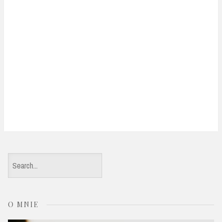
S
e
a
O MNIE
r