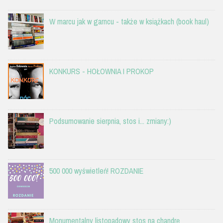
W marcu jak w garncu - także w książkach (book haul)
KONKURS - HOŁOWNIA I PROKOP
Podsumowanie sierpnia, stos i... zmiany:)
500 000 wyświetleń! ROZDANIE
Monumentalny listopadowy stos na chandrę