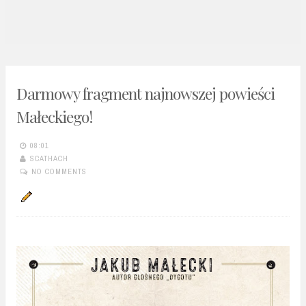
n
t
Darmowy fragment najnowszej powieści
Małeckiego!
08:01
SCATHACH
NO COMMENTS