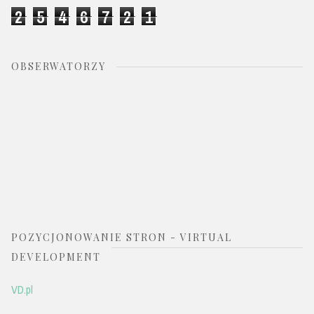
2
5
4
6
7
2
1
OBSERWATORZY
POZYCJONOWANIE STRON - VIRTUAL
DEVELOPMENT
VD.pl