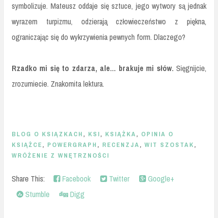
symbolizuje. Mateusz oddaje się sztuce, jego wytwory są jednak
wyrazem turpizmu, odzierają człowieczeństwo z piękna,
ograniczając się do wykrzywienia pewnych form. Dlaczego?
Rzadko mi się to zdarza, ale… brakuje mi słów.
Sięgnijcie,
zrozumiecie. Znakomita lektura.
BLOG O KSIĄZKACH
,
KSI
,
KSIĄŻKA
,
OPINIA O
KSIĄŻCE
,
POWERGRAPH
,
RECENZJA
,
WIT SZOSTAK
,
WRÓŻENIE Z WNĘTRZNOŚCI
Share This:
Facebook
Twitter
Google+
Stumble
Digg