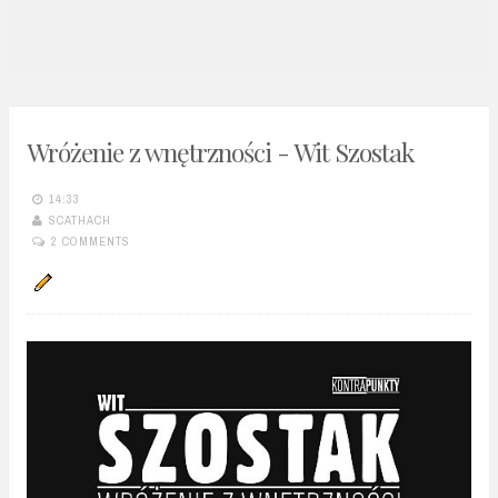
n
t
Wróżenie z wnętrzności - Wit Szostak
14:33
SCATHACH
2 COMMENTS