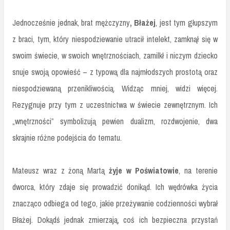
Jednocześnie jednak, brat mężczyzny
, Błażej
, jest tym głupszym
z braci, tym, który niespodziewanie utracił intelekt, zamknął się w
swoim świecie, w swoich wnętrznościach, zamilkł i niczym dziecko
snuje swoją opowieść – z typową dla najmłodszych prostotą oraz
niespodziewaną przenikliwością. Widząc mniej, widzi więcej.
Rezygnuje przy tym z uczestnictwa w świecie zewnętrznym. Ich
„wnętrzności” symbolizują pewien dualizm, rozdwojenie, dwa
skrajnie różne podejścia do tematu.
Mateusz wraz z żoną Martą
żyje w Poświatowie
, na terenie
dworca, który zdaje się prowadzić donikąd. Ich wędrówka życia
znacząco odbiega od tego, jakie przeżywanie codzienności wybrał
Błażej. Dokądś jednak zmierzają, coś ich bezpieczna przystań