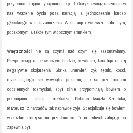
przyjemna i kojąca bynajmniej nie jest. Oniryzm wciąż utrzymuje w
nas wrażenie bycia poza narracją, a jednocześnie bardzo
głębokiego w niej zanurzenia. W narracji i we wszechobecnym,
podskórnym, a także tym widocznym smutkiem.
Wnętrzności
nie są czymś nad czym się zastanawiamy.
Przypominają o człowieczym brudzie, brzydocie, konotują raczej
negatywne skojarzenia. Siatka unerwień, żył, tętnic, kości,
rozkładającego się wewnątrz pokarmu, nie są przedmiotami
codziennych rozmyślań, zbyt silnie przypominają bowiem o
przemijaniu i dalej - rozkładzie. Bohater książki Szostaka,
Mateusz,
z narządów tak naprawdę żyje. Specjalizuje się bowiem
w rzeźbie, której są one przedmiotem. To co jednych zabija, jemu
zapewnia byt.