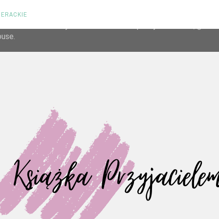
TERACKIE
liver its services and to analyze traffic. Your IP address and us
rmance and security metrics to ensure quality of service, gene
buse.