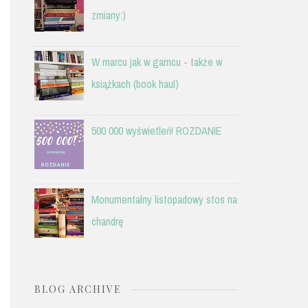
zmiany:)
W marcu jak w garncu - także w
książkach (book haul)
500 000 wyświetleń! ROZDANIE
Monumentalny listopadowy stos na
chandrę
BLOG ARCHIVE