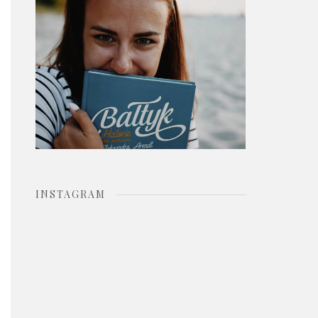
o
r
:
INSTAGRAM