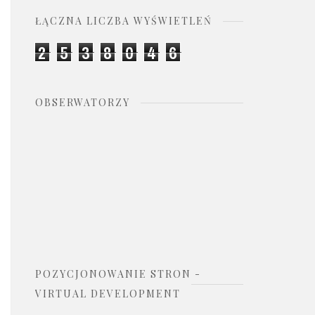
ŁĄCZNA LICZBA WYŚWIETLEŃ
2
5
3
8
0
4
6
OBSERWATORZY
POZYCJONOWANIE STRON -
VIRTUAL DEVELOPMENT