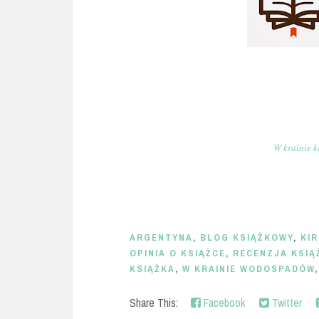
W krainie 
ARGENTYNA
,
BLOG KSIĄŻKOWY
,
KI
OPINIA O KSIĄŻCE
,
RECENZJA KSIĄ
KSIĄŻKA
,
W KRAINIE WODOSPADÓW
Share This:
Facebook
Twitter