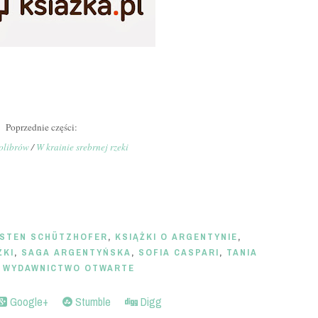
Poprzednie części:
kolibrów
/
W krainie srebrnej rzeki
RSTEN SCHÜTZHOFER
,
KSIĄŻKI O ARGENTYNIE
,
ŻKI
,
SAGA ARGENTYŃSKA
,
SOFIA CASPARI
,
TANIA
,
WYDAWNICTWO OTWARTE
Google+
Stumble
Digg