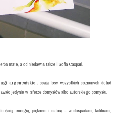
yerba mate, a od niedawna także i Sofia Caspari.
sagi argentyńskiej
,
spaja losy wszystkich poznanych dotąd
ostawało jedynie w sferze domysłów albo autorskiego pomysłu.
lnością, energią, pięknem i naturą – wodospadami, kolibrami,