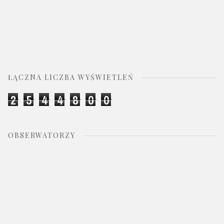
ŁĄCZNA LICZBA WYŚWIETLEŃ
2
5
4
4
8
0
0
OBSERWATORZY