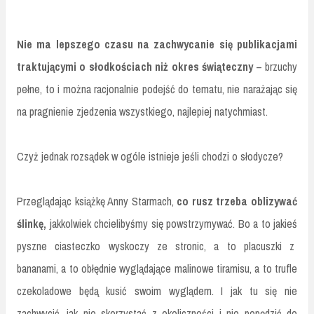
Nie ma lepszego czasu na zachwycanie się publikacjami
traktującymi o słodkościach niż okres świąteczny
– brzuchy
pełne, to i można racjonalnie podejść do tematu, nie narażając się
na pragnienie zjedzenia wszystkiego, najlepiej natychmiast.
Czyż jednak rozsądek w ogóle istnieje jeśli chodzi o słodycze?
Przeglądając książkę Anny Starmach,
co rusz trzeba oblizywać
ślinkę,
jakkolwiek chcielibyśmy się powstrzymywać. Bo a to jakieś
pyszne ciasteczko wyskoczy ze stronic, a to placuszki z
bananami, a to obłędnie wyglądające malinowe tiramisu, a to trufle
czekoladowe będą kusić swoim wyglądem. I jak tu się nie
zachwycić, jak nie skorzystać z okoliczności i nie popędzić do