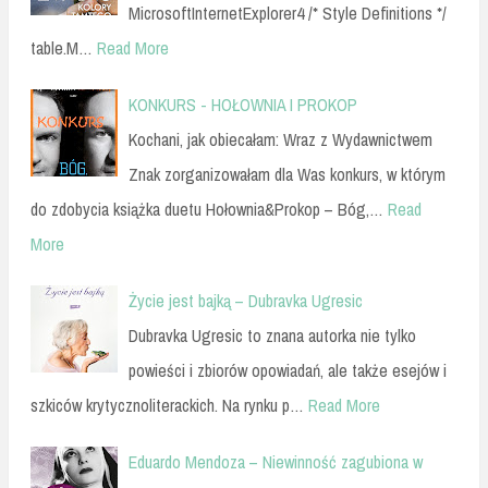
MicrosoftInternetExplorer4 /* Style Definitions */
table.M…
Read More
KONKURS - HOŁOWNIA I PROKOP
Kochani, jak obiecałam: Wraz z Wydawnictwem
Znak zorganizowałam dla Was konkurs, w którym
do zdobycia książka duetu Hołownia&Prokop – Bóg,…
Read
More
Życie jest bajką – Dubravka Ugresic
Dubravka Ugresic to znana autorka nie tylko
powieści i zbiorów opowiadań, ale także esejów i
szkiców krytycznoliterackich. Na rynku p…
Read More
Eduardo Mendoza – Niewinność zagubiona w