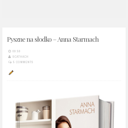
n
t
Pyszne na słodko – Anna Starmach
09:59
SCATHACH
5 COMMENTS