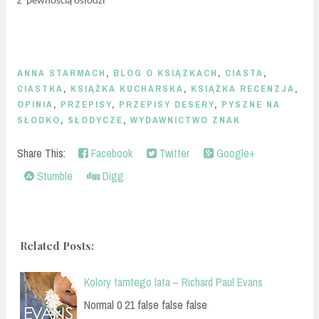
Z pewnością osłodzi
ANNA STARMACH
,
BLOG O KSIĄZKACH
,
CIASTA
,
CIASTKA
,
KSIĄŻKA KUCHARSKA
,
KSIĄŻKA RECENZJA
,
OPINIA
,
PRZEPISY
,
PRZEPISY DESERY
,
PYSZNE NA
SŁODKO
,
SŁODYCZE
,
WYDAWNICTWO ZNAK
Share This:
Facebook
Twitter
Google+
Stumble
Digg
Related Posts:
Kolory tamtego lata – Richard Paul Evans
Normal 0 21 false false false