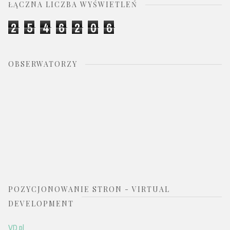
ŁĄCZNA LICZBA WYŚWIETLEŃ
2
5
4
6
2
0
6
OBSERWATORZY
POZYCJONOWANIE STRON - VIRTUAL
DEVELOPMENT
VD.pl