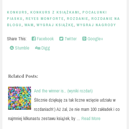
KONKURS
,
KONKURS Z KSIĄŻKAMI
,
POCAŁUNKI
PIASKU
,
REYES MONFORTE
,
ROZDANIE
,
ROZDANIE NA
BLOGU
,
WAM
,
WYGRAJ KSIĄŻKĘ
,
WYGRAJ NAGRODY
Share This:
Facebook
Twitter
Google+
Stumble
Digg
Related Posts:
And the winner is... (wyniki rozdań)
Ślicznie dziękuję za tak liczne wzięcie udziału w
rozdaniach!:) Aż żal, że nie mam 100 zakładek i co
najmniej kilkunastu zestawu książek, by …
Read More