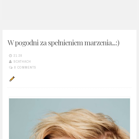
n
t
W pogodni za spełnieniem marzenia...:)
21:28
SCATHACH
8 COMMENTS