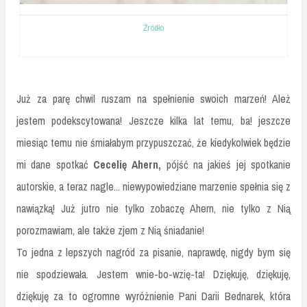
Źródło
Już za parę chwil ruszam na spełnienie swoich marzeń! Ależ
jestem podekscytowana! Jeszcze kilka lat temu, ba! jeszcze
miesiąc temu nie śmiałabym przypuszczać, że kiedykolwiek będzie
mi dane spotkać
Cecelię Ahern,
pójść na jakieś jej spotkanie
autorskie, a teraz nagle... niewypowiedziane marzenie spełnia się z
nawiązką! Już jutro nie tylko zobaczę Ahern, nie tylko z Nią
porozmawiam, ale także zjem z Nią śniadanie!
To jedna z lepszych nagród za pisanie, naprawdę, nigdy bym się
nie spodziewała. Jestem wnie-bo-wzię-ta! Dziękuję, dziękuję,
dziękuję za to ogromne wyróżnienie Pani Darii Bednarek, która