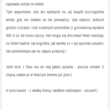
naprawdę uchyla mi nieba!
Tyle wspomnień, tyle łez wylanych na Jej książki (szczególnie
wtedy gdy nie miałam na nie pieniędzy), tyle radości, dobrych
godzin czytania i tyle szalonych pomysłów (z gotowością wydania
300 zł za
Na końcu tęczy
). Nie mogę się doczekać! Mam nadzieję,
że Ahern będzie tak pogodna, jak wynika to z jej sposobu pisania i
tak uśmiechnięta jak na zdjęciu powyżej:)
Jeśli ktoś z Was ma do niej jakieś pytania - piszcie śmiało! Z
chęcią zadam je w Waszym imieniu już jutro:)
A tymczasem - z wielką tremą i wielkimi nadziejami - ruszam!:)