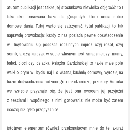
atutem publikacji jest także jej stosunkowo niewielka objętość: to I
taka skondensowana baza dla gospodyń, które cenią sobie
domowe dania. Tutaj warto się zatrzymać: tytuł publikacji to tak
naprawdę prowokacja: każdy z nas posiada pewne doświadczenie
w licytowaniu się podczas rodzinnych imprez czyj rosół, czyj
sernik, a czyj kurczak w sosie własnym jest smaczniejszy: mamy,
babci, cioci czy dziadka. Książka Gardzińskiej to takie małe pole
walki o prym w byciu naj i o własną kuchnię domową, wyrosłą na
bazie doświadczenia rodzinnego i młodzieńczej przekory. Autorka
we wstępie przyznaje się, że jest ona owocem jej przyjaźni
z teściami i wspólnego z nimi gotowania: nie może być zatem
inaczej niż tylko przepysznie!
Istotnym elementem również przekonującym mnie do tej akurat