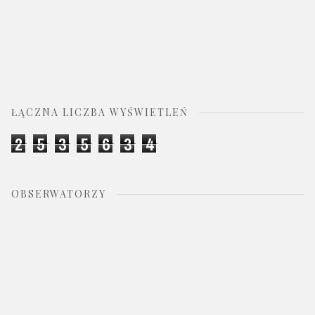
ŁĄCZNA LICZBA WYŚWIETLEŃ
2
5
3
5
6
3
4
OBSERWATORZY