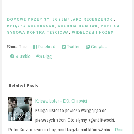
DOMOWE PRZEPISY
,
EGZEMPLARZ RECENZENCKI
,
KSIĄŻKA KUCHARSKA
,
KUCHNIA DOMOWA
,
PUBLICAT
,
SYNOWA KONTRA TEŚCIOWA
,
WIDELCEM I NOŻEM
Share This:
Facebook
Twitter
Google+
Stumble
Digg
Related Posts:
Księga luster - E.O. Chirovici
Księga luster to powieść wciągająca od
pierwszych stron. Oto słynny agent literacki,
Peter Katz, otrzymuje fragment książki, nad którą w&nbs…
Read