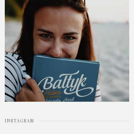
o
r
:
INSTAGRAM