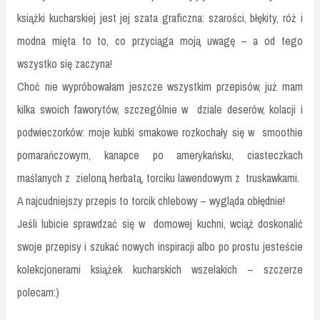
książki kucharskiej jest jej szata graficzna: szarości, błękity, róż i
modna mięta to to, co przyciąga moją uwagę – a od tego
wszystko się zaczyna!
Choć nie wypróbowałam jeszcze wszystkim przepisów, już mam
kilka swoich faworytów, szczególnie w dziale deserów, kolacji i
podwieczorków: moje kubki smakowe rozkochały się w smoothie
pomarańczowym, kanapce po amerykańsku, ciasteczkach
maślanych z zieloną herbatą, torciku lawendowym z truskawkami.
A najcudniejszy przepis to torcik chlebowy – wygląda obłędnie!
Jeśli lubicie sprawdzać się w domowej kuchni, wciąż doskonalić
swoje przepisy i szukać nowych inspiracji albo po prostu jesteście
kolekcjonerami książek kucharskich wszelakich – szczerze
polecam:)