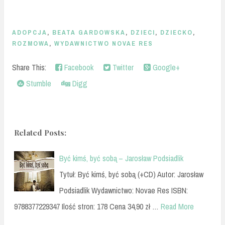
ADOPCJA
,
BEATA GARDOWSKA
,
DZIECI
,
DZIECKO
,
ROZMOWA
,
WYDAWNICTWO NOVAE RES
Share This:
Facebook
Twitter
Google+
Stumble
Digg
Related Posts:
Być kimś, być sobą – Jarosław Podsiadlik
Tytuł: Być kimś, być sobą (+CD) Autor: Jarosław
Podsiadlik Wydawnictwo: Novae Res ISBN:
9788377229347 Ilość stron: 178 Cena 34,90 zł …
Read More