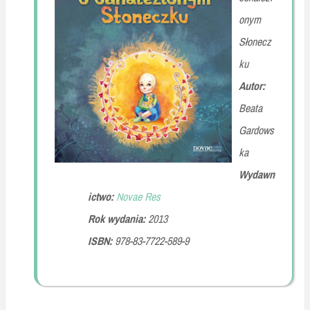
onym
Słonecz
ku
Autor:
Beata
Gardows
ka
Wydawn
ictwo:
Novae Res
Rok wydania:
2013
ISBN:
978-83-7722-589-9