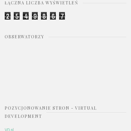
ŁĄCZNA LICZBA WYŚWIETLEŃ
2
5
4
9
8
6
7
OBSERWATORZY
POZYCJONOWANIE STRON - VIRTUAL
DEVELOPMENT
VD.pl