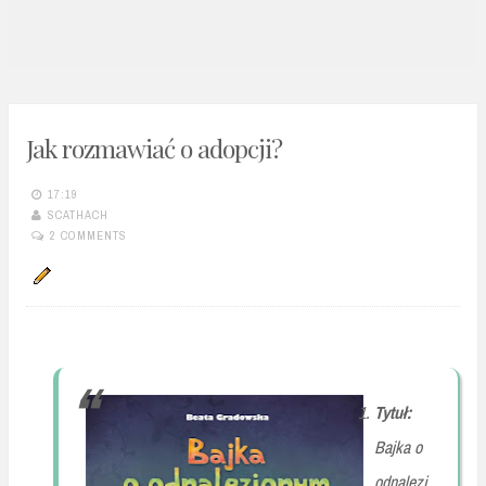
n
t
Jak rozmawiać o adopcji?
17:19
SCATHACH
2 COMMENTS
Tytuł:
Bajka o
odnalezi