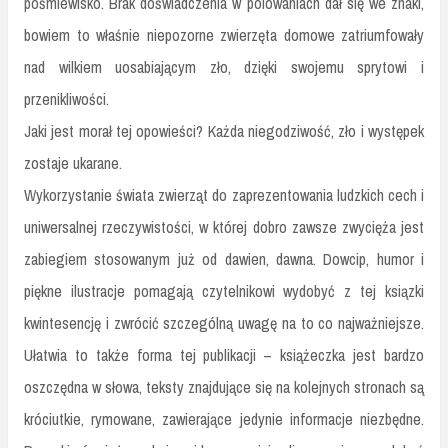
pośmiewisko. Brak doświadczenia w polowaniach dał się we znaki,
bowiem to właśnie niepozorne zwierzęta domowe zatriumfowały
nad wilkiem uosabiającym zło, dzięki swojemu sprytowi i
przenikliwości.
Jaki jest morał tej opowieści? Każda niegodziwość, zło i występek
zostaje ukarane.
Wykorzystanie świata zwierząt do zaprezentowania ludzkich cech i
uniwersalnej rzeczywistości, w której dobro zawsze zwycięża jest
zabiegiem stosowanym już od dawien, dawna. Dowcip, humor i
piękne ilustracje pomagają czytelnikowi wydobyć z tej ksiązki
kwintesencję i zwrócić szczególną uwagę na to co najważniejsze.
Ułatwia to także forma tej publikacji – książeczka jest bardzo
oszczędna w słowa, teksty znajdujące się na kolejnych stronach są
króciutkie, rymowane, zawierające jedynie informacje niezbędne.