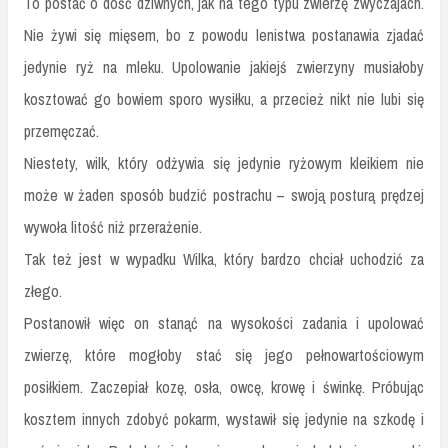
To postać o dość dziwnych, jak na tego typu zwierzę zwyczajach.
Nie żywi się mięsem, bo z powodu lenistwa postanawia zjadać
jedynie ryż na mleku. Upolowanie jakiejś zwierzyny musiałoby
kosztować go bowiem sporo wysiłku, a przecież nikt nie lubi się
przemęczać.
Niestety, wilk, który odżywia się jedynie ryżowym kleikiem nie
może w żaden sposób budzić postrachu – swoją posturą prędzej
wywoła litość niż przerażenie.
Tak też jest w wypadku Wilka, który bardzo chciał uchodzić za
złego.
Postanowił więc on stanąć na wysokości zadania i upolować
zwierzę, które mogłoby stać się jego pełnowartościowym
posiłkiem. Zaczepiał kozę, osła, owcę, krowę i świnkę. Próbując
kosztem innych zdobyć pokarm, wystawił się jedynie na szkodę i