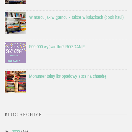
W marcu jak w garncu - także w książkach (book haul)
500 000 wyświetleń! ROZDANIE
Monumentalny listopadowy stos na chandrę
BLOG ARCHIVE
2022
(16)
►