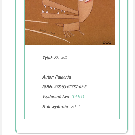
Tytuł
: Zły wilk
Autor
:
Patacr
ú
a
ISBN:
978-83-62737-07-9
Wydawnictwo
:
TAKO
Rok wydania
: 2011