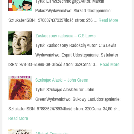
Tytuł: Elf wszechmogącyAutor: Marcin
PałaszWydawnictwo: SkrzatUdostępnienie:
SztukaterISBN: 9788374379397Ilość stron: 256 …
Read More
Zaskoczony radością – C.S.Lewis
Tytuł: Zaskoczony Radością Autor: C.S.Lewis
Wydawnictwo: Esprit Udostępnienie: Sztukater
ISBN: 978-83-61989-36-3Ilość stron: 352Cena: 3…
Read More
Szukając Alaski – John Green
Tytuł: Szukając AlaskiAutor: John
GreenWydawnictwo: Bukowy LasUdostępnienie:
SztukaterISBN: 9788362478934Ilość stron: 320Cena: 34,90 zł…
Read More
Alfabet Franciszka