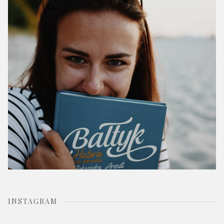
o
r
:
INSTAGRAM