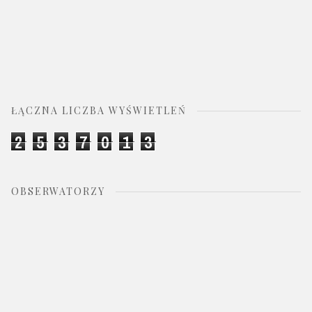
ŁĄCZNA LICZBA WYŚWIETLEŃ
2
5
3
7
0
1
3
OBSERWATORZY