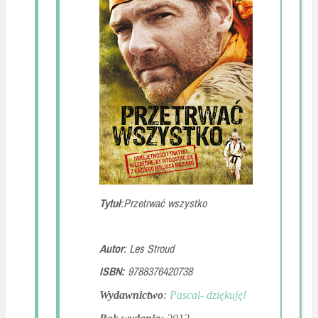
Tytuł
:Przetrwać wszystko
Autor
: Les Stroud
ISBN:
9788376420738
Wydawnictwo
:
Pascal- dziękuję!