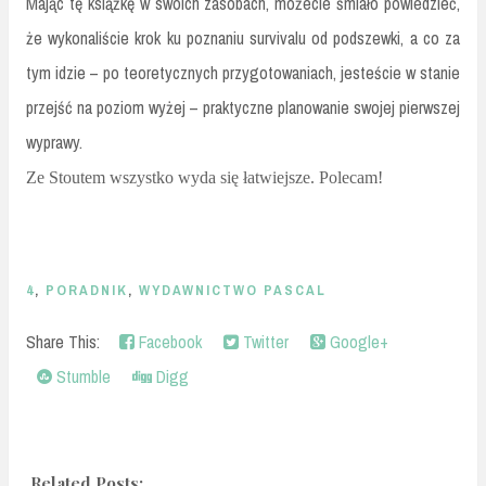
Mając tę książkę w swoich zasobach, możecie śmiało powiedzieć,
że wykonaliście krok ku poznaniu survivalu od podszewki, a co za
tym idzie – po teoretycznych przygotowaniach, jesteście w stanie
przejść na poziom wyżej – praktyczne planowanie swojej pierwszej
wyprawy.
Ze Stoutem wszystko wyda się łatwiejsze. Polecam!
4
,
PORADNIK
,
WYDAWNICTWO PASCAL
Share This:
Facebook
Twitter
Google+
Stumble
Digg
Related Posts: