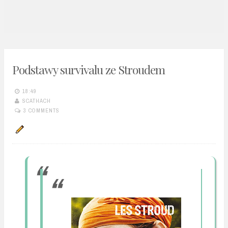
n
t
Podstawy survivalu ze Stroudem
18:49
SCATHACH
3 COMMENTS