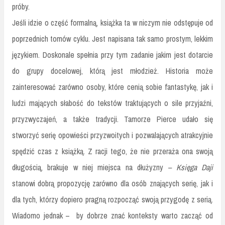
próby.
Jeśli idzie o część formalną, książka ta w niczym nie odstępuje od
poprzednich tomów cyklu. Jest napisana tak samo prostym, lekkim
językiem. Doskonale spełnia przy tym zadanie jakim jest dotarcie
do grupy docelowej, którą jest młodzież. Historia może
zainteresować zarówno osoby, które cenią sobie fantastykę, jak i
ludzi mających słabość do tekstów traktujących o sile przyjaźni,
przyzwyczajeń, a także tradycji. Tamorze Pierce udało się
stworzyć serię opowieści przyzwoitych i pozwalających atrakcyjnie
spędzić czas z książką. Z racji tego, że nie przeraża ona swoją
długością, brakuje w niej miejsca na dłużyzny
– Księga Daji
stanowi dobrą propozycję zarówno dla osób znających serię, jak i
dla tych, którzy dopiero pragną rozpocząć swoją przygodę z serią.
Wiadomo jednak –
by dobrze znać konteksty warto zacząć od