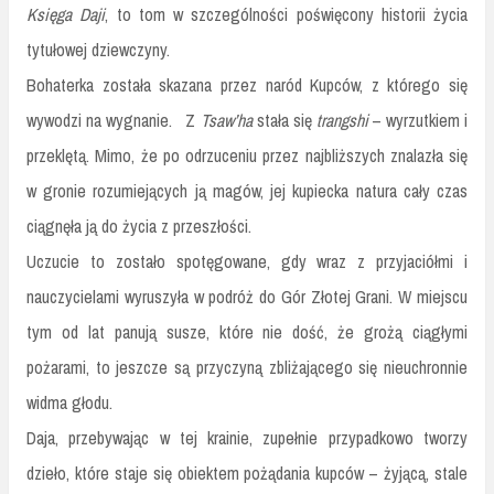
Księga Daji
, to tom w szczególności poświęcony historii życia
tytułowej dziewczyny.
Bohaterka została skazana przez naród Kupców, z którego się
wywodzi na wygnanie.
Z
Tsaw’ha
stała się
trangshi
– wyrzutkiem i
przeklętą. Mimo, że po odrzuceniu przez najbliższych znalazła się
w gronie rozumiejących ją magów, jej kupiecka natura cały czas
ciągnęła ją do życia z przeszłości.
Uczucie to zostało spotęgowane, gdy wraz z przyjaciółmi i
nauczycielami wyruszyła w podróż do Gór Złotej Grani. W miejscu
tym od lat panują susze, które nie dość, że grożą ciągłymi
pożarami, to jeszcze są przyczyną zbliżającego się nieuchronnie
widma głodu.
Daja, przebywając w tej krainie, zupełnie przypadkowo tworzy
dzieło, które staje się obiektem pożądania kupców – żyjącą, stale