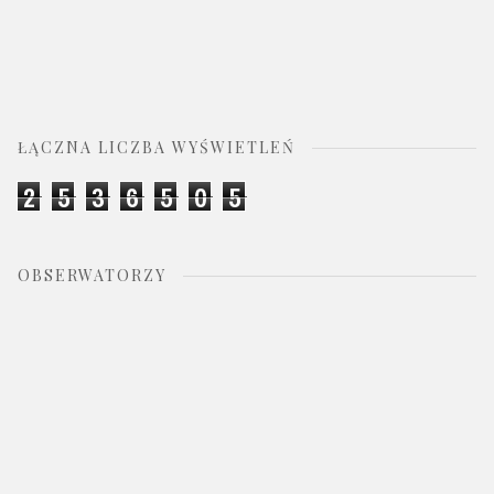
ŁĄCZNA LICZBA WYŚWIETLEŃ
2
5
3
6
5
0
5
OBSERWATORZY