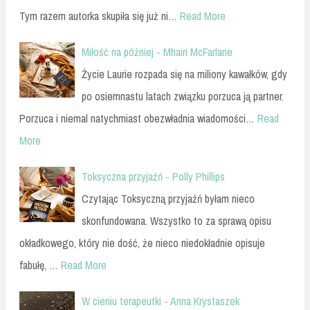
Tym razem autorka skupiła się już ni…
Read More
Miłość na później - Mhairi McFarlane
Życie Laurie rozpada się na miliony kawałków, gdy
po osiemnastu latach związku porzuca ją partner.
Porzuca i niemal natychmiast obezwładnia wiadomości…
Read
More
Toksyczna przyjaźń - Polly Phillips
Czytając Toksyczną przyjaźń byłam nieco
skonfundowana. Wszystko to za sprawą opisu
okładkowego, który nie dość, że nieco niedokładnie opisuje
fabułę, …
Read More
W cieniu terapeutki - Anna Krystaszek