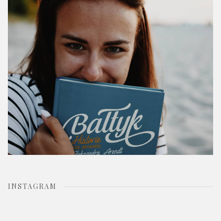
o
r
:
INSTAGRAM