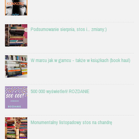
Podsumowanie sierpnia, stos i... zmiany:)
W marcu jak w garncu - także w książkach (book haul)
500 000 wyświetleń! ROZDANIE
Monumentalny listopadowy stos na chandrę