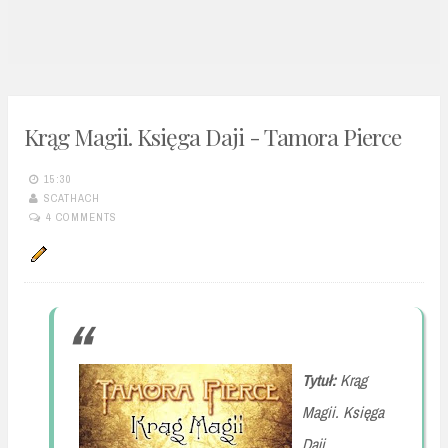
n
t
Krąg Magii. Księga Daji - Tamora Pierce
15:30
SCATHACH
4 COMMENTS
Tytuł:
Krąg
Magii. Księga
Daji