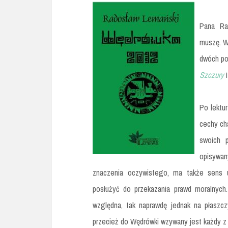
Pana Ra
muszę. W
dwóch pop
Szczury
Po lektu
cechy ch
swoich 
opisywan
znaczenia oczywistego, ma także sens u
posłużyć do przekazania prawd moralnych
względna, tak naprawdę jednak na płaszc
przecież do Wędrówki wzywany jest każdy 