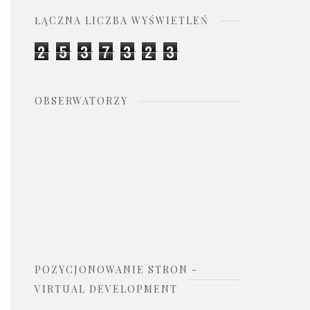
ŁĄCZNA LICZBA WYŚWIETLEŃ
2
5
3
7
3
2
3
OBSERWATORZY
POZYCJONOWANIE STRON -
VIRTUAL DEVELOPMENT