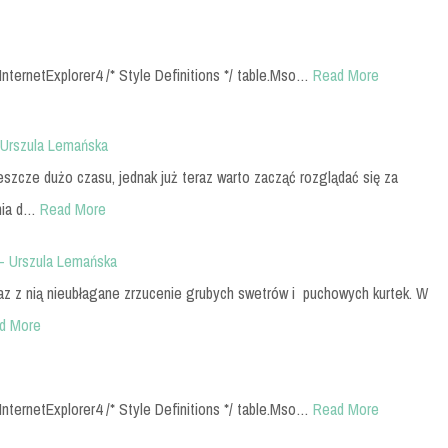
InternetExplorer4 /* Style Definitions */ table.Mso…
Read More
 Urszula Lemańska
szcze dużo czasu, jednak już teraz warto zacząć rozglądać się za
nia d…
Read More
 – Urszula Lemańska
wraz z nią nieubłagane zrzucenie grubych swetrów i puchowych kurtek. W
d More
InternetExplorer4 /* Style Definitions */ table.Mso…
Read More