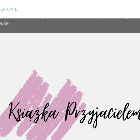
TERACKIE
liver its services and to analyze traffic. Your IP address and us
rmance and security metrics to ensure quality of service, gene
buse.