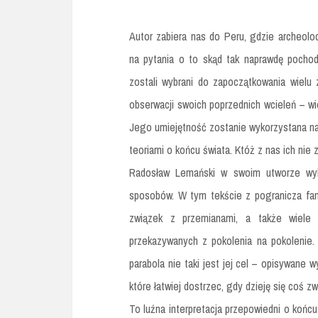
Autor zabiera nas do Peru, gdzie archeol
na pytania o to skąd tak naprawdę pochod
zostali wybrani do zapoczątkowania wielu
obserwacji swoich poprzednich wcieleń – wie
Jego umiejętność zostanie wykorzystana na
teoriami o końcu świata. Któż z nas ich nie 
Radosław Lemański w swoim utworze wyko
sposobów. W tym tekście z pogranicza fan
związek z przemianami, a także wiele m
przekazywanych z pokolenia na pokolenie. 
parabola nie taki jest jej cel – opisywane 
które łatwiej dostrzec, gdy dzieję się coś
To luźna interpretacja przepowiedni o końc