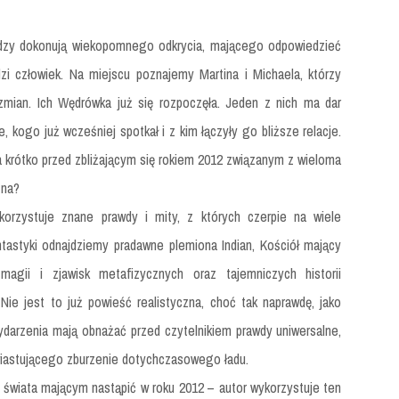
odzy dokonują wiekopomnego odkrycia, mającego odpowiedzieć
zi człowiek. Na miejscu poznajemy Martina i Michaela, którzy
 zmian. Ich Wędrówka już się rozpoczęła. Jeden z nich ma dar
, kogo już wcześniej spotkał i z kim łączyły go bliższe relacje.
 krótko przed zbliżającym się rokiem 2012 związanym z wieloma
zna?
rzystuje znane prawdy i mity, z których czerpie na wiele
tastyki odnajdziemy pradawne plemiona Indian, Kościół mający
agii i zjawisk metafizycznych oraz tajemniczych historii
Nie jest to już powieść realistyczna, choć tak naprawdę, jako
wydarzenia mają obnażać przed czytelnikiem prawdy uniwersalne,
 zwiastującego zburzenie dotychczasowego ładu.
u świata mającym nastąpić w roku 2012 – autor wykorzystuje ten