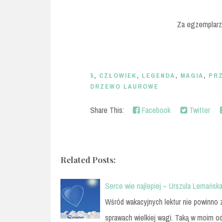
Za egzemplarz
5
,
CZŁOWIEK
,
LEGENDA
,
MAGIA
,
PR
DRZEWO LAUROWE
Share This:
Facebook
Twitter
Related Posts:
Serce wie najlepiej – Urszula Lemańsk
Wśród wakacyjnych lektur nie powinno z
sprawach wielkiej wagi. Taką w moim 