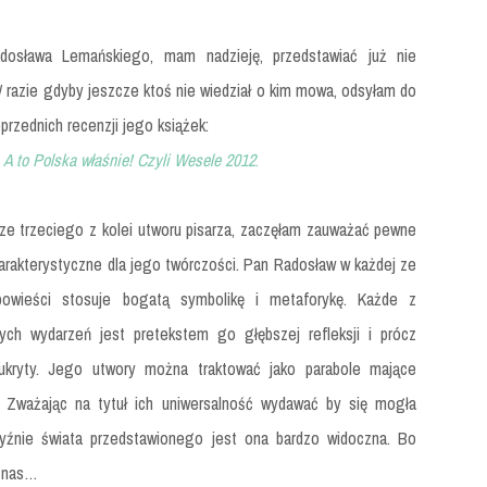
dosława Lemańskiego, mam nadzieję, przedstawiać już nie
 razie gdyby jeszcze ktoś nie wiedział o kim mowa, odsyłam do
rzednich recenzji jego książek:
i
A to Polska właśnie! Czyli Wesele 2012
.
rze trzeciego z kolei utworu pisarza, zaczęłam zauważać pewne
arakterystyczne dla jego twórczości. Pan Radosław w każdej ze
powieści stosuje bogatą symbolikę i metaforykę. Każde z
ych wydarzeń jest pretekstem go głębszej refleksji i prócz
kryty. Jego utwory można traktować jako parabole mające
. Zważając na tytuł ich uniwersalność wydawać by się mogła
zyźnie świata przedstawionego jest ona bardzo widoczna. Bo
z nas…