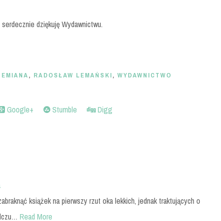
 serdecznie dziękuję Wydawnictwu.
ZEMIANA
,
RADOSŁAW LEMAŃSKI
,
WYDAWNICTWO
Google+
Stumble
Digg
a
abraknąć książek na pierwszy rzut oka lekkich, jednak traktujących o
odczu…
Read More