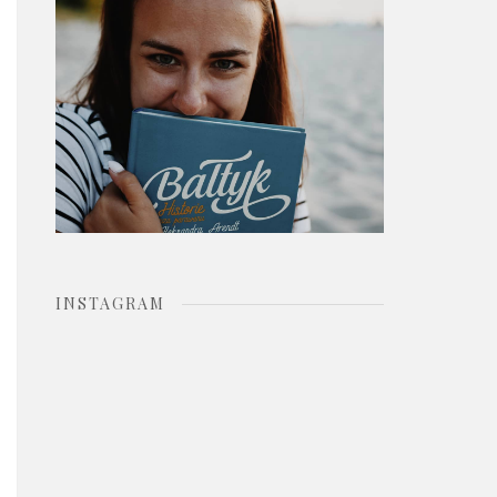
o
r
:
INSTAGRAM