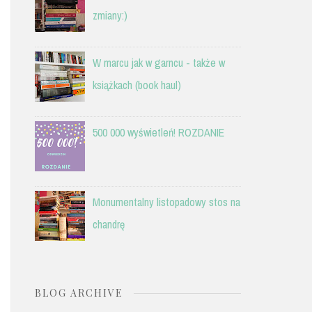
zmiany:)
W marcu jak w garncu - także w
książkach (book haul)
500 000 wyświetleń! ROZDANIE
Monumentalny listopadowy stos na
chandrę
BLOG ARCHIVE