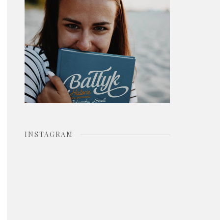
o
r
:
INSTAGRAM