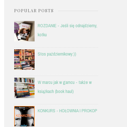
POPULAR POSTS
ROZDANIE - Jeśli się odnajdziemy,
kotku
Stos październikowy:))
W marcu jak w garncu - także w
książkach (book haul)
KONKURS - HOŁOWNIA I PROKOP