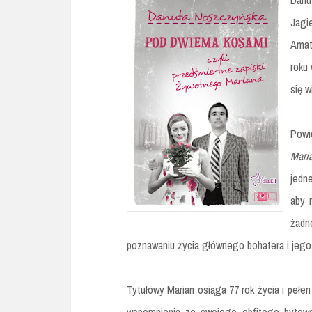
Danu
Jagi
Amat
roku 
się 
Pow
Mari
jedn
aby 
żadn
poznawaniu życia głównego bohatera i jego 
Tytułowy Marian osiąga 77 rok życia i pełe