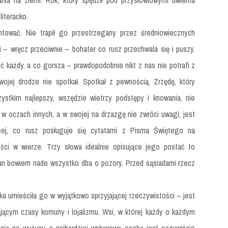
ia na ziemi. Rok, który spędził pod przysłowiowymi dwiema
literacko.
ować. Nie trapił go przestrzegany przez średniowiecznych
i – wręcz przeciwnie – bohater co rusz przechwala się i puszy.
 każdy, a co gorsza – prawdopodobnie nikt z nas nie potrafi z
ojej drodze nie spotkał. Spotkał z pewnością. Zrzędę, który
kim najlepszy, wszędzie wietrzy podstępy i knowania, nie
 w oczach innych, a w swojej na drzazgę nie zwróci uwagi, jest
cej, co rusz posługuje się cytatami z Pisma Świętego na
ości w wierze. Trzy słowa idealnie opisujące jego postać to
ian bowiem nade wszystko dba o pozory. Przed sąsiadami rzecz
ka umieściła go w wyjątkowo sprzyjającej rzeczywistości – jest
jącym czasy komuny i lojalizmu. Wsi, w której każdy o każdym