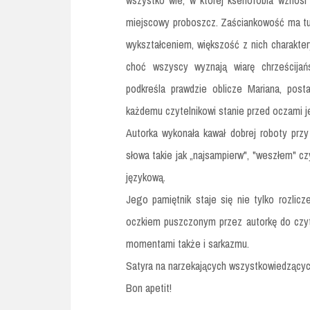
wszystko wie, w której ksenofobia wznosi
miejscowy proboszcz. Zaściankowość ma tu
wykształceniem, większość z nich charakte
choć wszyscy wyznają wiarę chrześcijań
podkreśla prawdzie oblicze Mariana, post
każdemu czytelnikowi stanie przed oczami 
Autorka wykonała kawał dobrej roboty przy
słowa takie jak „najsampierw", "weszłem" cz
językową.
Jego pamiętnik staje się nie tylko rozlic
oczkiem puszczonym przez autorkę do czyte
momentami także i sarkazmu.
Satyra na narzekających wszystkowiedzącyc
Bon apetit!