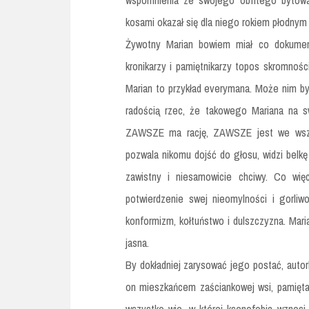
wspomnienia ze swojego obfitego bytowan
kosami okazał się dla niego rokiem płodnym 
Żywotny Marian bowiem miał co dokument
kronikarzy i pamiętnikarzy topos skromnośc
Marian to przykład everymana. Może nim być
radością rzec, że takowego Mariana na sw
ZAWSZE ma rację, ZAWSZE jest we wszyst
pozwala nikomu dojść do głosu, widzi belkę
zawistny i niesamowicie chciwy. Co wię
potwierdzenie swej nieomylności i gorliw
konformizm, kołtuństwo i dulszczyzna. Mar
jasna.
By dokładniej zarysować jego postać, autor
on mieszkańcem zaściankowej wsi, pamięta