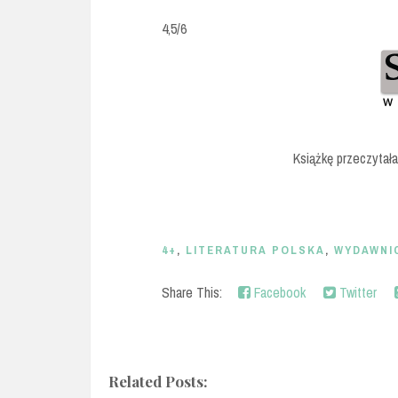
4,5/6
Książkę przeczytał
4+
,
LITERATURA POLSKA
,
WYDAWNI
Share This:
Facebook
Twitter
Related Posts: