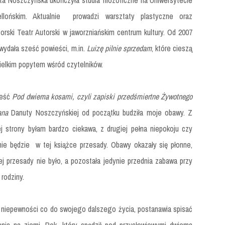
ta Noszczyńska ukończyła studia filozoficzne na Uniwersytecie
ellońskim. Aktualnie prowadzi warsztaty plastyczne oraz
orski Teatr Autorski w jaworzniańskim centrum kultury. Od 2007
wydała sześć powieści, m.in.
Luizę pilnie sprzedam
, które cieszą
wielkim popytem wśród czytelników.
ieść
Pod dwiema kosami, czyli zapiski przedśmiertne Żywotnego
ana
Danuty Noszczyńskiej od początku budziła moje obawy. Z
ej strony byłam bardzo ciekawa, z drugiej pełna niepokoju czy
nie będzie w tej książce przesady. Obawy okazały się płonne,
ej przesady nie było, a pozostała jedynie przednia zabawa przy
rodziny.
n niepewności co do swojego dalszego życia, postanawia spisać