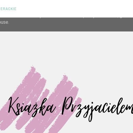
TERACKIE
liver its services and to analyze traffic. Your IP address and us
rmance and security metrics to ensure quality of service, gene
buse.