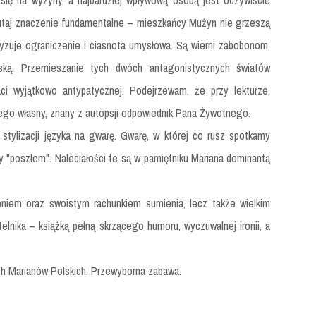
 się na wyżyny, a najbardziej wpływową osobą jest oczywiście
taj znaczenie fundamentalne – mieszkańcy Mużyn nie grzeszą
ryzuje ograniczenie i ciasnota umysłowa. Są wierni zabobonom,
ską. Przemieszanie tych dwóch antagonistycznych światów
aci wyjątkowo antypatycznej. Podejrzewam, że przy lekturze,
jego własny, znany z autopsji odpowiednik Pana Żywotnego.
 stylizacji języka na gwarę. Gwarę, w której co rusz spotkamy
y "poszłem". Naleciałości te są w pamiętniku Mariana dominantą
zeniem oraz swoistym rachunkiem sumienia, lecz także wielkim
lnika – książką pełną skrzącego humoru, wyczuwalnej ironii, a
h Marianów Polskich. Przewyborna zabawa.