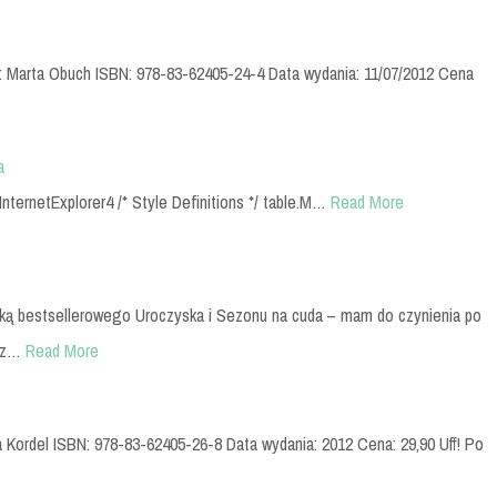
tor: Marta Obuch ISBN: 978-83-62405-24-4 Data wydania: 11/07/2012 Cena
a
InternetExplorer4 /* Style Definitions */ table.M…
Read More
rką bestsellerowego Uroczyska i Sezonu na cuda – mam do czynienia po
rdz…
Read More
a Kordel ISBN: 978-83-62405-26-8 Data wydania: 2012 Cena: 29,90 Uff! Po