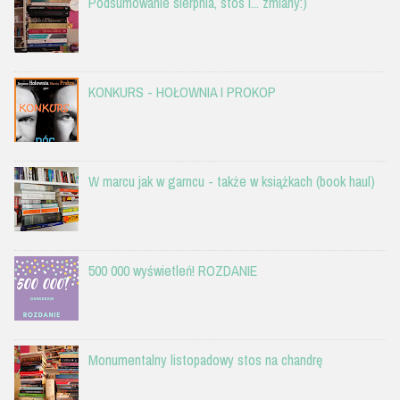
Podsumowanie sierpnia, stos i... zmiany:)
KONKURS - HOŁOWNIA I PROKOP
W marcu jak w garncu - także w książkach (book haul)
500 000 wyświetleń! ROZDANIE
Monumentalny listopadowy stos na chandrę