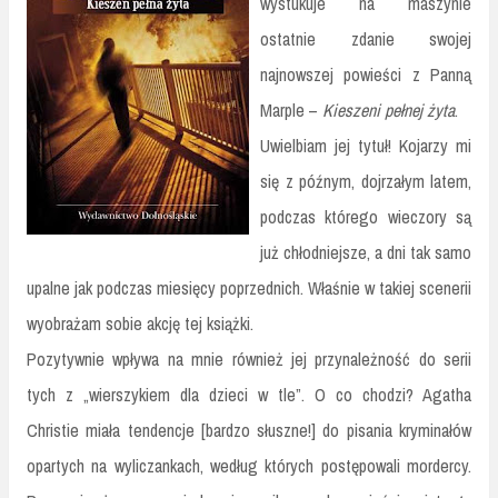
wystukuje na maszynie
ostatnie zdanie swojej
najnowszej powieści z Panną
Marple –
Kieszeni pełnej żyta
.
Uwielbiam jej tytuł! Kojarzy mi
się z późnym, dojrzałym latem,
podczas którego wieczory są
już chłodniejsze, a dni tak samo
upalne jak podczas miesięcy poprzednich. Właśnie w takiej scenerii
wyobrażam sobie akcję tej książki.
Pozytywnie wpływa na mnie również jej przynależność do serii
tych z „wierszykiem dla dzieci w tle”. O co chodzi? Agatha
Christie miała tendencje [bardzo słuszne!] do pisania kryminałów
opartych na wyliczankach, według których postępowali mordercy.