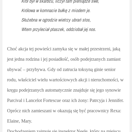
Król był w skarbcu, liczył tam pieniądze swe,
Królowa w komnacie bułkę z miodem je.
Służebna w ogrodzie wietrzy ubrań stos,
Wtem przyleciał ptaszek, oddziobał jej nos.
Choć akcja tej powieści zamyka się w małej przestrzeni, jaką
jest jedna rodzina i jej posiadłość, osób podejrzanych zamiast
ubywać – przybywa. Gdy od zatrucia toksyną ginie senior
rodu, właściciel wielu wartościowych akcji i nieruchomości, w
kręgu podejrzanych automatycznie znajduje się jego synowie
Parcival i Lancelot Fortescue oraz ich żony: Patrcyja i Jennifer.
Oprócz nich zamieszani w okazują się być pracownicy Rexa:
Elaine, Mary.
Dochodzeniem zajmuje się inspektor Neele, który na miejscu