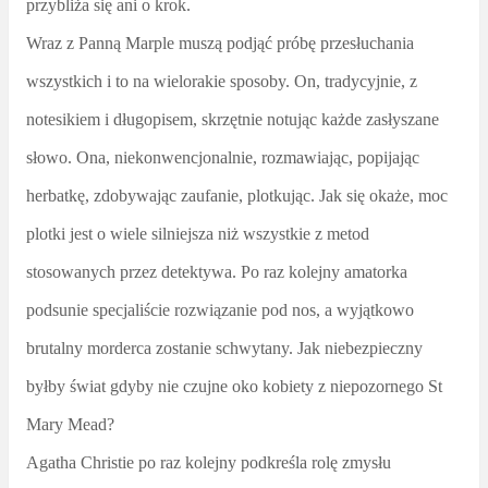
przybliża się ani o krok.
Wraz z Panną Marple muszą podjąć próbę przesłuchania
wszystkich i to na wielorakie sposoby. On, tradycyjnie, z
notesikiem i długopisem, skrzętnie notując każde zasłyszane
słowo. Ona, niekonwencjonalnie, rozmawiając, popijając
herbatkę, zdobywając zaufanie, plotkując. Jak się okaże, moc
plotki jest o wiele silniejsza niż wszystkie z metod
stosowanych przez detektywa. Po raz kolejny amatorka
podsunie specjaliście rozwiązanie pod nos, a wyjątkowo
brutalny morderca zostanie schwytany. Jak niebezpieczny
byłby świat gdyby nie czujne oko kobiety z niepozornego St
Mary Mead?
Agatha Christie po raz kolejny podkreśla rolę zmysłu