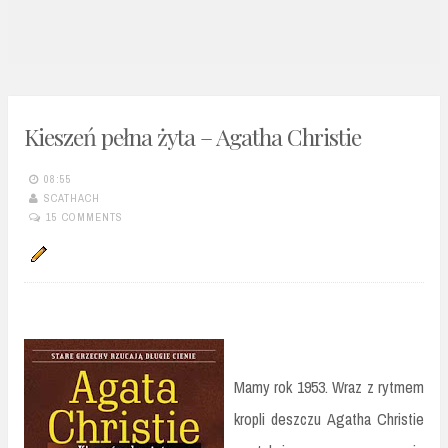
n
t
Kieszeń pełna żyta – Agatha Christie
08:55
SCATHACH
15 COMMENTS
Mamy rok 1953. Wraz z rytmem
kropli deszczu Agatha Christie