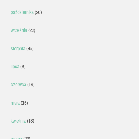
października
(26)
września
(22)
sierpnia
(45)
lipca
(6)
czerwca
(19)
maja
(16)
kwietnia
(18)
marca
(23)