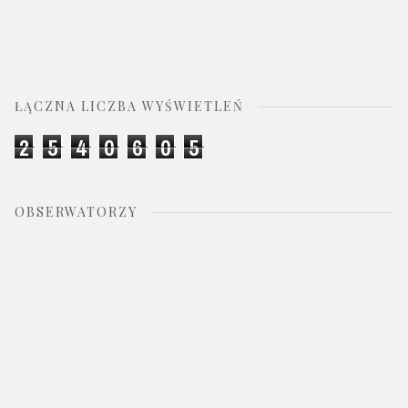
ŁĄCZNA LICZBA WYŚWIETLEŃ
2
5
4
0
6
0
5
OBSERWATORZY