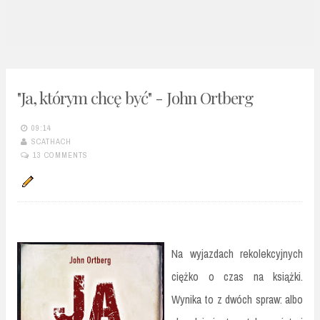
n
t
"Ja, którym chcę być" - John Ortberg
09:14
SCATHACH
13 COMMENTS
Na wyjazdach rekolekcyjnych
ciężko o czas na książki.
Wynika to z dwóch spraw: albo