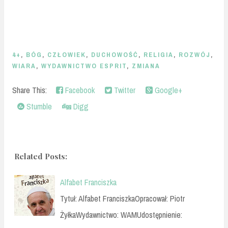
4+
,
BÓG
,
CZŁOWIEK
,
DUCHOWOŚĆ
,
RELIGIA
,
ROZWÓJ
,
WIARA
,
WYDAWNICTWO ESPRIT
,
ZMIANA
Share This:
Facebook
Twitter
Google+
Stumble
Digg
Related Posts:
Alfabet Franciszka
Tytuł: Alfabet FranciszkaOpracował: Piotr
ŻyłkaWydawnictwo: WAMUdostępnienie: