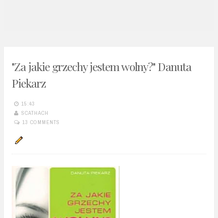
n
t
"Za jakie grzechy jestem wolny?" Danuta
Piekarz
15:43
SCATHACH
13 COMMENTS