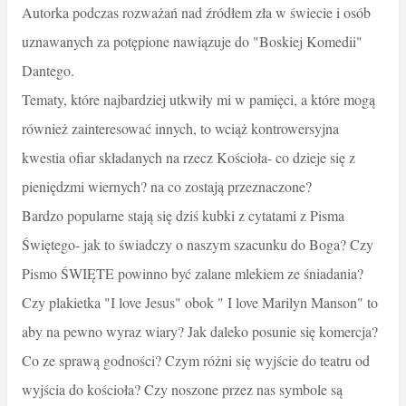
Autorka podczas rozważań nad źródłem zła w świecie i osób
uznawanych za potępione nawiązuje do "Boskiej Komedii"
Dantego.
Tematy, które najbardziej utkwiły mi w pamięci, a które mogą
również zainteresować innych, to wciąż kontrowersyjna
kwestia ofiar składanych na rzecz Kościoła- co dzieje się z
pieniędzmi wiernych? na co zostają przeznaczone?
Bardzo popularne stają się dziś kubki z cytatami z Pisma
Świętego- jak to świadczy o naszym szacunku do Boga? Czy
Pismo ŚWIĘTE powinno być zalane mlekiem ze śniadania?
Czy plakietka "I love Jesus" obok " I love Marilyn Manson" to
aby na pewno wyraz wiary? Jak daleko posunie się komercja?
Co ze sprawą godności? Czym różni się wyjście do teatru od
wyjścia do kościoła? Czy noszone przez nas symbole są