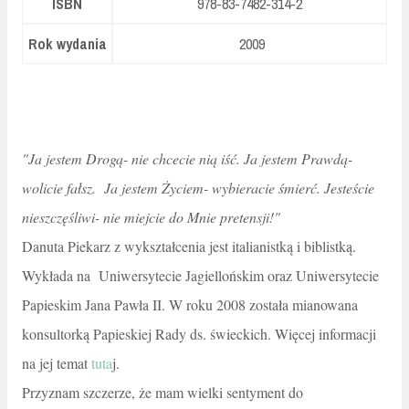
ISBN
978-83-7482-314-2
Rok wydania
2009
"Ja jestem Drogą- nie chcecie nią iść. Ja jestem Prawdą-
wolicie fałsz. Ja jestem Życiem- wybieracie śmierć. Jesteście
nieszczęśliwi- nie miejcie do Mnie pretensji!"
Danuta Piekarz z wykształcenia jest italianistką i biblistką.
Wykłada na Uniwersytecie Jagiellońskim oraz Uniwersytecie
Papieskim Jana Pawła II. W roku 2008 została mianowana
konsultorką Papieskiej Rady ds. świeckich. Więcej informacji
na jej temat
tuta
j.
Przyznam szczerze, że mam wielki sentyment do