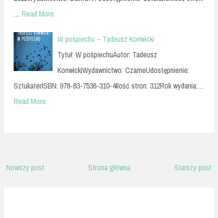
…
Read More
W pośpiechu – Tadeusz Konwicki
Tytuł: W pośpiechuAutor: Tadeusz
KonwickiWydawnictwo: CzarneUdostępnienie:
SztukaterISBN: 978-83-7536-310-4Ilość stron: 312Rok wydania:…
Read More
Nowszy post
Strona główna
Starszy post