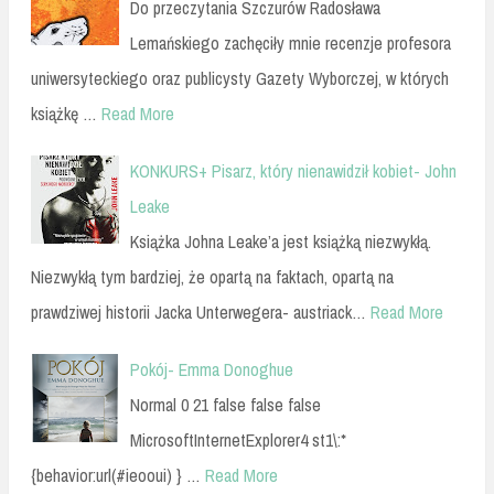
Do przeczytania Szczurów Radosława
Lemańskiego zachęciły mnie recenzje profesora
uniwersyteckiego oraz publicysty Gazety Wyborczej, w których
książkę …
Read More
KONKURS+ Pisarz, który nienawidził kobiet- John
Leake
Książka Johna Leake’a jest książką niezwykłą.
Niezwykłą tym bardziej, że opartą na faktach, opartą na
prawdziwej historii Jacka Unterwegera- austriack…
Read More
Pokój- Emma Donoghue
Normal 0 21 false false false
MicrosoftInternetExplorer4 st1\:*
{behavior:url(#ieooui) } …
Read More