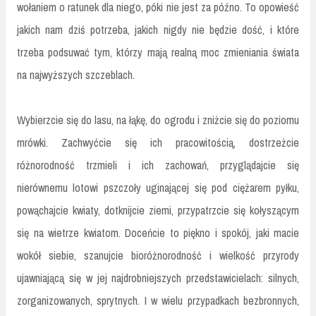
wołaniem o ratunek dla niego, póki nie jest za późno. To opowieść
jakich nam dziś potrzeba, jakich nigdy nie będzie dość, i które
trzeba podsuwać tym, którzy mają realną moc zmieniania świata
na najwyższych szczeblach.
Wybierzcie się do lasu, na łąkę, do ogrodu i zniżcie się do poziomu
mrówki. Zachwyćcie się ich pracowitością, dostrzeżcie
różnorodność trzmieli i ich zachowań, przyglądajcie się
nierównemu lotowi pszczoły uginającej się pod ciężarem pyłku,
powąchajcie kwiaty, dotknijcie ziemi, przypatrzcie się kołyszącym
się na wietrze kwiatom. Doceńcie to piękno i spokój, jaki macie
wokół siebie, szanujcie bioróżnorodność i wielkość przyrody
ujawniającą się w jej najdrobniejszych przedstawicielach: silnych,
zorganizowanych, sprytnych. I w wielu przypadkach bezbronnych,