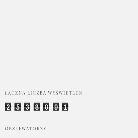
ŁĄCZNA LICZBA WYŚWIETLEŃ
2
5
3
8
0
9
1
OBSERWATORZY