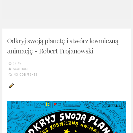
n
t
Odkryj swoją planetę i stwórz kosmiczną
animację - Robert Trojanowski
07:45
SCATHACH
NO COMMENTS