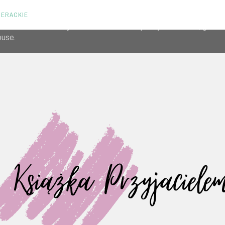
TERACKIE
liver its services and to analyze traffic. Your IP address and us
rmance and security metrics to ensure quality of service, gene
buse.