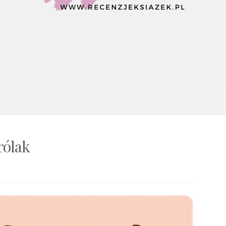
rólak