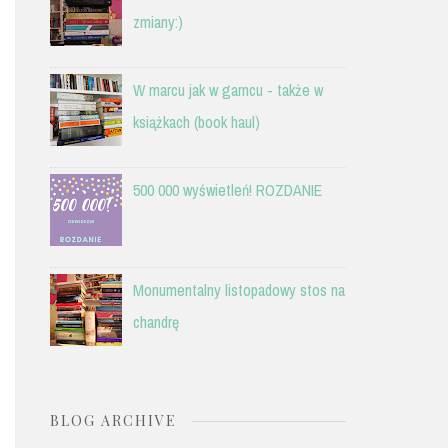
zmiany:)
W marcu jak w garncu - także w
książkach (book haul)
500 000 wyświetleń! ROZDANIE
Monumentalny listopadowy stos na
chandrę
BLOG ARCHIVE