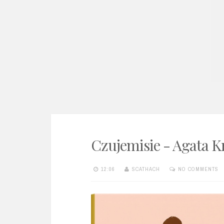
e
n
t
Czujemisie - Agata K
12:06
SCATHACH
NO COMMENTS