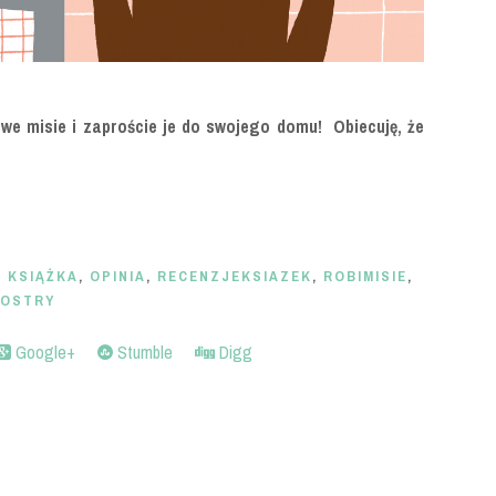
iwe misie i zaproście je do swojego domu! Obiecuję, że
,
KSIĄŻKA
,
OPINIA
,
RECENZJEKSIAZEK
,
ROBIMISIE
,
IOSTRY
Google+
Stumble
Digg