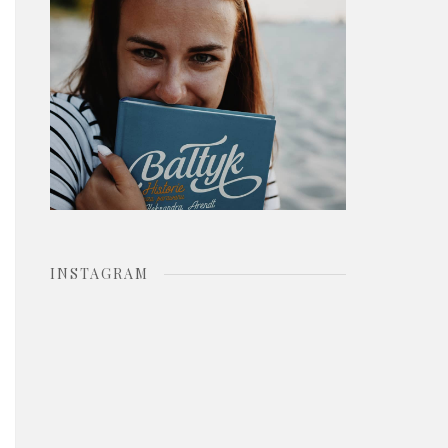
o
r
:
INSTAGRAM