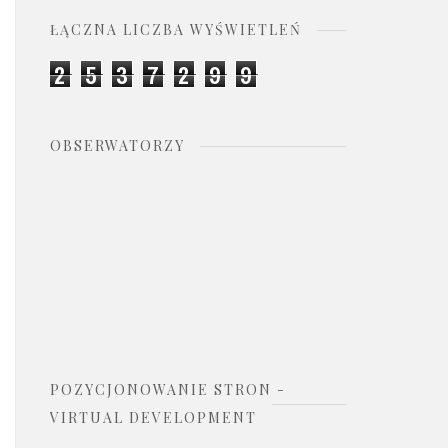
ŁĄCZNA LICZBA WYŚWIETLEŃ
2
5
3
7
2
9
9
OBSERWATORZY
POZYCJONOWANIE STRON -
VIRTUAL DEVELOPMENT