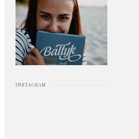
o
r
:
INSTAGRAM