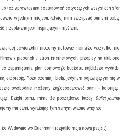
e lub też wprowadzana postanowień dotyczących wszystkich sfer
izowane w jednym miejscu, łatwiej nam zarządzać samymi sobą.
ść przeplatana jest inspirującymi myślami.
iewielkiej powierzchni możemy notować niemalże wszystko, nie
filmów / piosenek / stron internetowych, przepisy na ulubione
y do zapamiętania, plan domowego budżetu, najbliższe wydatki.
ą ekspresję. Poza czernią i bielą, jedynym pojawiającym się w
resztę swobodnie możemy zagospodarować sami - kolorując,
rysując. Dzięki temu, mimo że początkowo każdy
Bullet journal
adajemy mu sami, wyrażając tym samym własne wnętrze.
 że Wydawnictwo Buchmann rozpaliło moją nową pasję ;)