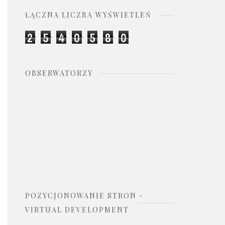
ŁĄCZNA LICZBA WYŚWIETLEŃ
2
5
4
0
5
8
0
OBSERWATORZY
POZYCJONOWANIE STRON -
VIRTUAL DEVELOPMENT