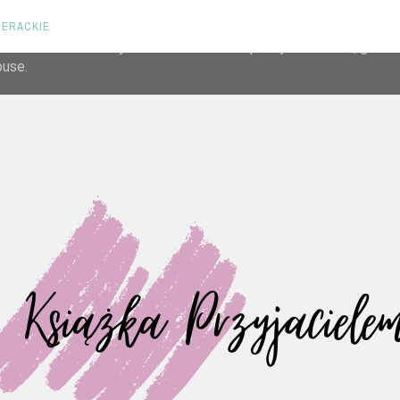
TERACKIE
liver its services and to analyze traffic. Your IP address and us
rmance and security metrics to ensure quality of service, gene
buse.