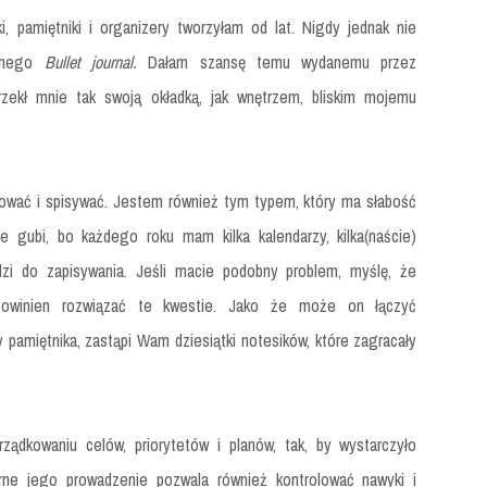
ki, pamiętniki i organizery tworzyłam od lat. Nigdy jednak nie
alnego
Bullet journal.
Dałam szansę temu wydanemu przez
ekł mnie tak swoją okładką, jak wnętrzem, bliskim mojemu
tować i spisywać. Jestem również tym typem, który ma słabość
 gubi, bo każdego roku mam kilka kalendarzy, kilka(naście)
zi do zapisywania. Jeśli macie podobny problem, myślę, że
powinien rozwiązać te kwestie. Jako że może on łączyć
zy pamiętnika, zastąpi Wam dziesiątki notesików, które zagracały
dkowaniu celów, priorytetów i planów, tak, by wystarczyło
rne jego prowadzenie pozwala również kontrolować nawyki i