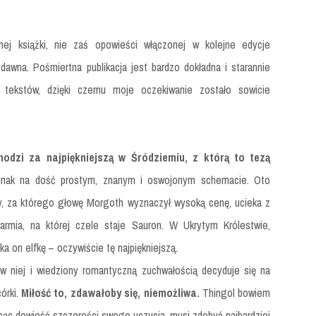
nej książki, nie zaś opowieści włączonej w kolejne edycje
awna. Pośmiertna publikacja jest bardzo dokładna i starannie
 tekstów, dzięki czemu moje oczekiwanie zostało sowicie
hodzi za najpiękniejszą w Śródziemiu, z którą to tezą
dnak na dość prostym, znanym i oswojonym schemacie. Oto
ny, za którego głowę Morgoth wyznaczył wysoką cenę, ucieka z
rmia, na której czele staje Sauron. W Ukrytym Królestwie,
ka on elfkę – oczywiście tę najpiękniejszą.
 w niej i wiedziony romantyczną zuchwałością decyduje się na
córki.
Miłość to, zdawałoby się, niemożliwa.
Thingol bowiem
cąc dowieść szczerości swego uczucia, musi zdobyć najbardziej