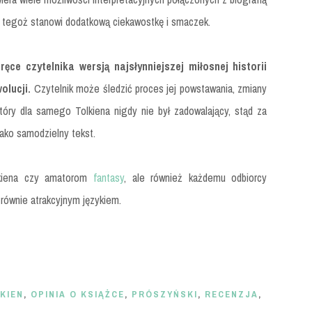
i tegoż stanowi dodatkową ciekawostkę i smaczek.
ęce czytelnika wersją najsłynniejszej miłosnej historii
olucji.
Czytelnik może śledzić proces jej powstawania, zmiany
tóry dla samego Tolkiena nigdy nie był zadowalający, stąd za
jako samodzielny tekst.
lkiena czy amatorom
fantasy
, ale również każdemu odbiorcy
 równie atrakcyjnym językiem.
LKIEN
,
OPINIA O KSIĄŻCE
,
PRÓSZYŃSKI
,
RECENZJA
,