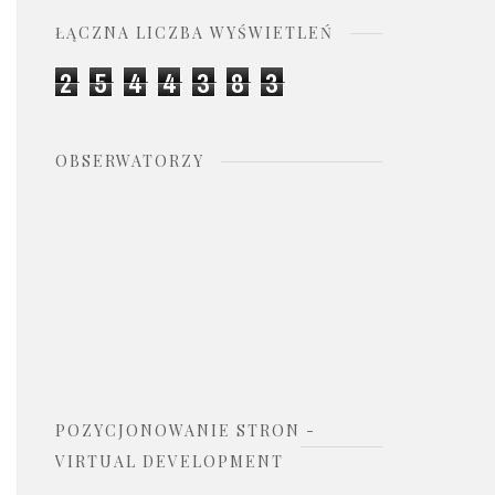
ŁĄCZNA LICZBA WYŚWIETLEŃ
2
5
4
4
3
8
3
OBSERWATORZY
POZYCJONOWANIE STRON -
VIRTUAL DEVELOPMENT