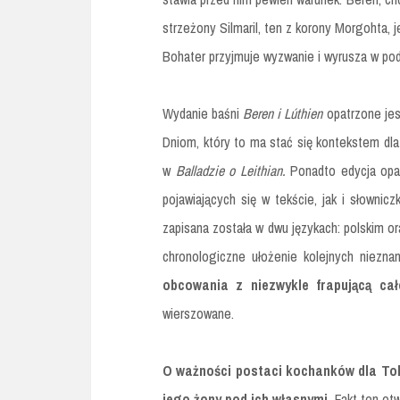
strzeżony Silmaril, ten z korony Morgohta,
Bohater przyjmuje wyzwanie i wyrusza w po
Wydanie baśni
Beren i Lúthien
opatrzone je
Dniom, który to ma stać się kontekstem dla
w
Balladzie o Leithian.
Ponadto edycja opa
pojawiających się w tekście, jak i słowni
zapisana została w dwu językach: polskim or
chronologiczne ułożenie kolejnych niezn
obcowania z niezwykle frapującą ca
wierszowane.
O ważności postaci kochanków dla To
jego żony pod ich własnymi
. Fakt ten ot