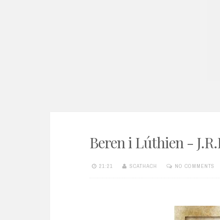
e
n
t
Beren i Lúthien - J.R.
21:21
SCATHACH
NO COMMENTS