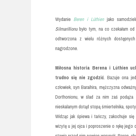
Wydanie
Beren i Lúthien
jako samodziel
Silmarillionu
było tym, na co czekałam od d
odtworzona z wielu różnych dostępnych
nagrodzone.
Miłosna historia Berena i Lúthien uc
trudno się nie zgodzić
. Bazuje ona je
człowiek, syn Baraihira, mężczyzna odważ
Dorthonionu, w ślad za nim zaś podąża a
nieskalanym dotąd stopą śmiertelnika, spoty
Widząc jak śpiewa i tańczy, zakochuje się
wizytę u jej ojca i poproszenie o rękę jego 
stawia przed nim pewien warunek: Beren, ch