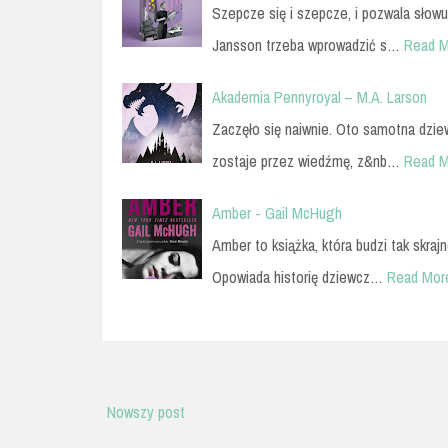
Szepcze się i szepcze, i pozwala słowu
Jansson trzeba wprowadzić s…
Read M
Akademia Pennyroyal – M.A. Larson
Zaczęło się naiwnie. Oto samotna dziew
zostaje przez wiedźmę, z&nb…
Read M
Amber - Gail McHugh
Amber to książka, która budzi tak skra
Opowiada historię dziewcz…
Read Mor
Nowszy post