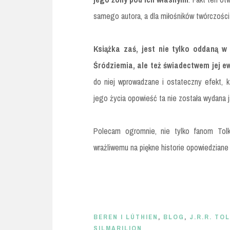
samego autora, a dla miłośników twórczośc
Książka zaś, jest nie tylko oddaną w r
Śródziemia, ale też świadectwem jej ew
do niej wprowadzane i ostateczny efekt, k
jego życia opowieść ta nie została wydana 
Polecam ogromnie, nie tylko fanom To
wrażliwemu na piękne historie opowiedziane
BEREN I LÚTHIEN
,
BLOG
,
J.R.R. TO
SILMARILION