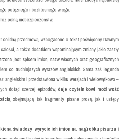
 jego potężnego i bezlitosnego wroga.
dróż pełną niebezpieczeństw.
st solidną przedmową, wzbogacone o tekst poświęcony Dawnym
 całości, a także dodatkiem wspominającym zmiany jakie zaszły
trzona jest spisem imion, nazw własnych oraz geograficznych
czkiem co trudniejszych wyrazów angielskich. Sama zaś legenda
az angielskim i przedstawiona w kilku wersjach i wielowątkowo –
anych dotąd szerzej epizodów,
daje czytelnikowi możliwość
łością
obejmującą tak fragmenty pisane prozą, jak i ustępy
lkiena świadczy
wyrycie ich imion na nagrobku pisarza i
wiera wiele możliwości interpretacyjnych połączonych z biografią