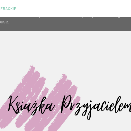
TERACKIE
liver its services and to analyze traffic. Your IP address and us
rmance and security metrics to ensure quality of service, gene
buse.