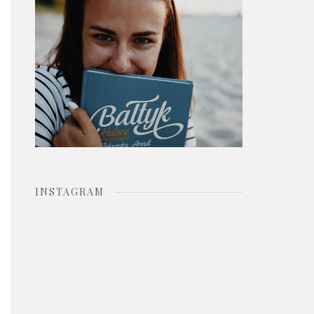
o
r
:
INSTAGRAM