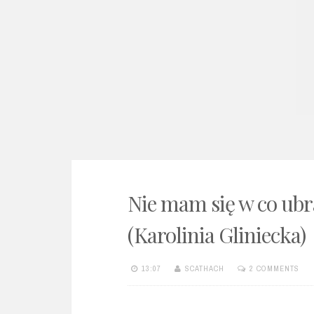
e
n
t
Nie mam się w co ubr
(Karolinia Gliniecka)
13:07
SCATHACH
2 COMMENTS