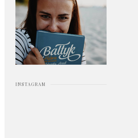
o
r
:
INSTAGRAM