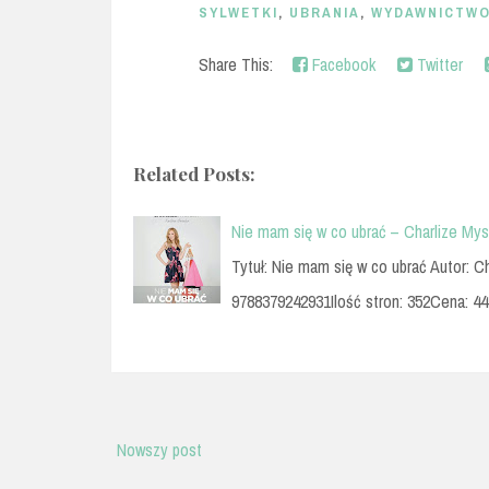
SYLWETKI
,
UBRANIA
,
WYDAWNICTWO
Share This:
Facebook
Twitter
Related Posts:
Nie mam się w co ubrać – Charlize Myste
Tytuł: Nie mam się w co ubrać Autor: C
9788379242931Ilość stron: 352Cena: 4
Nowszy post