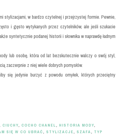
 stylizacjami, w bardzo czytelnej i przejrzystej formie. Pewnie,
zęsto i gęsto wytykanych przez czytelników, ale jeśli szukacie
także syntetycznie podanej historii i słownika w naprawdę ładnym
mody lub osobę, która od lat bezskutecznie walczy o swój styl,
cią zaczerpnie z niej wiele dobrych pomysłów.
iby się jedynie burzyć z powodu omyłek, których przeciętny
,
CIUCHY
,
COCHO CHANEL
,
HISTORIA MODY
,
AM SIĘ W CO UBRAĆ
,
STYLIZACJE
,
SZAFA
,
TYP