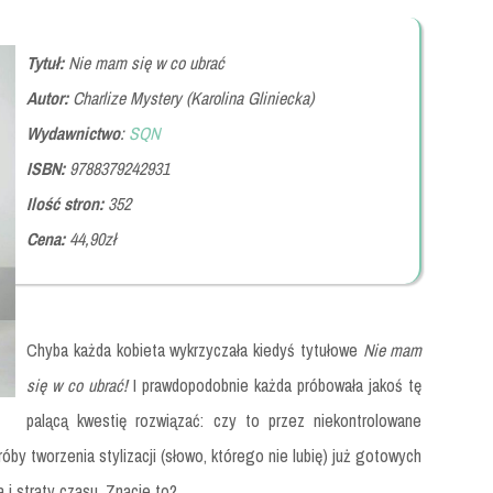
Tytuł:
Nie mam się w co ubrać
Autor:
Charlize Mystery (Karolina Gliniecka)
Wydawnictwo
:
SQN
ISBN:
9788379242931
Ilość stron:
352
Cena:
44,90zł
Chyba każda kobieta wykrzyczała kiedyś tytułowe
Nie mam
się w co ubrać!
I prawdopodobnie każda próbowała jakoś tę
palącą kwestię rozwiązać: czy to przez niekontrolowane
róby tworzenia stylizacji (słowo, którego nie lubię) już gotowych
i straty czasu. Znacie to?