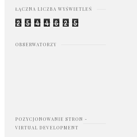
ŁĄCZNA LICZBA WYŚWIETLEŃ
2
5
4
4
6
2
5
OBSERWATORZY
POZYCJONOWANIE STRON -
VIRTUAL DEVELOPMENT