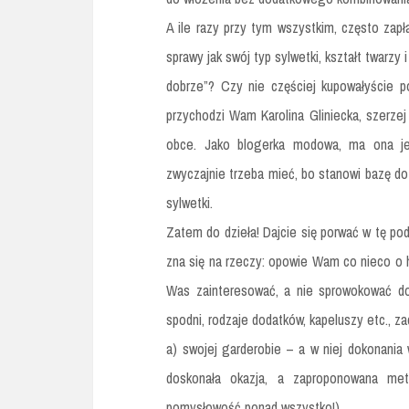
A ile razy przy tym wszystkim, często zap
sprawy jak swój typ sylwetki, kształt twarzy
dobrze”? Czy nie częściej kupowałyście p
przychodzi Wam Karolina Gliniecka, szerzej 
obce. Jako blogerka modowa, ma ona je
zwyczajnie trzeba mieć, bo stanowi bazę do
sylwetki.
Zatem do dzieła! Dajcie się porwać w tę po
zna się na rzeczy: opowie Wam co nieco o h
Was zainteresować, a nie sprowokować do 
spodni, rodzaje dodatków, kapeluszy etc., za
a) swojej garderobie – a w niej dokonania 
doskonała okazja, a zaproponowana met
pomysłowość ponad wszystko!),