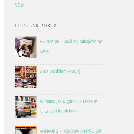
VD.pl
POPULAR POSTS
ROZDANIE - Jeśli się odnajdziemy,
kotku
Stos październikowy:))
W marcu jak w garncu - także w
książkach (book haul)
KONKURS - HOŁOWNIA I PROKOP