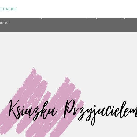
TERACKIE
liver its services and to analyze traffic. Your IP address and us
rmance and security metrics to ensure quality of service, gene
buse.