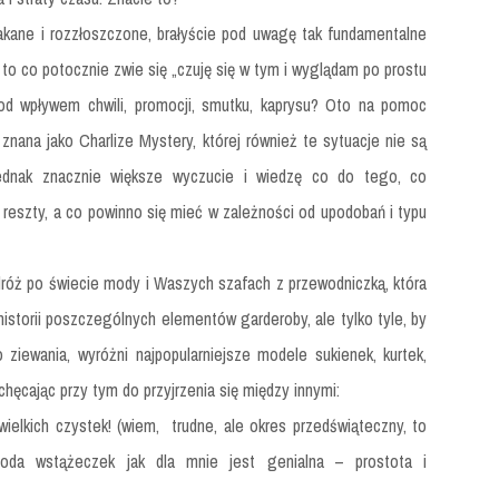
łakane i rozzłoszczone, brałyście pod uwagę tak fundamentalne
 i to co potocznie zwie się „czuję się w tym i wyglądam po prostu
od wpływem chwili, promocji, smutku, kaprysu? Oto na pomoc
znana jako Charlize Mystery, której również te sytuacje nie są
dnak znacznie większe wyczucie i wiedzę co do tego, co
 reszty, a co powinno się mieć w zależności od upodobań i typu
dróż po świecie mody i Waszych szafach z przewodniczką, która
istorii poszczególnych elementów garderoby, ale tylko tyle, by
ziewania, wyróżni najpopularniejsze modele sukienek, kurtek,
chęcając przy tym do przyjrzenia się między innymi:
wielkich czystek! (wiem,
trudne, ale okres przedświąteczny, to
oda wstążeczek jak dla mnie jest genialna – prostota i