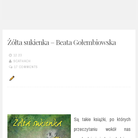
n
t
Żółta sukienka – Beata Gołembiowska
12:23
SCATHACH
17 COMMENTS
Są takie książki, po których
przeczytaniu wokół nas