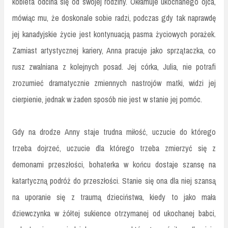
kobieta odcina się od swojej rodziny. Okłamuje ukochanego ojca,
mówiąc mu, że doskonale sobie radzi, podczas gdy tak naprawdę
jej kanadyjskie życie jest kontynuacją pasma życiowych porażek.
Zamiast artystycznej kariery, Anna pracuje jako sprzątaczka, co
rusz zwalniana z kolejnych posad. Jej córka, Julia, nie potrafi
zrozumieć dramatycznie zmiennych nastrojów matki, widzi jej
cierpienie, jednak w żaden sposób nie jest w stanie jej pomóc.
Gdy na drodze Anny staje trudna miłość, uczucie do którego
trzeba dojrzeć, uczucie dla którego trzeba zmierzyć się z
demonami przeszłości, bohaterka w końcu dostaje szansę na
katartyczną podróż do przeszłości. Stanie się ona dla niej szansą
na uporanie się z traumą dzieciństwa, kiedy to jako mała
dziewczynka w żółtej sukience otrzymanej od ukochanej babci,