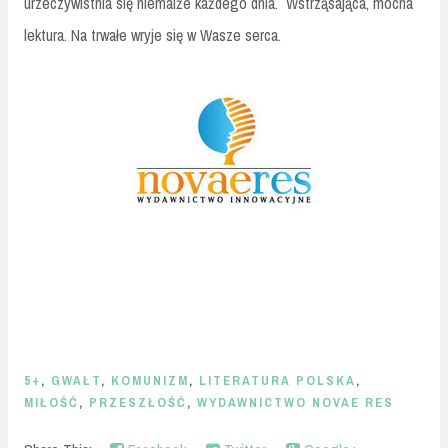
urzeczywistnia się niemalże każdego dnia. Wstrząsająca, mocna
lektura. Na trwałe wryje się w Wasze serca.
5+
,
GWAŁT
,
KOMUNIZM
,
LITERATURA POLSKA
,
MIŁOŚĆ
,
PRZESZŁOŚĆ
,
WYDAWNICTWO NOVAE RES