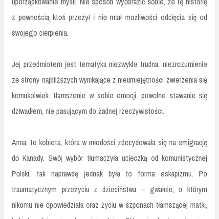
uporządkowanie myśli. Nie sposób wyobrazić sobie, że tę historię
z pewnością ktoś przeżył i nie miał możliwości odcięcia się od
swojego cierpienia.
Jej przedmiotem jest tematyka niezwykle trudna: niezrozumienie
ze strony najbliższych wynikające z nieumiejętności zwierzenia się
komukolwiek, tłamszenie w sobie emocji, powolne stawanie się
dziwadłem, nie pasującym do żadnej rzeczywistości.
Anna, to kobieta, która w młodości zdecydowała się na emigrację
do Kanady. Swój wybór tłumaczyła ucieczką od komunistycznej
Polski, tak naprawdę jednak była to forma eskapizmu. Po
traumatycznym przeżyciu z dzieciństwa – gwałcie, o którym
nikomu nie opowiedziała oraz życiu w szponach tłamszącej matki,