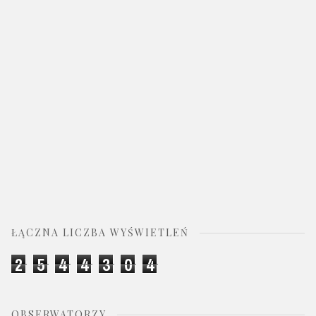
ŁĄCZNA LICZBA WYŚWIETLEŃ
2
5
4
4
3
0
4
OBSERWATORZY