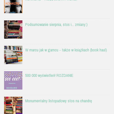
Podsumowanie sierpnia, stos i... zmiany:)
W marcu jak w garncu - także w książkach (book haul)
500 000 wyświetleń! ROZDANIE
Monumentalny listopadowy stos na chandrę