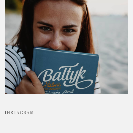
o
r
:
INSTAGRAM