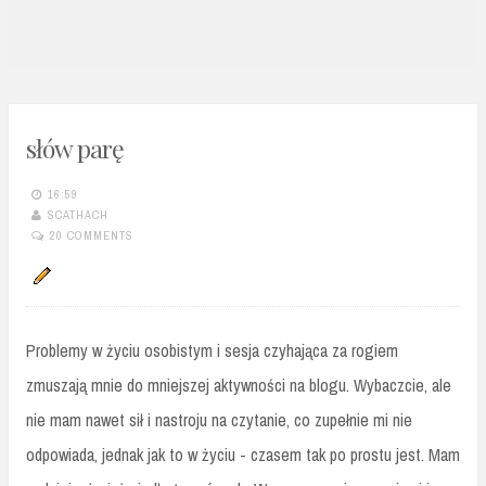
n
t
słów parę
16:59
SCATHACH
20 COMMENTS
Problemy w życiu osobistym i sesja czyhająca za rogiem
zmuszają mnie do mniejszej aktywności na blogu. Wybaczcie, ale
nie mam nawet sił i nastroju na czytanie, co zupełnie mi nie
odpowiada, jednak jak to w życiu - czasem tak po prostu jest. Mam