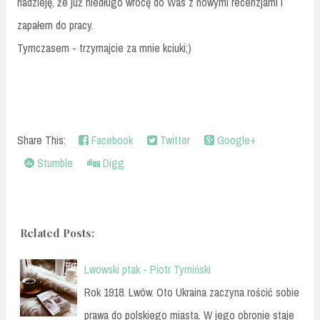
nadzieję, że już niedługo wrócę do Was z nowymi recenzjami i
zapałem do pracy.
Tymczasem - trzymajcie za mnie kciuki;)
Share This:
Facebook
Twitter
Google+
Stumble
Digg
Related Posts:
Lwowski ptak - Piotr Tymiński
Rok 1918. Lwów. Oto Ukraina zaczyna rościć sobie
prawa do polskiego miasta. W jego obronie staje