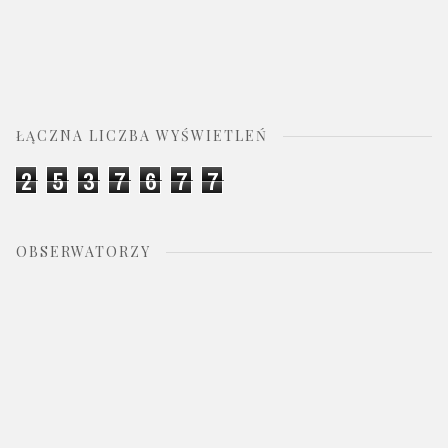
ŁĄCZNA LICZBA WYŚWIETLEŃ
2
5
3
7
6
7
7
OBSERWATORZY