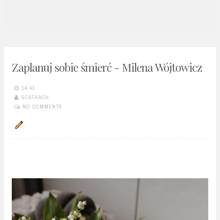
n
t
Zaplanuj sobie śmierć - Milena Wójtowicz
14:43
SCATHACH
NO COMMENTS