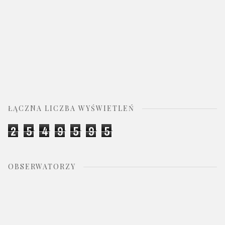
ŁĄCZNA LICZBA WYŚWIETLEŃ
2
5
4
9
5
9
5
OBSERWATORZY