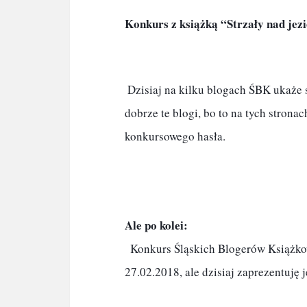
Konkurs z książką “Strzały nad je
 Dzisiaj na kilku blogach ŚBK ukaże się podobny post z zapowiedzią  konkursu. Zapamiętajcie 
dobrze te blogi, bo to na tych stron
konkursowego hasła.

Ale po kolei:
  Konkurs Śląskich Blogerów Książkowych i Wydawnictwa Dolnośląskiego rozpocznie się  
27.02.2018, ale dzisiaj zaprezentuję je