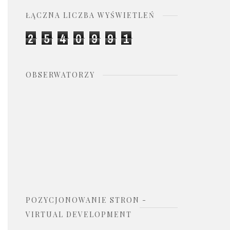
ŁĄCZNA LICZBA WYŚWIETLEŃ
2
5
4
0
9
9
1
OBSERWATORZY
POZYCJONOWANIE STRON -
VIRTUAL DEVELOPMENT