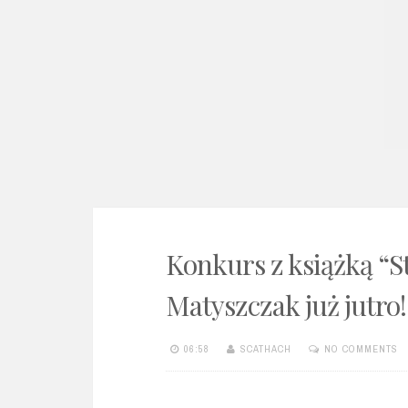
e
n
t
Konkurs z książką “S
Matyszczak już jutro!
06:58
SCATHACH
NO COMMENTS