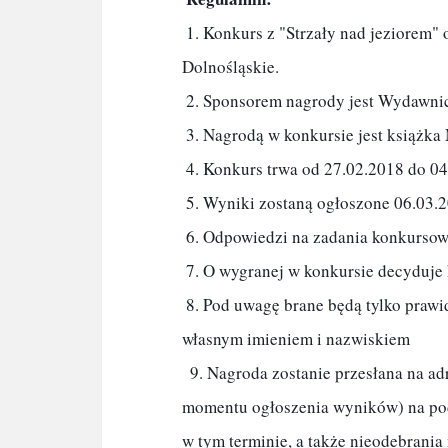
 1. Konkurs z "Strzały nad jeziorem" organizowany jest przez grupę ŚBK i Wydawnictwo 
Dolnośląskie.

 2. Sponsorem nagrody jest Wydawnictwo Dolnośląskie.

 3. Nagrodą w konkursie jest książka Marty Matyszczak  "Strzały nad jeziorem" 

 4. Konkurs trwa od 27.02.2018 do 04.03.2018 godz. 23:59.

 5. Wyniki zostaną ogłoszone 06.03.2018 na stronie ŚBK na Facebooku oraz na blogu Dowolnik. 

 6. Odpowiedzi na zadania konkursowe proszę wysyłać na adres: silesiabook@onet.pl

 7. O wygranej w konkursie decyduje kolejność zgłoszeń. Wygrywa SIÓDMA od KOŃCA osoba.

 8. Pod uwagę brane będą tylko prawidłowe odpowiedzi wysłane drogą mailową, sygnowane 
własnym imieniem i nazwiskiem

  9. Nagroda zostanie przesłana na adres podany przez zwycięzcę. Zwycięzca ma 7 dni (od 
momentu ogłoszenia wyników) na poda
w tym terminie, a także nieodebrania