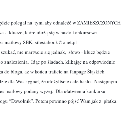
ędzie polegał na  tym, aby odnaleźć w ZAMIESZCZONYCH 
-  klucze, które ułożą się w hasło konkursowe.

 znalezienia.  Idąc po śladach, klikając na odpowiednie 
a do bloga, aż w końcu traficie na fanpage Śląskich 
ie dla Was sygnał, że ułożyliście całe hasło.  Następnym 
es mailowy podany wyżej.  Dla ułatwienia konkursu, 
ogu “Dowolnik”. Potem powinno pójść Wam jak z  płatka. 