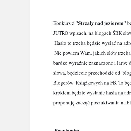
 "Strzały nad jeziorem"
Konkurs z
 b
JUTRO wpisach, na blogach ŚBK słowa 
 Hasło to trzeba będzie wysłać na adres mailowy ŚBK: silesiabook@onet.pl

 Nie powiem Wam, jakich słów trzeba szukać, nie martwcie się jednak,  słowo - klucz będzie 
bardzo wyraźnie zaznaczone i łatwe do
słowa, będziecie przechodzić od  blog
Blogerów  Książkowych na FB. To będz
krokiem będzie wysłanie hasła na adr
proponuję zacząć poszukiwania na bl
Regulamin: