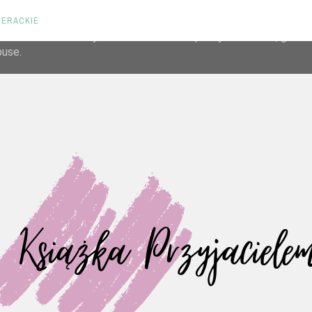
TERACKIE
liver its services and to analyze traffic. Your IP address and us
rmance and security metrics to ensure quality of service, gene
buse.