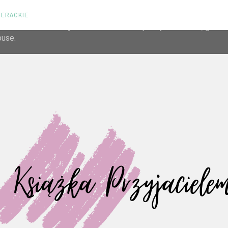
TERACKIE
liver its services and to analyze traffic. Your IP address and us
rmance and security metrics to ensure quality of service, gene
buse.