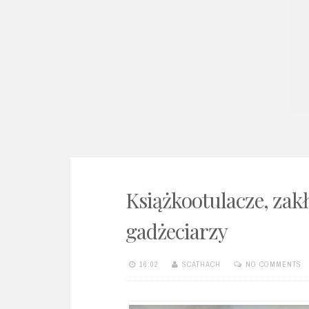
e
n
t
Książkootulacze, zakł
gadżeciarzy
16:02
SCATHACH
NO COMMENTS