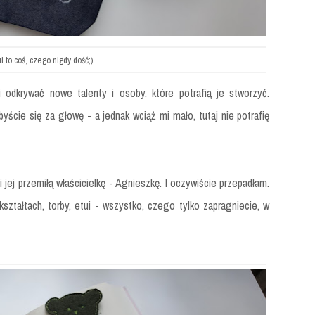
i to coś, czego nigdy dość;)
 odkrywać nowe talenty i osoby, które potrafią je stworzyć.
byście się za głowę - a jednak wciąż mi mało, tutaj nie potrafię
i jej przemiłą właścicielkę - Agnieszkę. I oczywiście przepadłam.
ształtach, torby, etui - wszystko, czego tylko zapragniecie, w