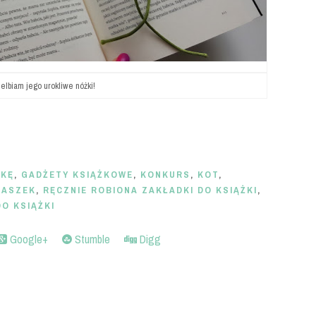
elbiam jego urokliwe nóżki!
ŻKĘ
,
GADŻETY KSIĄŻKOWE
,
KONKURS
,
KOT
,
TASZEK
,
RĘCZNIE ROBIONA ZAKŁADKI DO KSIĄŻKI
,
O KSIĄŻKI
Google+
Stumble
Digg