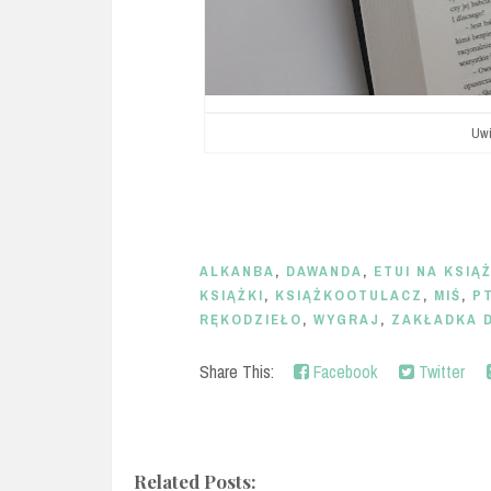
Uwi
ALKANBA
,
DAWANDA
,
ETUI NA KSIĄ
KSIĄŻKI
,
KSIĄŻKOOTULACZ
,
MIŚ
,
P
RĘKODZIEŁO
,
WYGRAJ
,
ZAKŁADKA D
Share This:
Facebook
Twitter
Related Posts: