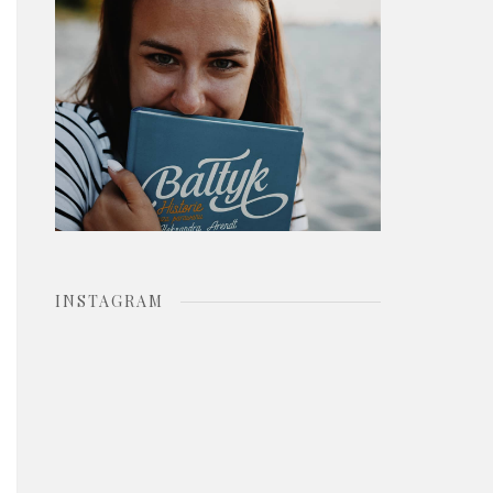
o
r
:
INSTAGRAM