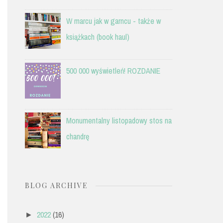
W marcu jak w garncu - także w
książkach (book haul)
500 000 wyświetleń! ROZDANIE
Monumentalny listopadowy stos na
chandrę
BLOG ARCHIVE
2022
(16)
►